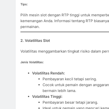
Tips:
Pilih mesin slot dengan RTP tinggi untuk memperb
kemenangan Anda. Informasi tentang RTP biasanya t
permainan.
2.
Volatilitas Slot
Volatilitas menggambarkan tingkat risiko dalam per
Jenis Volatilitas:
Volatilitas Rendah:
Pembayaran kecil tetapi sering.
Cocok untuk pemain dengan anggaran 
bermain lebih lama.
Volatilitas Tinggi:
Pembayaran besar tetapi jarang.
Ideal untuk pemain yang mencari kem