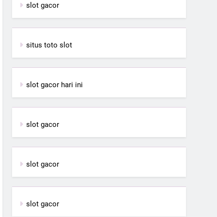
slot gacor
situs toto slot
slot gacor hari ini
slot gacor
slot gacor
slot gacor