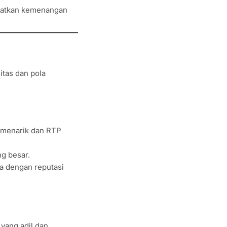
patkan kemenangan
itas dan pola
 menarik dan RTP
g besar.
ua dengan reputasi
yang adil dan