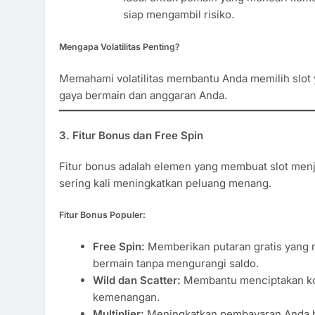
siap mengambil risiko.
Mengapa Volatilitas Penting?
Memahami volatilitas membantu Anda memilih slot
gaya bermain dan anggaran Anda.
3.
Fitur Bonus dan Free Spin
Fitur bonus adalah elemen yang membuat slot menj
sering kali meningkatkan peluang menang.
Fitur Bonus Populer:
Free Spin:
Memberikan putaran gratis yang
bermain tanpa mengurangi saldo.
Wild dan Scatter:
Membantu menciptakan k
kemenangan.
Multiplier:
Meningkatkan pembayaran Anda beb