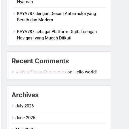
Nyaman
KAYA787 dengan Desain Antarmuka yang
Bersih dan Modern
KAYA787 sebagai Platform Digital dengan
Navigasi yang Mudah Diikuti
Recent Comments
A WordPress Commenter
on
Hello world!
Archives
July 2026
June 2026