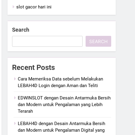
slot gacor hari ini
Search
SEARCH
Recent Posts
Cara Memeriksa Data sebelum Melakukan
LEBAH4D Login dengan Aman dan Teliti
EDWINSLOT dengan Desain Antarmuka Bersih
dan Modern untuk Pengalaman yang Lebih
Terarah
LEBAH4D dengan Desain Antarmuka Bersih
dan Modern untuk Pengalaman Digital yang