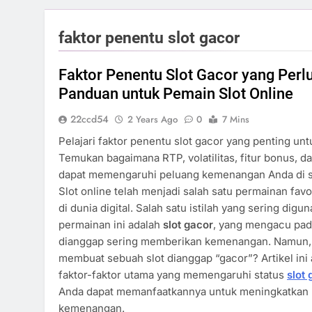
faktor penentu slot gacor
Faktor Penentu Slot Gacor yang Perlu
Panduan untuk Pemain Slot Online
22ccd54
2 Years Ago
0
7 Mins
Pelajari faktor penentu slot gacor yang penting unt
Temukan bagaimana RTP, volatilitas, fitur bonus, 
dapat memengaruhi peluang kemenangan Anda di sl
Slot online telah menjadi salah satu permainan favo
di dunia digital. Salah satu istilah yang sering dig
permainan ini adalah
slot gacor
, yang mengacu pad
dianggap sering memberikan kemenangan. Namun,
membuat sebuah slot dianggap “gacor”? Artikel in
faktor-faktor utama yang memengaruhi status
slot 
Anda dapat memanfaatkannya untuk meningkatkan
kemenangan.