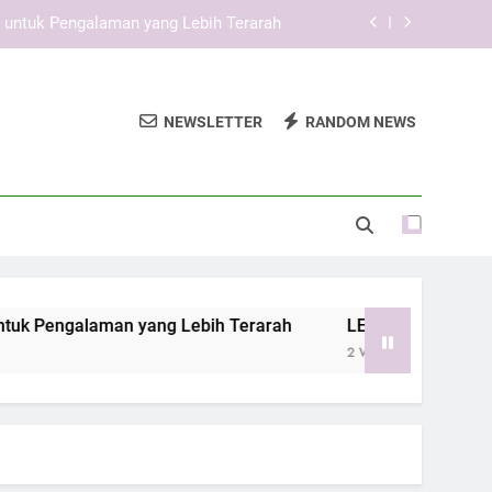
untuk Pengalaman yang Lebih Terarah
ntuk Pengalaman Digital yang Nyaman
in Antarmuka yang Bersih dan Modern
NEWSLETTER
RANDOM NEWS
EBAH4D Login dengan Aman dan Teliti
Picture. Koleksi Visual Yang Menarik.
untuk Pengalaman yang Lebih Terarah
ntuk Pengalaman Digital yang Nyaman
in Antarmuka yang Bersih dan Modern
man yang Lebih Terarah
LEBAH4D dengan Desain Antar
2 Weeks Ago