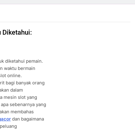
 Diketahui:
uk diketahui pemain.
dan waktu bermain
ot online.
rit bagi banyak orang
unakan dalam
a mesin slot yang
 apa sebenarnya yang
i akan membahas
gacor
dan bagaimana
 peluang