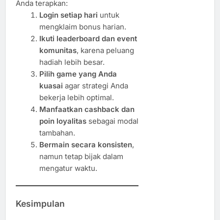
Anda terapkan:
Login setiap hari
untuk
mengklaim bonus harian.
Ikuti leaderboard dan event
komunitas
, karena peluang
hadiah lebih besar.
Pilih game yang Anda
kuasai
agar strategi Anda
bekerja lebih optimal.
Manfaatkan cashback dan
poin loyalitas
sebagai modal
tambahan.
Bermain secara konsisten
,
namun tetap bijak dalam
mengatur waktu.
Kesimpulan