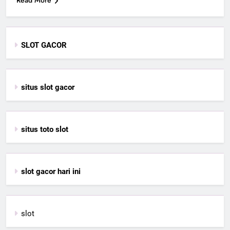
Read More
SLOT GACOR
situs slot gacor
situs toto slot
slot gacor hari ini
slot