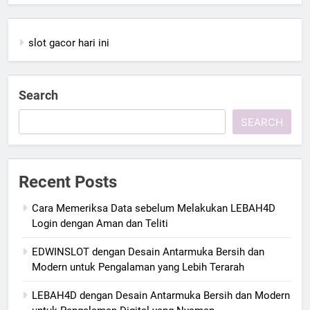
slot gacor hari ini
Search
SEARCH
Recent Posts
Cara Memeriksa Data sebelum Melakukan LEBAH4D
Login dengan Aman dan Teliti
EDWINSLOT dengan Desain Antarmuka Bersih dan
Modern untuk Pengalaman yang Lebih Terarah
LEBAH4D dengan Desain Antarmuka Bersih dan Modern