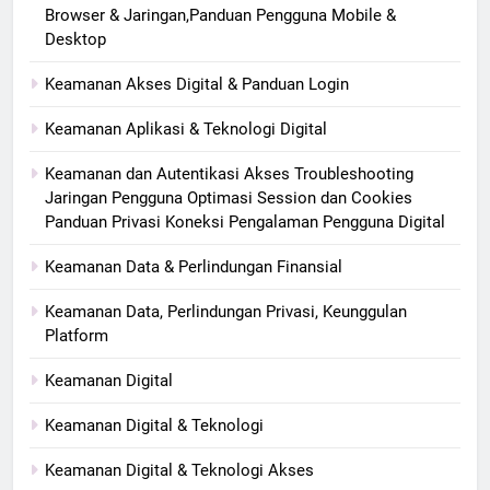
Browser & Jaringan,Panduan Pengguna Mobile &
Desktop
Keamanan Akses Digital & Panduan Login
Keamanan Aplikasi & Teknologi Digital
Keamanan dan Autentikasi Akses Troubleshooting
Jaringan Pengguna Optimasi Session dan Cookies
Panduan Privasi Koneksi Pengalaman Pengguna Digital
Keamanan Data & Perlindungan Finansial
Keamanan Data, Perlindungan Privasi, Keunggulan
Platform
Keamanan Digital
Keamanan Digital & Teknologi
Keamanan Digital & Teknologi Akses