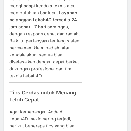
menghadapi kendala teknis atau
membutuhkan bantuan.
Layanan
pelanggan Lebah4D tersedia 24
jam sehari, 7 hari seminggu
,
dengan respons cepat dan ramah.
Baik itu pertanyaan tentang sistem
permainan, klaim hadiah, atau
kendala akun, semua bisa
diselesaikan dengan cepat berkat
dukungan profesional dari tim
teknis Lebah4D.
Tips Cerdas untuk Menang
Lebih Cepat
Agar kemenangan Anda di
Lebah4D makin sering terjadi,
berikut beberapa tips yang bisa