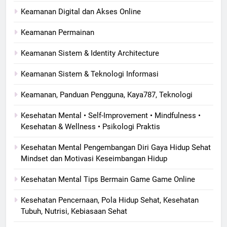
Keamanan Digital dan Akses Online
Keamanan Permainan
Keamanan Sistem & Identity Architecture
Keamanan Sistem & Teknologi Informasi
Keamanan, Panduan Pengguna, Kaya787, Teknologi
Kesehatan Mental • Self-Improvement • Mindfulness •
Kesehatan & Wellness • Psikologi Praktis
Kesehatan Mental Pengembangan Diri Gaya Hidup Sehat
Mindset dan Motivasi Keseimbangan Hidup
Kesehatan Mental Tips Bermain Game Game Online
Kesehatan Pencernaan, Pola Hidup Sehat, Kesehatan
Tubuh, Nutrisi, Kebiasaan Sehat