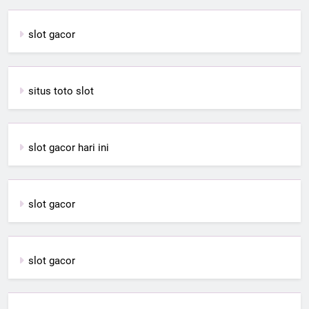
slot gacor
situs toto slot
slot gacor hari ini
slot gacor
slot gacor