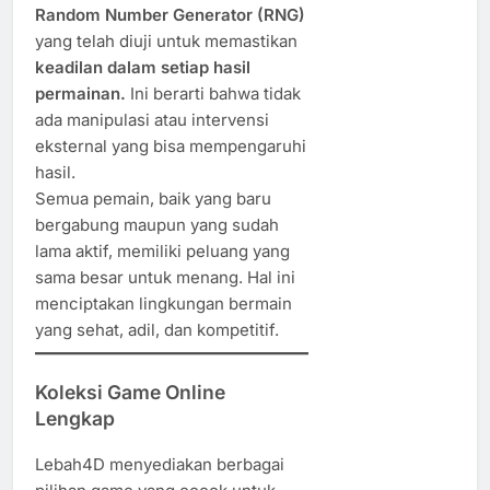
Random Number Generator (RNG)
yang telah diuji untuk memastikan
keadilan dalam setiap hasil
permainan.
Ini berarti bahwa tidak
ada manipulasi atau intervensi
eksternal yang bisa mempengaruhi
hasil.
Semua pemain, baik yang baru
bergabung maupun yang sudah
lama aktif, memiliki peluang yang
sama besar untuk menang. Hal ini
menciptakan lingkungan bermain
yang sehat, adil, dan kompetitif.
Koleksi Game Online
Lengkap
Lebah4D menyediakan berbagai