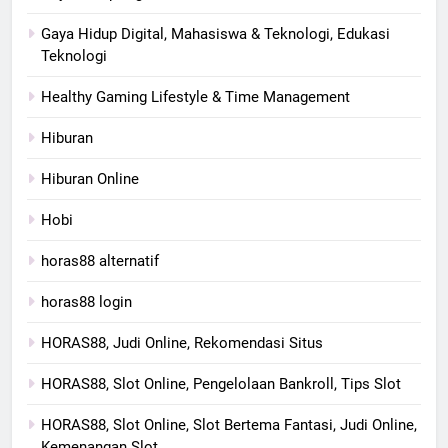
Gaya Hidup Digital, Mahasiswa & Teknologi, Edukasi
Teknologi
Healthy Gaming Lifestyle & Time Management
Hiburan
Hiburan Online
Hobi
horas88 alternatif
horas88 login
HORAS88, Judi Online, Rekomendasi Situs
HORAS88, Slot Online, Pengelolaan Bankroll, Tips Slot
HORAS88, Slot Online, Slot Bertema Fantasi, Judi Online,
Kemenangan Slot