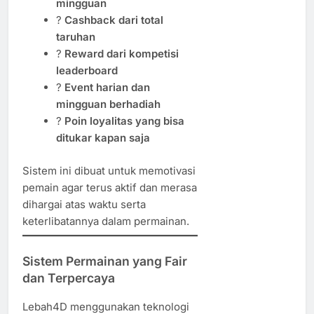
mingguan
?
Cashback dari total
taruhan
?
Reward dari kompetisi
leaderboard
?
Event harian dan
mingguan berhadiah
?
Poin loyalitas yang bisa
ditukar kapan saja
Sistem ini dibuat untuk memotivasi
pemain agar terus aktif dan merasa
dihargai atas waktu serta
keterlibatannya dalam permainan.
Sistem Permainan yang Fair
dan Terpercaya
Lebah4D menggunakan teknologi