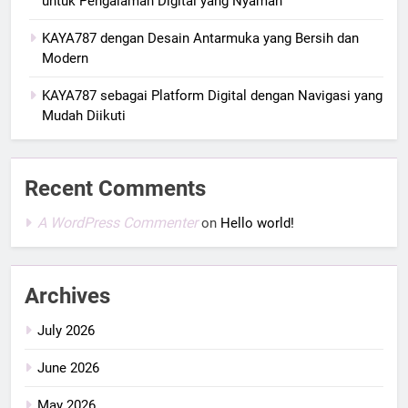
untuk Pengalaman Digital yang Nyaman
KAYA787 dengan Desain Antarmuka yang Bersih dan
Modern
KAYA787 sebagai Platform Digital dengan Navigasi yang
Mudah Diikuti
Recent Comments
A WordPress Commenter
on
Hello world!
Archives
July 2026
June 2026
May 2026