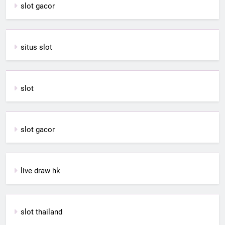
slot gacor
situs slot
slot
slot gacor
live draw hk
slot thailand