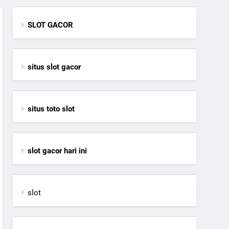
SLOT GACOR
situs slot gacor
situs toto slot
slot gacor hari ini
slot