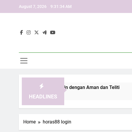
Skip
August 7, 2026
9:31:35 AM
to
content
Dra
Dapatkan G
kan LEBAH4D Login dengan Aman dan Teliti
EDWINSLOT 
2 Weeks Ago
HEADLINES
Home
horas88 login