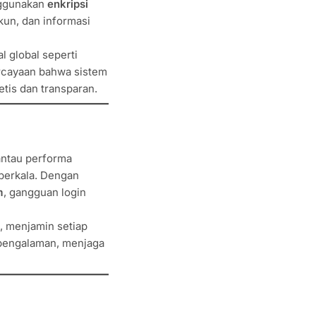
ggunakan
enkripsi
akun, dan informasi
l global seperti
rcayaan bahwa sistem
etis dan transparan.
antau performa
berkala. Dengan
m
, gangguan login
, menjamin setiap
rpengalaman, menjaga