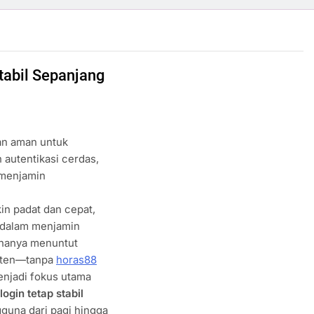
abil Sepanjang
an aman untuk
 autentikasi cerdas,
i menjamin
in padat dan cepat,
g dalam menjamin
k hanya menuntut
isten—tanpa
horas88
menjadi fokus utama
ogin tetap stabil
gguna dari pagi hingga