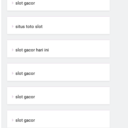
slot gacor
situs toto slot
slot gacor hari ini
slot gacor
slot gacor
slot gacor