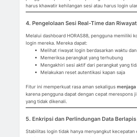
harus khawatir kehilangan sesi atau harus login ul
4. Pengelolaan Sesi Real-Time dan Riwaya
Melalui dashboard HORAS88, pengguna memiliki ko
login mereka. Mereka dapat:
Melihat riwayat login berdasarkan waktu dan
Memeriksa perangkat yang terhubung
Mengakhiri sesi aktif dari perangkat yang tid
Melakukan reset autentikasi kapan saja
Fitur ini memperkuat rasa aman sekaligus
menjaga 
karena pengguna dapat dengan cepat merespons jika
yang tidak dikenali.
5. Enkripsi dan Perlindungan Data Berlapis
Stabilitas login tidak hanya menyangkut kecepatan 