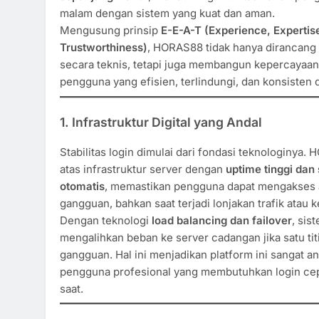
malam dengan sistem yang kuat dan aman.
Mengusung prinsip
E-E-A-T (Experience, Expertise
Trustworthiness)
, HORAS88 tidak hanya dirancan
secara teknis, tetapi juga membangun kepercayaa
pengguna yang efisien, terlindungi, dan konsisten d
1. Infrastruktur Digital yang Andal
Stabilitas login dimulai dari fondasi teknologinya
atas infrastruktur server dengan
uptime tinggi dan
otomatis
, memastikan pengguna dapat mengakses 
gangguan, bahkan saat terjadi lonjakan trafik atau k
Dengan teknologi
load balancing dan failover
, si
mengalihkan beban ke server cadangan jika satu ti
gangguan. Hal ini menjadikan platform ini sangat an
pengguna profesional yang membutuhkan login cepa
saat.