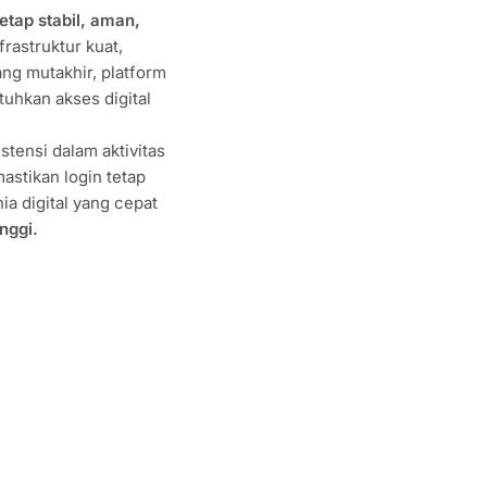
tap stabil, aman,
astruktur kuat,
ang mutakhir, platform
tuhkan akses digital
tensi dalam aktivitas
stikan login tetap
ia digital yang cepat
nggi.