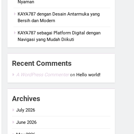
Nyaman
KAYA787 dengan Desain Antarmuka yang
Bersih dan Modern
KAYA787 sebagai Platform Digital dengan
Navigasi yang Mudah Diikuti
Recent Comments
A WordPress Commenter
on
Hello world!
Archives
July 2026
June 2026