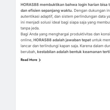
HORAS88 membuktikan bahwa login harian bisa te
dan efisien sepanjang waktu.
Dengan dukungan infr
autentikasi adaptif, dan sistem perlindungan data y
ini menjadi solusi ideal bagi siapa saja yang membu
tanpa jeda.
Bagi Anda yang menghargai produktivitas dan konsis
online,
HORAS88 adalah jawaban tepat
untuk mema
lancar dan terlindungi kapan saja. Karena dalam dun
berubah,
kestabilan adalah bentuk keamanan terti
Read More