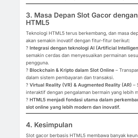
3. Masa Depan Slot Gacor dengan
HTML5
Teknologi HTML5 terus berkembang, dan masa de
akan semakin inovatif dengan fitur-fitur berikut:
?
Integrasi dengan teknologi AI (Artificial Intellige
semakin cerdas dan menyesuaikan permainan sesu
pengguna.
?
Blockchain & Kripto dalam Slot Online
– Transpar
dalam sistem pembayaran dan transaksi.
?
Virtual Reality (VR) & Augmented Reality (AR)
– 
interaktif dengan pengalaman bermain yang lebih 
?
HTML5 menjadi fondasi utama dalam perkemb
slot online yang lebih modern dan inovatif.
4. Kesimpulan
Slot gacor berbasis HTML5 membawa banyak keun