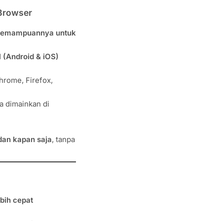
 Browser
 kemampuannya untuk
l (Android & iOS)
hrome, Firefox,
sa dimainkan di
dan kapan saja
, tanpa
bih cepat