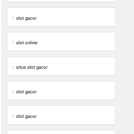
slot gacor
slot online
situs slot gacor
slot gacor
slot gacor