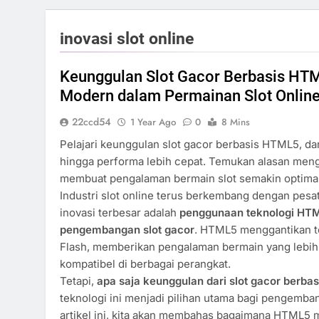
inovasi slot online
Keunggulan Slot Gacor Berbasis HTM
Modern dalam Permainan Slot Onlin
22ccd54
1 Year Ago
0
8 Mins
Pelajari keunggulan slot gacor berbasis HTML5, dari
hingga performa lebih cepat. Temukan alasan men
membuat pengalaman bermain slot semakin optimal
Industri slot online terus berkembang dengan pesat
inovasi terbesar adalah
penggunaan teknologi HT
pengembangan slot gacor
. HTML5 menggantikan te
Flash, memberikan pengalaman bermain yang lebih 
kompatibel di berbagai perangkat.
Tetapi,
apa saja keunggulan dari slot gacor berba
teknologi ini menjadi pilihan utama bagi pengemb
artikel ini, kita akan membahas bagaimana HTML5