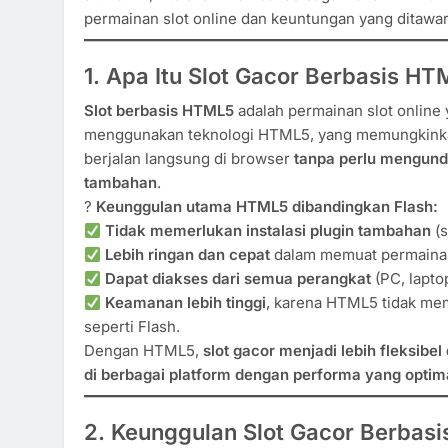
permainan slot online dan keuntungan yang ditawa
1. Apa Itu Slot Gacor Berbasis H
Slot berbasis HTML5
adalah permainan slot online 
menggunakan teknologi HTML5, yang memungkink
berjalan langsung di browser
tanpa perlu mengund
tambahan
.
?
Keunggulan utama HTML5 dibandingkan Flash:
Tidak memerlukan instalasi plugin tambahan
(s
Lebih ringan dan cepat
dalam memuat permaina
Dapat diakses dari semua perangkat
(PC, laptop
Keamanan lebih tinggi
, karena HTML5 tidak mem
seperti Flash.
Dengan HTML5,
slot gacor menjadi lebih fleksibe
di berbagai platform dengan performa yang optim
2. Keunggulan Slot Gacor Berbas