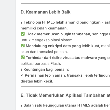
D. Keamanan Lebih Baik
?
Teknologi HTML5 lebih aman dibandingkan Flash
memiliki celah keamanan.
Tidak memerlukan plugin tambahan
, sehingga 
untuk mengeksploitasi sistem.
Mendukung enkripsi data yang lebih kuat
, men
akun dan transaksi pemain.
Terhindar dari risiko virus atau malware
yang s
aplikasi berbasis Flash.
?
Keuntungan bagi pemain:
✔
Permainan lebih aman, transaksi lebih terlindun
diretas lebih kecil.
E. Tidak Memerlukan Aplikasi Tambahan 
?
Salah satu keunggulan utama HTML5 adalah k