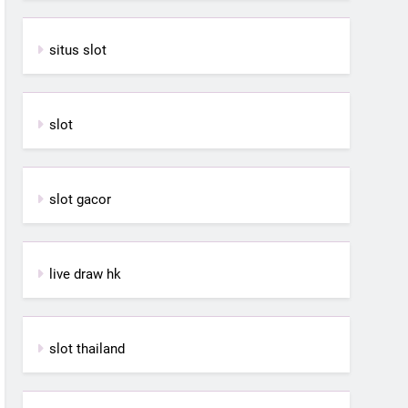
situs slot
slot
slot gacor
live draw hk
slot thailand