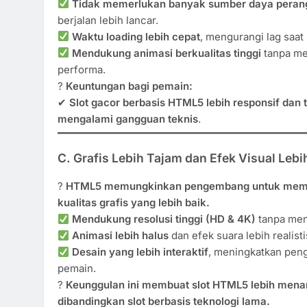
Tidak memerlukan banyak sumber daya peran
berjalan lebih lancar.
Waktu loading lebih cepat
, mengurangi lag saat
Mendukung animasi berkualitas tinggi
tanpa m
performa.
?
Keuntungan bagi pemain:
✔
Slot gacor berbasis HTML5 lebih responsif dan
mengalami gangguan teknis
.
C. Grafis Lebih Tajam dan Efek Visual Lebi
?
HTML5 memungkinkan pengembang untuk memb
kualitas grafis yang lebih baik.
Mendukung resolusi tinggi (HD & 4K)
tanpa men
Animasi lebih halus
dan efek suara lebih realisti
Desain yang lebih interaktif
, meningkatkan pen
pemain.
?
Keunggulan ini membuat slot HTML5 lebih menar
dibandingkan slot berbasis teknologi lama.