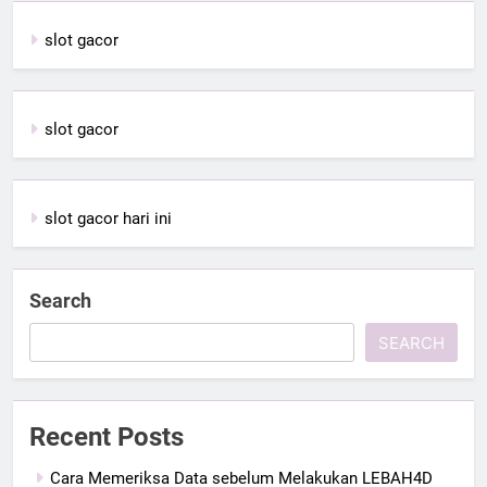
slot gacor
slot gacor
slot gacor hari ini
Search
SEARCH
Recent Posts
Cara Memeriksa Data sebelum Melakukan LEBAH4D