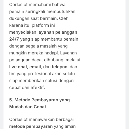
Corlaslot memahami bahwa
pemain seringkali membutuhkan
dukungan saat bermain. Oleh
karena itu, platform ini
menyediakan
layanan pelanggan
24/7
yang siap membantu pemain
dengan segala masalah yang
mungkin mereka hadapi. Layanan
pelanggan dapat dihubungi melalui
live chat
,
email
, dan
telepon
, dan
tim yang profesional akan selalu
siap memberikan solusi dengan
cepat dan efektif.
5.
Metode Pembayaran yang
Mudah dan Cepat
Corlaslot menawarkan berbagai
metode pembayaran
yang aman