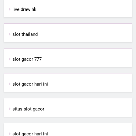
live draw hk
slot thailand
slot gacor 777
slot gacor hari ini
situs slot gacor
slot gacor hari ini