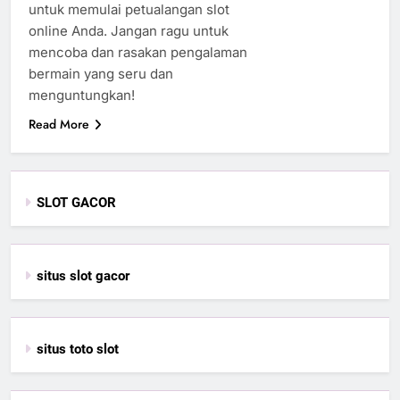
untuk memulai petualangan slot
online Anda. Jangan ragu untuk
mencoba dan rasakan pengalaman
bermain yang seru dan
menguntungkan!
Read More
SLOT GACOR
situs slot gacor
situs toto slot