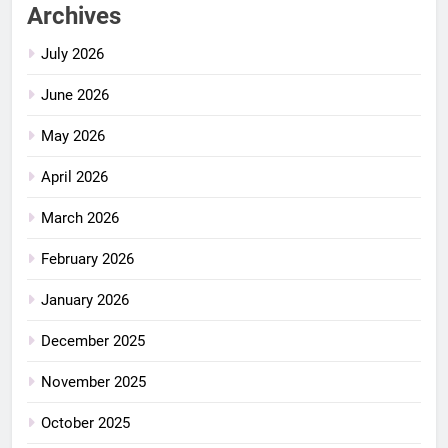
Archives
July 2026
June 2026
May 2026
April 2026
March 2026
February 2026
January 2026
December 2025
November 2025
October 2025