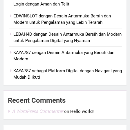
Login dengan Aman dan Teliti
EDWINSLOT dengan Desain Antarmuka Bersih dan
Modern untuk Pengalaman yang Lebih Terarah
LEBAH4D dengan Desain Antarmuka Bersih dan Modern
untuk Pengalaman Digital yang Nyaman
KAYA787 dengan Desain Antarmuka yang Bersih dan
Modern
KAYA787 sebagai Platform Digital dengan Navigasi yang
Mudah Diikuti
Recent Comments
A WordPress Commenter
on
Hello world!