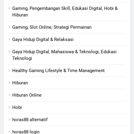
Gaming, Pengembangan Skill, Edukasi Digital, Hobi &
Hiburan
Gaming, Slot Online, Strategi Permainan
Gaya Hidup Digital & Relaksasi
Gaya Hidup Digital, Mahasiswa & Teknologi, Edukasi
Teknologi
Healthy Gaming Lifestyle & Time Management
Hiburan
Hiburan Online
Hobi
horas88 alternatif
horas88 login