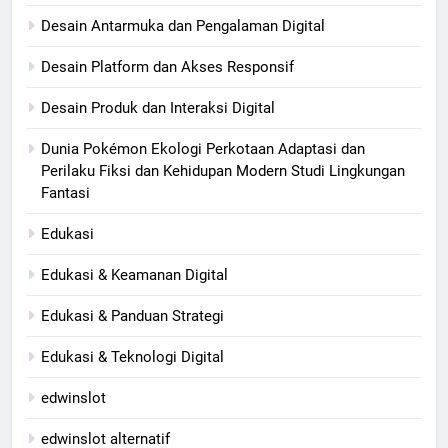
Desain Antarmuka dan Pengalaman Digital
Desain Platform dan Akses Responsif
Desain Produk dan Interaksi Digital
Dunia Pokémon Ekologi Perkotaan Adaptasi dan
Perilaku Fiksi dan Kehidupan Modern Studi Lingkungan
Fantasi
Edukasi
Edukasi & Keamanan Digital
Edukasi & Panduan Strategi
Edukasi & Teknologi Digital
edwinslot
edwinslot alternatif