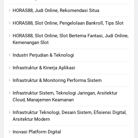
HORAS88, Judi Online, Rekomendasi Situs
HORAS88, Slot Online, Pengelolaan Bankroll, Tips Slot
HORAS88, Slot Online, Slot Bertema Fantasi, Judi Online,
Kemenangan Slot
Industri Perjudian & Teknologi
Infrastruktur & Kinerja Aplikasi
Infrastruktur & Monitoring Performa Sistem
Infrastruktur Sistem, Teknologi Jaringan, Arsitektur
Cloud, Manajemen Keamanan
Infrastruktur Teknologi, Desain Sistem, Efisiensi Digital,
Arsitektur Modern
Inovasi Platform Digital