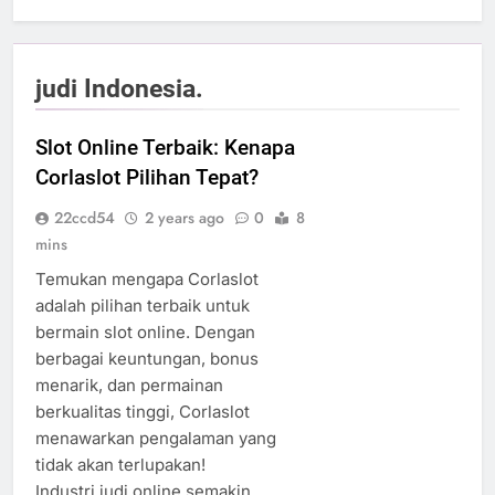
judi Indonesia.
Slot Online Terbaik: Kenapa
Corlaslot Pilihan Tepat?
22ccd54
2 years ago
0
8
mins
Temukan mengapa Corlaslot
adalah pilihan terbaik untuk
bermain slot online. Dengan
berbagai keuntungan, bonus
menarik, dan permainan
berkualitas tinggi, Corlaslot
menawarkan pengalaman yang
tidak akan terlupakan!
Industri judi online semakin