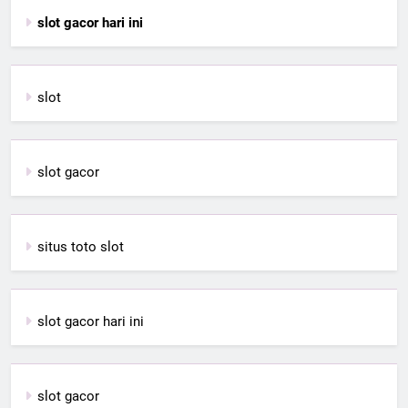
slot gacor hari ini
slot
slot gacor
situs toto slot
slot gacor hari ini
slot gacor