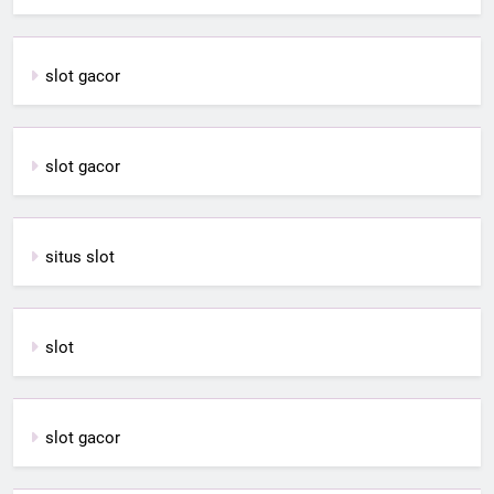
slot gacor
slot gacor
situs slot
slot
slot gacor