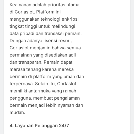
Keamanan adalah prioritas utama
di Corlaslot. Platform ini
menggunakan teknologi enkripsi
tingkat tinggi untuk melindungi
data pribadi dan transaksi pemain.
Dengan adanya
lisensi resmi
,
Corlaslot menjamin bahwa semua
permainan yang disediakan adil
dan transparan. Pemain dapat
merasa tenang karena mereka
bermain di platform yang aman dan
terpercaya. Selain itu, Corlaslot
memiliki antarmuka yang ramah
pengguna, membuat pengalaman
bermain menjadi lebih nyaman dan
mudah.
4.
Layanan Pelanggan 24/7