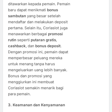
ditawarkan kepada pemain. Pemain
baru dapat menikmati
bonus
sambutan
yang besar setelah
mendaftar dan melakukan deposit
pertama. Selain itu, Corlaslot juga
menawarkan berbagai
promosi
rutin
seperti
putaran gratis
,
cashback
, dan
bonus deposit
.
Dengan promosi ini, pemain dapat
memperbesar peluang mereka
untuk menang tanpa harus
mengeluarkan uang lebih banyak.
Bonus dan promosi yang
menggiurkan ini membuat
Corlaslot semakin menarik bagi
para pemain.
3.
Keamanan dan Kenyamanan