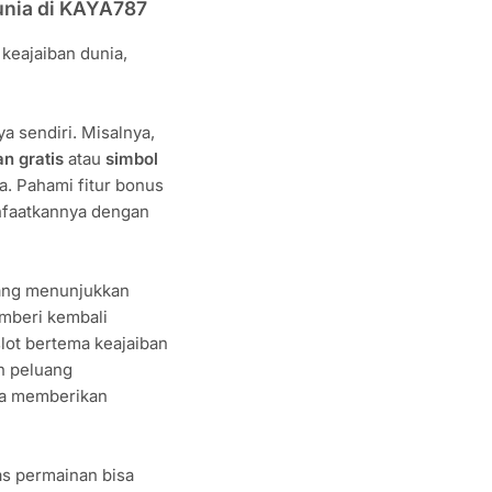
Dunia di KAYA787
 keajaiban dunia,
a sendiri. Misalnya,
n gratis
atau
simbol
. Pahami fitur bonus
nfaatkannya dengan
ang menunjukkan
mberi kembali
slot bertema keajaiban
n peluang
ya memberikan
tas permainan bisa