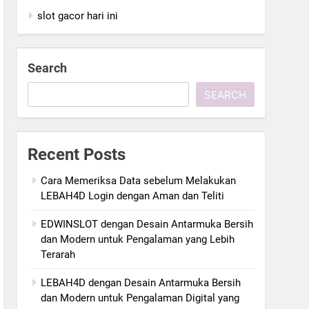
slot gacor hari ini
Search
SEARCH
Recent Posts
Cara Memeriksa Data sebelum Melakukan
LEBAH4D Login dengan Aman dan Teliti
EDWINSLOT dengan Desain Antarmuka Bersih
dan Modern untuk Pengalaman yang Lebih
Terarah
LEBAH4D dengan Desain Antarmuka Bersih
dan Modern untuk Pengalaman Digital yang