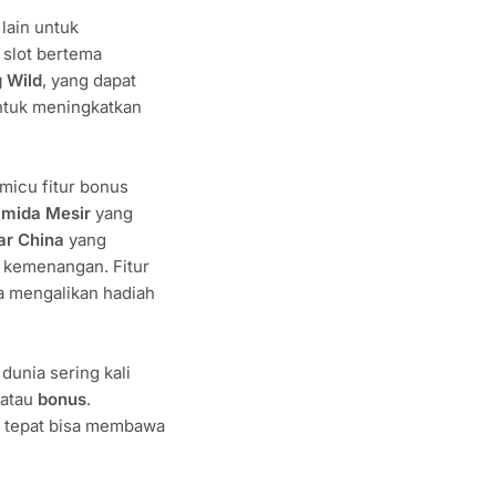
lain untuk
slot bertema
 Wild
, yang dapat
ntuk meningkatkan
emicu fitur bonus
amida Mesir
yang
r China
yang
kemenangan. Fitur
a mengalikan hadiah
dunia sering kali
atau
bonus
.
g tepat bisa membawa