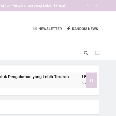
untuk Pengalaman yang Lebih Terarah
ntuk Pengalaman Digital yang Nyaman
in Antarmuka yang Bersih dan Modern
NEWSLETTER
RANDOM NEWS
EBAH4D Login dengan Aman dan Teliti
Picture. Koleksi Visual Yang Menarik.
untuk Pengalaman yang Lebih Terarah
ntuk Pengalaman Digital yang Nyaman
in Antarmuka yang Bersih dan Modern
man yang Lebih Terarah
LEBAH4D dengan Desain Antar
3 Weeks Ago