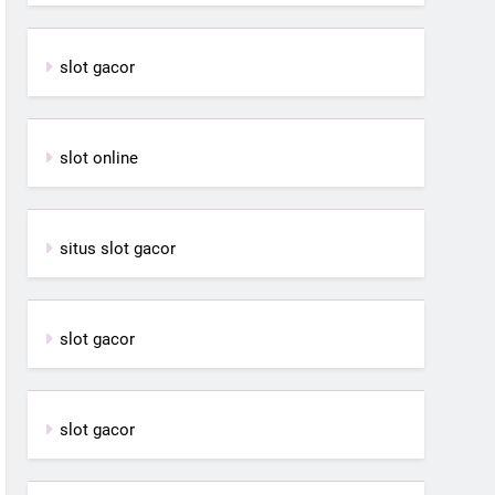
slot gacor
slot online
situs slot gacor
slot gacor
slot gacor