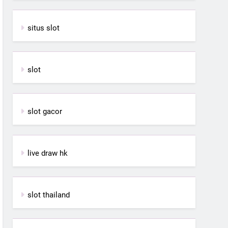
situs slot
slot
slot gacor
live draw hk
slot thailand