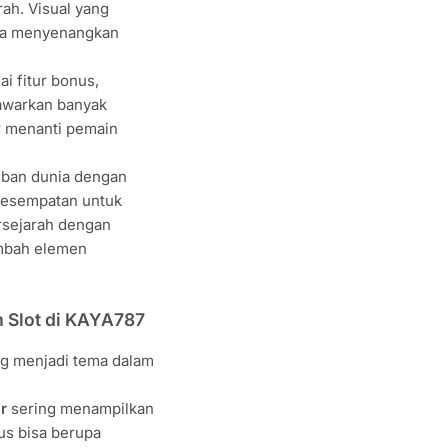
rah. Visual yang
ya menyenangkan
i fitur bonus,
nawarkan banyak
r menanti pemain
iban dunia dengan
 kesempatan untuk
rsejarah dengan
mbah elemen
m Slot di KAYA787
ng menjadi tema dalam
r
sering menampilkan
nus bisa berupa