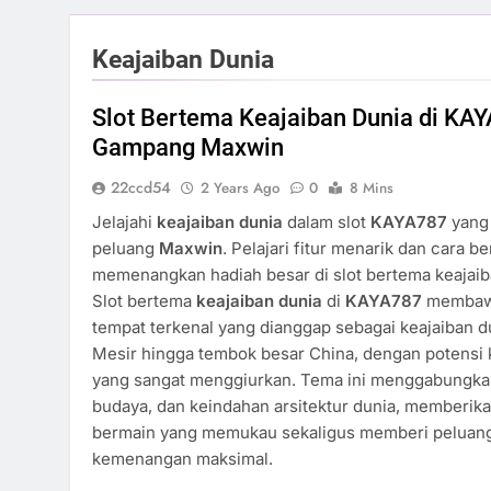
Keajaiban Dunia
Slot Bertema Keajaiban Dunia di KA
Gampang Maxwin
22ccd54
2 Years Ago
0
8 Mins
Jelajahi
keajaiban dunia
dalam slot
KAYA787
yang
peluang
Maxwin
. Pelajari fitur menarik dan cara b
memenangkan hadiah besar di slot bertema keajaiba
Slot bertema
keajaiban dunia
di
KAYA787
membawa
tempat terkenal yang dianggap sebagai keajaiban du
Mesir hingga tembok besar China, dengan potens
yang sangat menggiurkan. Tema ini menggabungka
budaya, dan keindahan arsitektur dunia, memberi
bermain yang memukau sekaligus memberi peluang
kemenangan maksimal.