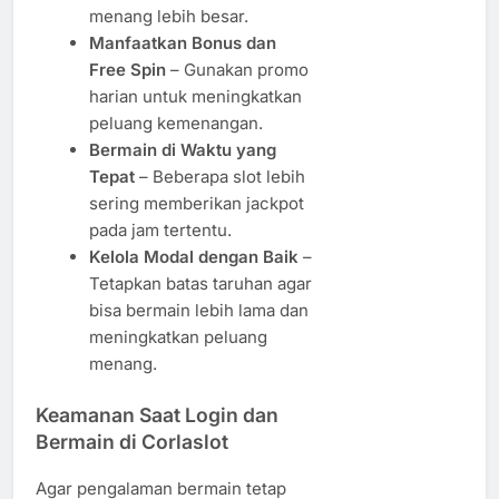
menang lebih besar.
Manfaatkan Bonus dan
Free Spin
– Gunakan promo
harian untuk meningkatkan
peluang kemenangan.
Bermain di Waktu yang
Tepat
– Beberapa slot lebih
sering memberikan jackpot
pada jam tertentu.
Kelola Modal dengan Baik
–
Tetapkan batas taruhan agar
bisa bermain lebih lama dan
meningkatkan peluang
menang.
Keamanan Saat Login dan
Bermain di Corlaslot
Agar pengalaman bermain tetap