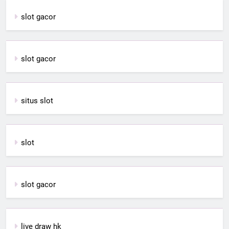
slot gacor
slot gacor
situs slot
slot
slot gacor
live draw hk