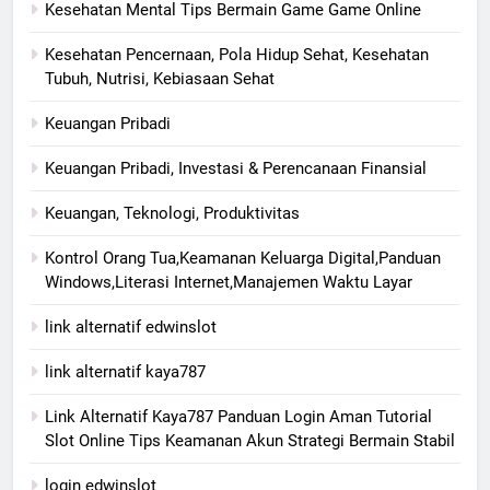
Kesehatan Mental Tips Bermain Game Game Online
Kesehatan Pencernaan, Pola Hidup Sehat, Kesehatan
Tubuh, Nutrisi, Kebiasaan Sehat
Keuangan Pribadi
Keuangan Pribadi, Investasi & Perencanaan Finansial
Keuangan, Teknologi, Produktivitas
Kontrol Orang Tua,Keamanan Keluarga Digital,Panduan
Windows,Literasi Internet,Manajemen Waktu Layar
link alternatif edwinslot
link alternatif kaya787
Link Alternatif Kaya787 Panduan Login Aman Tutorial
Slot Online Tips Keamanan Akun Strategi Bermain Stabil
login edwinslot