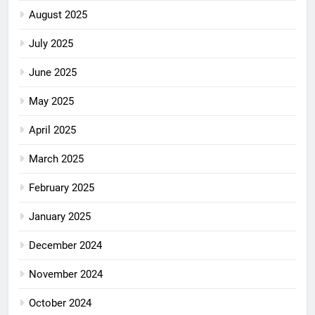
August 2025
July 2025
June 2025
May 2025
April 2025
March 2025
February 2025
January 2025
December 2024
November 2024
October 2024