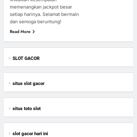
memenangkan jackpot besar
setiap harinya. Selamat bermain
dan semoga beruntung!
Read More
SLOT GACOR
situs slot gacor
situs toto slot
slot gacor hari ini