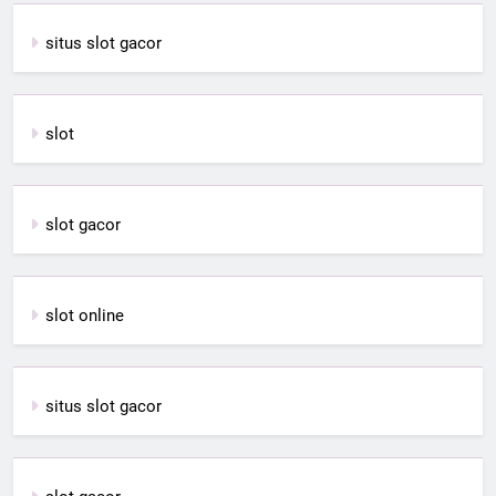
situs slot gacor
slot
slot gacor
slot online
situs slot gacor