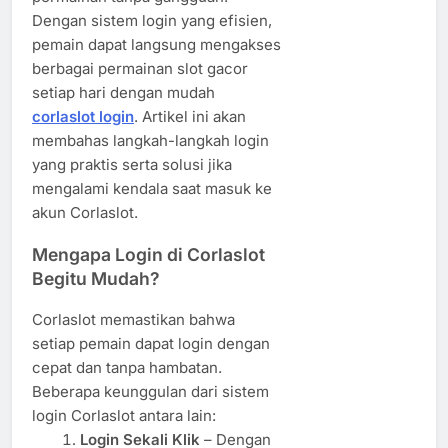
Dengan sistem login yang efisien,
pemain dapat langsung mengakses
berbagai permainan slot gacor
setiap hari dengan mudah
corlaslot login
. Artikel ini akan
membahas langkah-langkah login
yang praktis serta solusi jika
mengalami kendala saat masuk ke
akun Corlaslot.
Mengapa Login di Corlaslot
Begitu Mudah?
Corlaslot memastikan bahwa
setiap pemain dapat login dengan
cepat dan tanpa hambatan.
Beberapa keunggulan dari sistem
login Corlaslot antara lain:
Login Sekali Klik
– Dengan