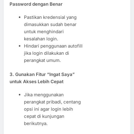
Password dengan Benar
Pastikan kredensial yang
dimasukkan sudah benar
untuk menghindari
kesalahan login.
Hindari penggunaan autofill
jika login dilakukan di
perangkat umum.
3. Gunakan Fitur “Ingat Saya”
untuk Akses Lebih Cepat
Jika menggunakan
perangkat pribadi, centang
opsi ini agar login lebih
cepat di kunjungan
berikutnya.