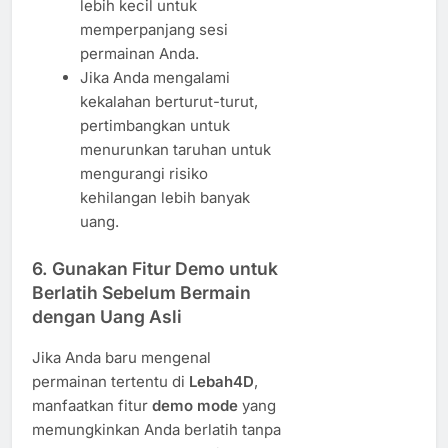
lebih kecil untuk
memperpanjang sesi
permainan Anda.
Jika Anda mengalami
kekalahan berturut-turut,
pertimbangkan untuk
menurunkan taruhan untuk
mengurangi risiko
kehilangan lebih banyak
uang.
6.
Gunakan Fitur Demo untuk
Berlatih Sebelum Bermain
dengan Uang Asli
Jika Anda baru mengenal
permainan tertentu di
Lebah4D
,
manfaatkan fitur
demo mode
yang
memungkinkan Anda berlatih tanpa