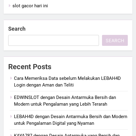
slot gacor hari ini
Search
SEARCH
Recent Posts
Cara Memeriksa Data sebelum Melakukan LEBAH4D
Login dengan Aman dan Teliti
EDWINSLOT dengan Desain Antarmuka Bersih dan
Modern untuk Pengalaman yang Lebih Terarah
LEBAH4D dengan Desain Antarmuka Bersih dan Modern
untuk Pengalaman Digital yang Nyaman
KAYA787 dengan Desain Antarmuka yang Bersih dan