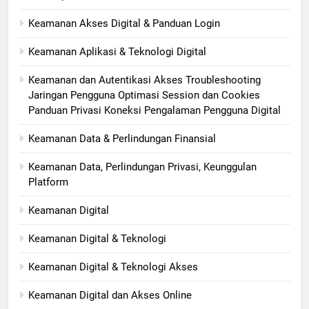
Keamanan Akses Digital & Panduan Login
Keamanan Aplikasi & Teknologi Digital
Keamanan dan Autentikasi Akses Troubleshooting
Jaringan Pengguna Optimasi Session dan Cookies
Panduan Privasi Koneksi Pengalaman Pengguna Digital
Keamanan Data & Perlindungan Finansial
Keamanan Data, Perlindungan Privasi, Keunggulan
Platform
Keamanan Digital
Keamanan Digital & Teknologi
Keamanan Digital & Teknologi Akses
Keamanan Digital dan Akses Online