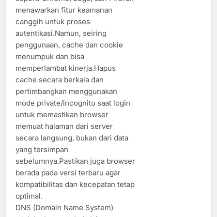
menawarkan fitur keamanan
canggih untuk proses
autentikasi.Namun, seiring
penggunaan, cache dan cookie
menumpuk dan bisa
memperlambat kinerja.Hapus
cache secara berkala dan
pertimbangkan menggunakan
mode private/incognito saat login
untuk memastikan browser
memuat halaman dari server
secara langsung, bukan dari data
yang tersimpan
sebelumnya.Pastikan juga browser
berada pada versi terbaru agar
kompatibilitas dan kecepatan tetap
optimal.
DNS (Domain Name System)