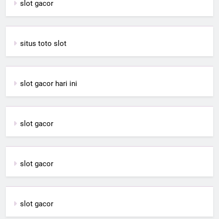
slot gacor
situs toto slot
slot gacor hari ini
slot gacor
slot gacor
slot gacor