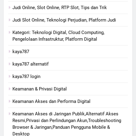
Judi Online, Slot Online, RTP Slot, Tips dan Trik
Judi Slot Online, Teknologi Perjudian, Platform Judi
Kategori: Teknologi Digital, Cloud Computing,
Pengelolaan Infrastruktur, Platform Digital
kaya787
kaya787 alternatif
kaya787 login
Keamanan & Privasi Digital
Keamanan Akses dan Performa Digital
Keamanan Akses di Jaringan Publik,Alternatif Akses
Resmi,Privasi dan Perlindungan Akun,Troubleshooting
Browser & Jaringan,Panduan Pengguna Mobile &
Desktop