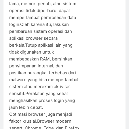
lama, memori penuh, atau sistem
operasi tidak diperbarui dapat
memperlambat pemrosesan data
login.Oleh karena itu, lakukan
pembaruan sistem operasi dan
aplikasi browser secara
berkala.Tutup aplikasi lain yang
tidak digunakan untuk
membebaskan RAM, bersihkan
penyimpanan internal, dan
pastikan perangkat terbebas dari
malware yang bisa memperlambat
sistem atau merekam aktivitas
sensitif.Peralatan yang sehat
menghasilkan proses login yang
jauh lebih cepat.
Optimasi browser juga menjadi
faktor krusial.Browser modern
seperti Chrome, Edge, dan Firefox