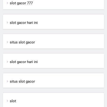
slot gacor 777
slot gacor hari ini
situs slot gacor
slot gacor hari ini
situs slot gacor
slot