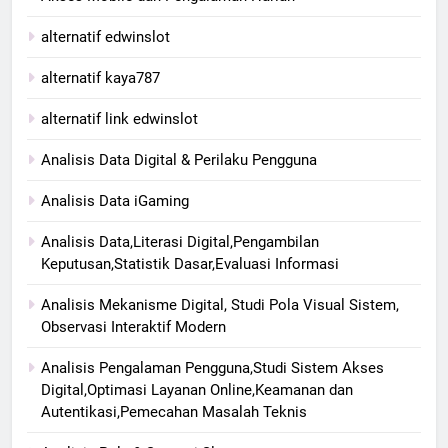
alternatif edwinslot
alternatif kaya787
alternatif link edwinslot
Analisis Data Digital & Perilaku Pengguna
Analisis Data iGaming
Analisis Data,Literasi Digital,Pengambilan
Keputusan,Statistik Dasar,Evaluasi Informasi
Analisis Mekanisme Digital, Studi Pola Visual Sistem,
Observasi Interaktif Modern
Analisis Pengalaman Pengguna,Studi Sistem Akses
Digital,Optimasi Layanan Online,Keamanan dan
Autentikasi,Pemecahan Masalah Teknis