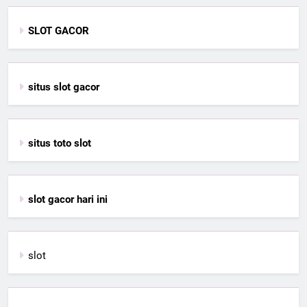
SLOT GACOR
situs slot gacor
situs toto slot
slot gacor hari ini
slot