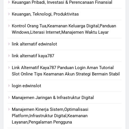
Keuangan Pribadi, Investasi & Perencanaan Finansial
Keuangan, Teknologi, Produktivitas
Kontrol Orang Tua,Keamanan Keluarga Digital,Panduan
Windows,Literasi Internet,Manajemen Waktu Layar
link alternatif edwinslot
link alternatif kaya787
Link Alternatif Kaya787 Panduan Login Aman Tutorial
Slot Online Tips Keamanan Akun Strategi Bermain Stabil
login edwinslot
Manajemen Jaringan & Infrastruktur Digital
Manajemen Kinerja Sistem,Optimalisasi
Platform,Infrastruktur Digital,Keamanan
Layanan,Pengalaman Pengguna