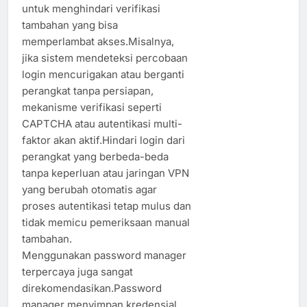
untuk menghindari verifikasi
tambahan yang bisa
memperlambat akses.Misalnya,
jika sistem mendeteksi percobaan
login mencurigakan atau berganti
perangkat tanpa persiapan,
mekanisme verifikasi seperti
CAPTCHA atau autentikasi multi-
faktor akan aktif.Hindari login dari
perangkat yang berbeda-beda
tanpa keperluan atau jaringan VPN
yang berubah otomatis agar
proses autentikasi tetap mulus dan
tidak memicu pemeriksaan manual
tambahan.
Menggunakan password manager
terpercaya juga sangat
direkomendasikan.Password
manager menyimpan kredensial