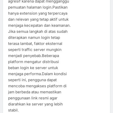
agresif karena dapat mengganggu
pemuatan halaman login.Pastikan
hanya extension yang terpercaya
dan relevan yang tetap aktif untuk
menjaga kecepatan dan keamanan.
Jika semua langkah di atas sudah
diterapkan namun login tetap
terasa lambat, faktor eksternal
seperti traffic server mungkin
menjadi penyebab.Beberapa
platform mengatur distribusi
beban login ke server untuk
menjaga performa.Dalam kondisi
seperti ini, pengguna dapat
mencoba mengakses platform di
jam berbeda atau memastikan
penggunaan link resmi agar
diarahkan ke server yang lebih
stabil.