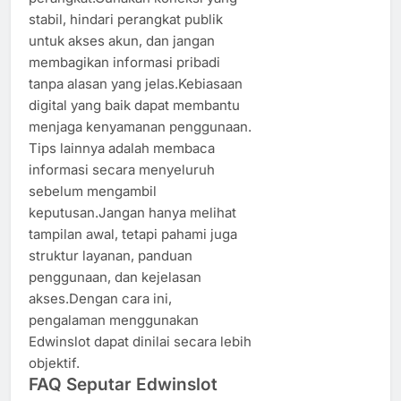
stabil, hindari perangkat publik
untuk akses akun, dan jangan
membagikan informasi pribadi
tanpa alasan yang jelas.Kebiasaan
digital yang baik dapat membantu
menjaga kenyamanan penggunaan.
Tips lainnya adalah membaca
informasi secara menyeluruh
sebelum mengambil
keputusan.Jangan hanya melihat
tampilan awal, tetapi pahami juga
struktur layanan, panduan
penggunaan, dan kejelasan
akses.Dengan cara ini,
pengalaman menggunakan
Edwinslot dapat dinilai secara lebih
objektif.
FAQ Seputar Edwinslot