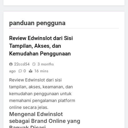
panduan pengguna
Review Edwinslot dari Sisi
Tampilan, Akses, dan
Kemudahan Penggunaan
22ccd54
3 months
ago
0
16 mins
Review Edwinslot dari sisi
tampilan, akses, keamanan, dan
kemudahan penggunaan untuk
memahami pengalaman platform
online secara jelas.
Mengenal Edwinslot
sebagai Brand Online yang
Banyak Dicari