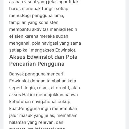
arahan visual yang jelas agar tidak
harus menebak fungsi setiap
menu.Bagi pengguna lama,
tampilan yang konsisten
membantu aktivitas menjadi lebih
efisien karena mereka sudah
mengenali pola navigasi yang sama
setiap kali mengakses Edwinslot.
Akses Edwinslot dan Pola
Pencarian Pengguna
Banyak pengguna mencari
Edwinslot dengan tambahan kata
seperti login, resmi, alternatif, atau
akses.Hal ini menunjukkan bahwa
kebutuhan navigational cukup
kuat.Pengguna ingin menemukan
jalur masuk yang jelas, memahami
halaman yang relevan, dan