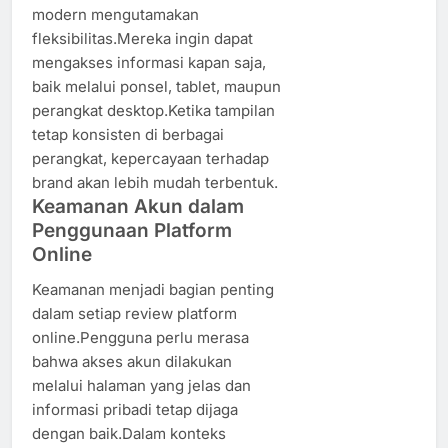
modern mengutamakan
fleksibilitas.Mereka ingin dapat
mengakses informasi kapan saja,
baik melalui ponsel, tablet, maupun
perangkat desktop.Ketika tampilan
tetap konsisten di berbagai
perangkat, kepercayaan terhadap
brand akan lebih mudah terbentuk.
Keamanan Akun dalam
Penggunaan Platform
Online
Keamanan menjadi bagian penting
dalam setiap review platform
online.Pengguna perlu merasa
bahwa akses akun dilakukan
melalui halaman yang jelas dan
informasi pribadi tetap dijaga
dengan baik.Dalam konteks