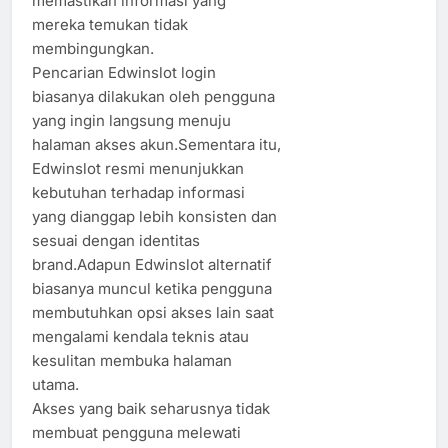
memastikan informasi yang
mereka temukan tidak
membingungkan.
Pencarian Edwinslot login
biasanya dilakukan oleh pengguna
yang ingin langsung menuju
halaman akses akun.Sementara itu,
Edwinslot resmi menunjukkan
kebutuhan terhadap informasi
yang dianggap lebih konsisten dan
sesuai dengan identitas
brand.Adapun Edwinslot alternatif
biasanya muncul ketika pengguna
membutuhkan opsi akses lain saat
mengalami kendala teknis atau
kesulitan membuka halaman
utama.
Akses yang baik seharusnya tidak
membuat pengguna melewati