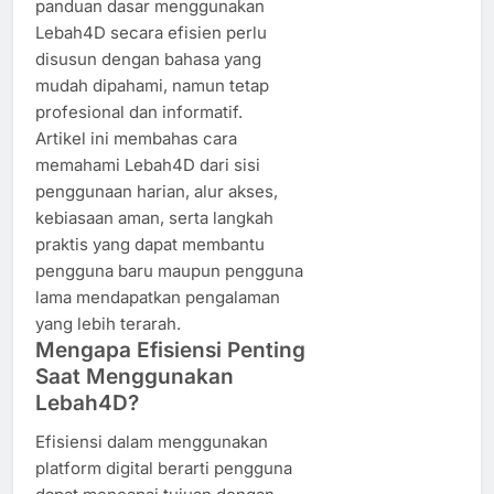
panduan dasar menggunakan
Lebah4D secara efisien perlu
disusun dengan bahasa yang
mudah dipahami, namun tetap
profesional dan informatif.
Artikel ini membahas cara
memahami Lebah4D dari sisi
penggunaan harian, alur akses,
kebiasaan aman, serta langkah
praktis yang dapat membantu
pengguna baru maupun pengguna
lama mendapatkan pengalaman
yang lebih terarah.
Mengapa Efisiensi Penting
Saat Menggunakan
Lebah4D?
Efisiensi dalam menggunakan
platform digital berarti pengguna