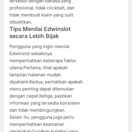
tersebut dengan bahasa yang
profesional, tidak clickbait, dan
tidak membuat klaim yang sulit
dibuktikan.
Tips Menilai Edwinslot
secara Lebih Bijak
Pengguna yang ingin menilai
Edwinslot sebaiknya
memperhatikan beberapa faktor
utama.Pertama, lihat apakah
tampilan halaman mudah
dipahami.Kedua, perhatikan apakah
menu penting dapat ditemukan
dengan cepat.Ketiga, pastikan
informasi yang tersedia konsisten
dan tidak membingungkan.
Selain itu, pengguna juga perlu
memperhatikan keamanan
perangkat.Gunakan koneksi yang