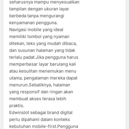
seharusnya mampu menyesuaikan
tampilan dengan ukuran layar
berbeda tanpa mengurangi
kenyamanan pengguna.
Navigasi mobile yang ideal
memiliki tombol yang nyaman
ditekan, teks yang mudah dibaca,
dan susunan halaman yang tidak
terlalu padat.Jika pengguna harus
memperbesar layar berulang kali
atau kesulitan menemukan menu
utama, pengalaman mereka dapat
menurun.Sebaliknya, halaman
yang responsif dan ringan akan
membuat akses terasa lebih
praktis.
Edwinslot sebagai brand digital
perlu dipahami dalam konteks
kebutuhan mobile-first.Pengguna