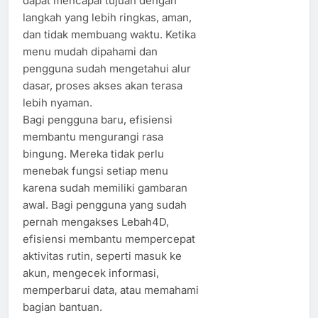
dapat mencapai tujuan dengan
langkah yang lebih ringkas, aman,
dan tidak membuang waktu. Ketika
menu mudah dipahami dan
pengguna sudah mengetahui alur
dasar, proses akses akan terasa
lebih nyaman.
Bagi pengguna baru, efisiensi
membantu mengurangi rasa
bingung. Mereka tidak perlu
menebak fungsi setiap menu
karena sudah memiliki gambaran
awal. Bagi pengguna yang sudah
pernah mengakses Lebah4D,
efisiensi membantu mempercepat
aktivitas rutin, seperti masuk ke
akun, mengecek informasi,
memperbarui data, atau memahami
bagian bantuan.