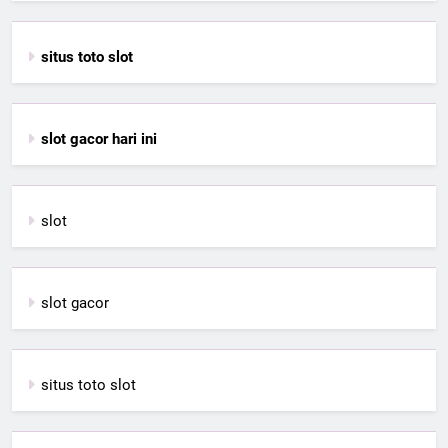
situs toto slot
slot gacor hari ini
slot
slot gacor
situs toto slot