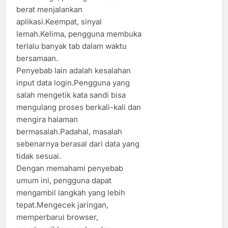
berat menjalankan
aplikasi.Keempat, sinyal
lemah.Kelima, pengguna membuka
terlalu banyak tab dalam waktu
bersamaan.
Penyebab lain adalah kesalahan
input data login.Pengguna yang
salah mengetik kata sandi bisa
mengulang proses berkali-kali dan
mengira halaman
bermasalah.Padahal, masalah
sebenarnya berasal dari data yang
tidak sesuai.
Dengan memahami penyebab
umum ini, pengguna dapat
mengambil langkah yang lebih
tepat.Mengecek jaringan,
memperbarui browser,