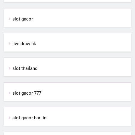
slot gacor
live draw hk
slot thailand
slot gacor 777
slot gacor hari ini