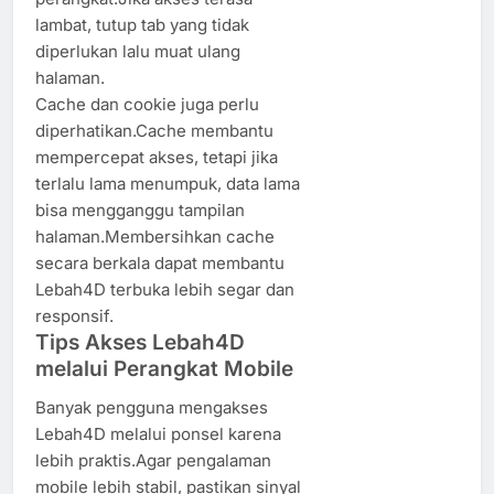
lambat, tutup tab yang tidak
diperlukan lalu muat ulang
halaman.
Cache dan cookie juga perlu
diperhatikan.Cache membantu
mempercepat akses, tetapi jika
terlalu lama menumpuk, data lama
bisa mengganggu tampilan
halaman.Membersihkan cache
secara berkala dapat membantu
Lebah4D terbuka lebih segar dan
responsif.
Tips Akses Lebah4D
melalui Perangkat Mobile
Banyak pengguna mengakses
Lebah4D melalui ponsel karena
lebih praktis.Agar pengalaman
mobile lebih stabil, pastikan sinyal