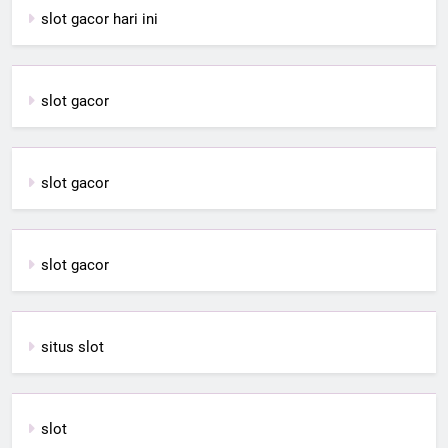
slot gacor hari ini
slot gacor
slot gacor
slot gacor
situs slot
slot