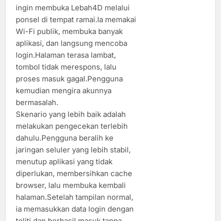
ingin membuka Lebah4D melalui
ponsel di tempat ramai.Ia memakai
Wi-Fi publik, membuka banyak
aplikasi, dan langsung mencoba
login.Halaman terasa lambat,
tombol tidak merespons, lalu
proses masuk gagal.Pengguna
kemudian mengira akunnya
bermasalah.
Skenario yang lebih baik adalah
melakukan pengecekan terlebih
dahulu.Pengguna beralih ke
jaringan seluler yang lebih stabil,
menutup aplikasi yang tidak
diperlukan, membersihkan cache
browser, lalu membuka kembali
halaman.Setelah tampilan normal,
ia memasukkan data login dengan
teliti dan berhasil masuk tanpa