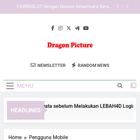
Skip
Terarah
LEBAH4D dengan Desain Antarmuka Bersih dan
to
Modern untuk Pengalaman Digital yang Nyaman
content
KAYA787 dengan Desain Antarmuka yang Bersih
dan Modern
Cara Memeriksa Data sebelum Melakukan
LEBAH4D Login dengan Aman dan Teliti
EDWINSLOT dengan Desain Antarmuka Bersih
dan Modern untuk Pengalaman yang Lebih
Dragon Picture
Terarah
Dapatkan Gambar Berkualitas Tinggi
LEBAH4D dengan Desain Antarmuka Bersih dan
NEWSLETTER
RANDOM NEWS
Modern untuk Pengalaman Digital yang Nyaman
Untuk Berbagai Kebutuhan Di Dragon
KAYA787 dengan Desain Antarmuka yang Bersih
Picture. Koleksi Visual Yang Menarik.
dan Modern
MENU
ra Memeriksa Data sebelum Melakukan LEBAH4D Login denga
HEADLINES
eeks Ago
Home
Pengguna Mobile