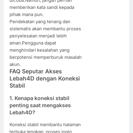
dicoba.Namun, jangan pernah
memberikan kata sandi kepada
pihak mana pun.
Pendekatan yang tenang dan
sistematis akan membantu proses
penyelesaian menjadi lebih
aman.Pengguna dapat
menghindari kesalahan yang
berpotensi memperburuk masalah
akun.
FAQ Seputar Akses
Lebah4D dengan Koneksi
Stabil
1. Kenapa koneksi stabil
penting saat mengakses
Lebah4D?
Koneksi stabil membantu halaman
terbuka lengkap, proses login