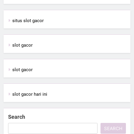
situs slot gacor
slot gacor
slot gacor
slot gacor hari ini
Search
SEARCH