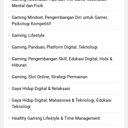
Mental dan Fisik
Gaming Mindset, Pengembangan Diri untuk Gamer,
Psikologi Kompetitif
Gaming, Lifestyle
Gaming, Panduan, Platform Digital, Teknologi
Gaming, Pengembangan Skill, Edukasi Digital, Hobi &
Hiburan
Gaming, Slot Online, Strategi Permainan
Gaya Hidup Digital & Relaksasi
Gaya Hidup Digital, Mahasiswa & Teknologi, Edukasi
Teknologi
Healthy Gaming Lifestyle & Time Management