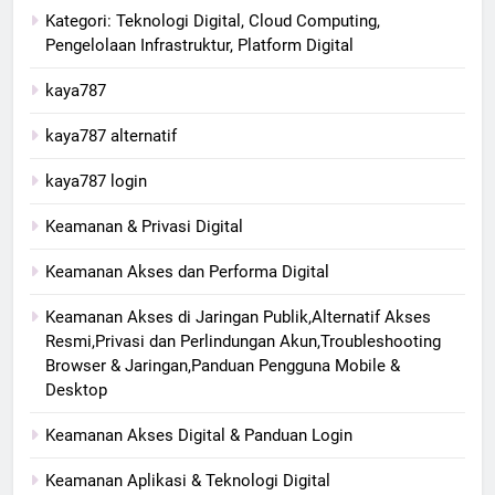
Kategori: Teknologi Digital, Cloud Computing,
Pengelolaan Infrastruktur, Platform Digital
kaya787
kaya787 alternatif
kaya787 login
Keamanan & Privasi Digital
Keamanan Akses dan Performa Digital
Keamanan Akses di Jaringan Publik,Alternatif Akses
Resmi,Privasi dan Perlindungan Akun,Troubleshooting
Browser & Jaringan,Panduan Pengguna Mobile &
Desktop
Keamanan Akses Digital & Panduan Login
Keamanan Aplikasi & Teknologi Digital