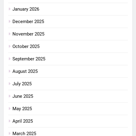
January 2026
December 2025
November 2025
October 2025
September 2025
August 2025
July 2025
June 2025
May 2025
April 2025
March 2025