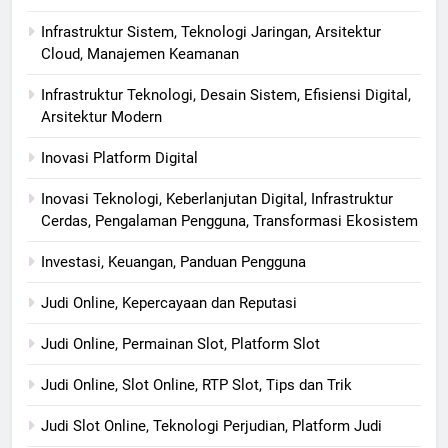
Infrastruktur Sistem, Teknologi Jaringan, Arsitektur
Cloud, Manajemen Keamanan
Infrastruktur Teknologi, Desain Sistem, Efisiensi Digital,
Arsitektur Modern
Inovasi Platform Digital
Inovasi Teknologi, Keberlanjutan Digital, Infrastruktur
Cerdas, Pengalaman Pengguna, Transformasi Ekosistem
Investasi, Keuangan, Panduan Pengguna
Judi Online, Kepercayaan dan Reputasi
Judi Online, Permainan Slot, Platform Slot
Judi Online, Slot Online, RTP Slot, Tips dan Trik
Judi Slot Online, Teknologi Perjudian, Platform Judi