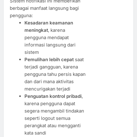
Sistem notifikasi ini memberikan
berbagai manfaat langsung bagi
pengguna:
Kesadaran keamanan
meningkat
, karena
pengguna mendapat
informasi langsung dari
sistem
Pemulihan lebih cepat
saat
terjadi gangguan, karena
pengguna tahu persis kapan
dan dari mana aktivitas
mencurigakan terjadi
Penguatan kontrol pribadi
,
karena pengguna dapat
segera mengambil tindakan
seperti logout semua
perangkat atau mengganti
kata sandi