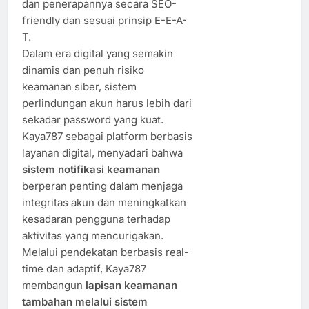
dan penerapannya secara SEO-
friendly dan sesuai prinsip E-E-A-
T.
Dalam era digital yang semakin
dinamis dan penuh risiko
keamanan siber, sistem
perlindungan akun harus lebih dari
sekadar password yang kuat.
Kaya787 sebagai platform berbasis
layanan digital, menyadari bahwa
sistem notifikasi keamanan
berperan penting dalam menjaga
integritas akun dan meningkatkan
kesadaran pengguna terhadap
aktivitas yang mencurigakan.
Melalui pendekatan berbasis real-
time dan adaptif, Kaya787
membangun
lapisan keamanan
tambahan melalui sistem