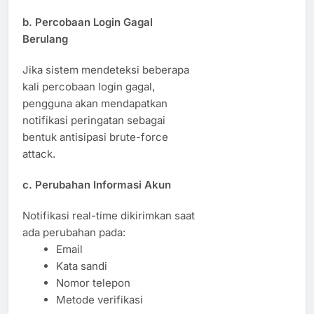
b.
Percobaan Login Gagal
Berulang
Jika sistem mendeteksi beberapa
kali percobaan login gagal,
pengguna akan mendapatkan
notifikasi peringatan sebagai
bentuk antisipasi brute-force
attack.
c.
Perubahan Informasi Akun
Notifikasi real-time dikirimkan saat
ada perubahan pada:
Email
Kata sandi
Nomor telepon
Metode verifikasi