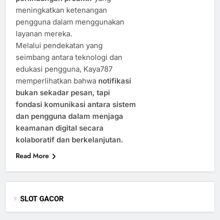
meningkatkan ketenangan
pengguna dalam menggunakan
layanan mereka.
Melalui pendekatan yang
seimbang antara teknologi dan
edukasi pengguna, Kaya787
memperlihatkan bahwa
notifikasi
bukan sekadar pesan, tapi
fondasi komunikasi antara sistem
dan pengguna dalam menjaga
keamanan digital secara
kolaboratif dan berkelanjutan.
Read More
SLOT GACOR