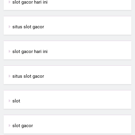
slot gacor hari ini
situs slot gacor
slot gacor hari ini
situs slot gacor
slot
slot gacor