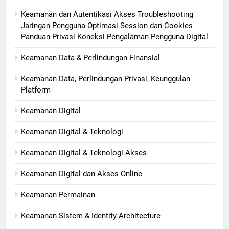
Keamanan dan Autentikasi Akses Troubleshooting
Jaringan Pengguna Optimasi Session dan Cookies
Panduan Privasi Koneksi Pengalaman Pengguna Digital
Keamanan Data & Perlindungan Finansial
Keamanan Data, Perlindungan Privasi, Keunggulan
Platform
Keamanan Digital
Keamanan Digital & Teknologi
Keamanan Digital & Teknologi Akses
Keamanan Digital dan Akses Online
Keamanan Permainan
Keamanan Sistem & Identity Architecture