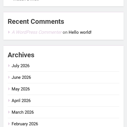
Recent Comments
A WordPress Commenter
on
Hello world!
Archives
July 2026
June 2026
May 2026
April 2026
March 2026
February 2026