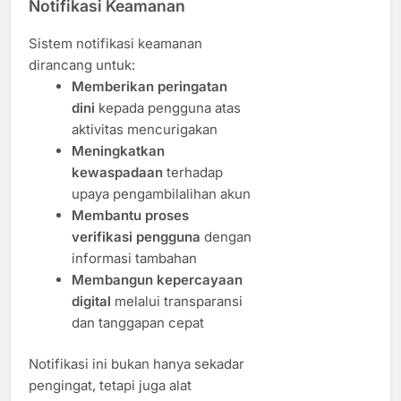
Notifikasi Keamanan
Sistem notifikasi keamanan
dirancang untuk:
Memberikan peringatan
dini
kepada pengguna atas
aktivitas mencurigakan
Meningkatkan
kewaspadaan
terhadap
upaya pengambilalihan akun
Membantu proses
verifikasi pengguna
dengan
informasi tambahan
Membangun kepercayaan
digital
melalui transparansi
dan tanggapan cepat
Notifikasi ini bukan hanya sekadar
pengingat, tetapi juga alat