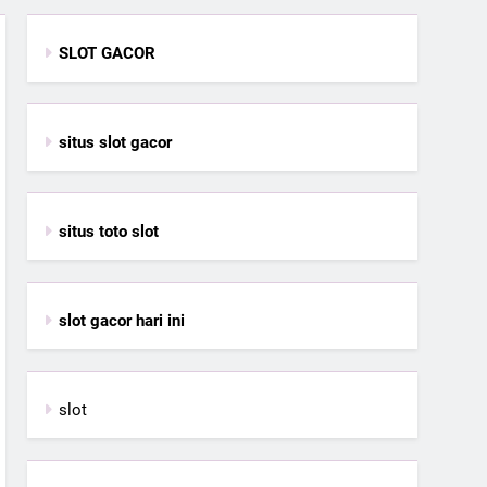
SLOT GACOR
situs slot gacor
situs toto slot
slot gacor hari ini
slot