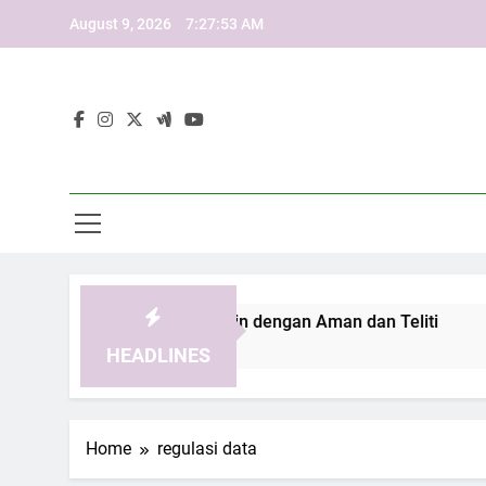
Skip
August 9, 2026
7:27:54 AM
to
content
Dra
Dapatkan G
kan LEBAH4D Login dengan Aman dan Teliti
EDWINSLOT 
3 Weeks Ago
HEADLINES
Home
regulasi data