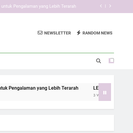
untuk Pengalaman yang Lebih Terarah
ntuk Pengalaman Digital yang Nyaman
in Antarmuka yang Bersih dan Modern
NEWSLETTER
RANDOM NEWS
EBAH4D Login dengan Aman dan Teliti
Picture. Koleksi Visual Yang Menarik.
untuk Pengalaman yang Lebih Terarah
ntuk Pengalaman Digital yang Nyaman
in Antarmuka yang Bersih dan Modern
man yang Lebih Terarah
LEBAH4D dengan Desain Antar
3 Weeks Ago