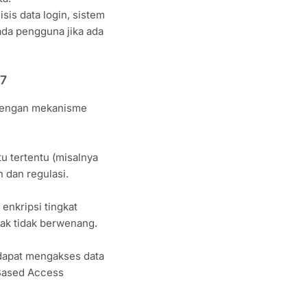
sis data login, sistem
ada pengguna jika ada
87
 dengan mekanisme
u tertentu (misalnya
 dan regulasi.
nkripsi tingkat
hak tidak berwenang.
dapat mengakses data
-Based Access