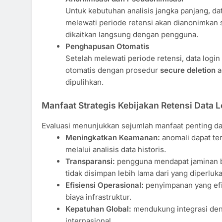
Untuk kebutuhan analisis jangka panjang, da
melewati periode retensi akan dianonimkan s
dikaitkan langsung dengan pengguna.
Penghapusan Otomatis
Setelah melewati periode retensi, data login
otomatis dengan prosedur
secure deletion
a
dipulihkan.
Manfaat Strategis Kebijakan Retensi Data 
Evaluasi menunjukkan sejumlah manfaat penting dari
Meningkatkan Keamanan:
anomali dapat ter
melalui analisis data historis.
Transparansi:
pengguna mendapat jaminan 
tidak disimpan lebih lama dari yang diperluka
Efisiensi Operasional:
penyimpanan yang ef
biaya infrastruktur.
Kepatuhan Global:
mendukung integrasi den
internasional.