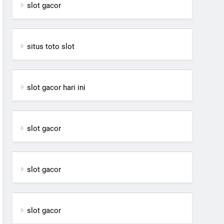
slot gacor
situs toto slot
slot gacor hari ini
slot gacor
slot gacor
slot gacor