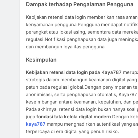
Dampak terhadap Pengalaman Pengguna
Kebijakan retensi data login memberikan rasa am
kenyamanan pengguna.Pengguna mendapat notifikasi
perangkat atau lokasi asing, sementara data mereka
regulasi.Notifikasi penghapusan data juga meningk
dan membangun loyalitas pengguna.
Kesimpulan
Kebijakan retensi data login pada Kaya787
merupa
strategis dalam membangun keamanan digital yang
patuh pada regulasi global.Dengan penyimpanan ter
anonimisasi, serta penghapusan otomatis, Kaya787
keseimbangan antara keamanan, kepatuhan, dan p
Pada akhirnya, retensi data login bukan hanya soal
juga
fondasi tata kelola digital modern
.Dengan kebi
kaya787
mampu menghadirkan autentikasi yang ama
terpercaya di era digital yang penuh risiko.