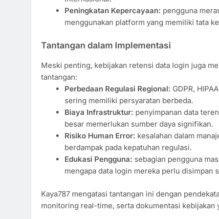
Peningkatan Kepercayaan:
pengguna meras
menggunakan platform yang memiliki tata kelo
Tantangan dalam Implementasi
Meski penting, kebijakan retensi data login juga 
tantangan:
Perbedaan Regulasi Regional:
GDPR, HIPAA, 
sering memiliki persyaratan berbeda.
Biaya Infrastruktur:
penyimpanan data terenk
besar memerlukan sumber daya signifikan.
Risiko Human Error:
kesalahan dalam manaj
berdampak pada kepatuhan regulasi.
Edukasi Pengguna:
sebagian pengguna mas
mengapa data login mereka perlu disimpan 
Kaya787 mengatasi tantangan ini dengan pendekata
monitoring real-time, serta dokumentasi kebijakan 