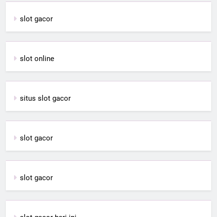
slot gacor
slot online
situs slot gacor
slot gacor
slot gacor