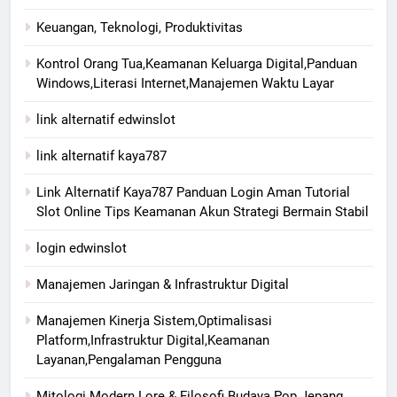
Keuangan, Teknologi, Produktivitas
Kontrol Orang Tua,Keamanan Keluarga Digital,Panduan
Windows,Literasi Internet,Manajemen Waktu Layar
link alternatif edwinslot
link alternatif kaya787
Link Alternatif Kaya787 Panduan Login Aman Tutorial
Slot Online Tips Keamanan Akun Strategi Bermain Stabil
login edwinslot
Manajemen Jaringan & Infrastruktur Digital
Manajemen Kinerja Sistem,Optimalisasi
Platform,Infrastruktur Digital,Keamanan
Layanan,Pengalaman Pengguna
Mitologi Modern Lore & Filosofi Budaya Pop Jepang