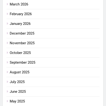
March 2026
February 2026
January 2026
December 2025
November 2025
October 2025
September 2025
August 2025
July 2025
June 2025
May 2025