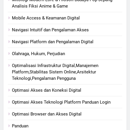
Analisis Fiksi Anime & Game
Mobile Access & Keamanan Digital
Navigasi Intuitif dan Pengalaman Akses
Navigasi Platform dan Pengalaman Digital
Olahraga, Hukum, Perjudian
Optimalisasi Infrastruktur Digital,Manajemen
Platform,Stabilitas Sistem Online,Arsitektur
Teknologi,Pengalaman Pengguna
Optimasi Akses dan Koneksi Digital
Optimasi Akses Teknologi Platform Panduan Login
Optimasi Browser dan Akses Digital
Panduan