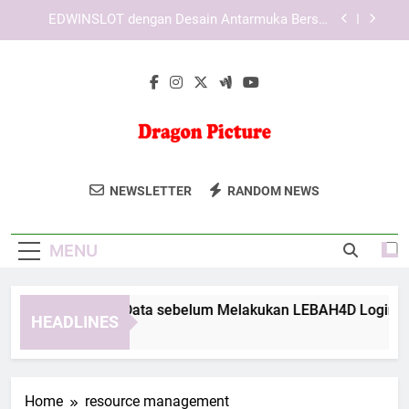
Skip
Terarah
LEBAH4D dengan Desain Antarmuka Bersih dan
to
Modern untuk Pengalaman Digital yang Nyaman
content
KAYA787 dengan Desain Antarmuka yang Bersih
dan Modern
Cara Memeriksa Data sebelum Melakukan
LEBAH4D Login dengan Aman dan Teliti
EDWINSLOT dengan Desain Antarmuka Bersih
dan Modern untuk Pengalaman yang Lebih
Dragon Picture
Terarah
Dapatkan Gambar Berkualitas Tinggi
LEBAH4D dengan Desain Antarmuka Bersih dan
NEWSLETTER
RANDOM NEWS
Modern untuk Pengalaman Digital yang Nyaman
Untuk Berbagai Kebutuhan Di Dragon
KAYA787 dengan Desain Antarmuka yang Bersih
Picture. Koleksi Visual Yang Menarik.
dan Modern
MENU
ra Memeriksa Data sebelum Melakukan LEBAH4D Login denga
HEADLINES
Week Ago
Home
resource management