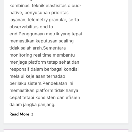
kombinasi teknik elastisitas cloud-
native, penyusunan prioritas
layanan, telemetry granular, serta
observabilitas end to
end.Penggunaan metrik yang tepat
memastikan keputusan scaling
tidak salah arah.Sementara
monitoring real time membantu
menjaga platform tetap sehat dan
responsif dalam berbagai kondisi
melalui kejelasan terhadap
perilaku sistem.Pendekatan ini
memastikan platform tidak hanya
cepat tetapi konsisten dan efisien
dalam jangka panjang.
Read More