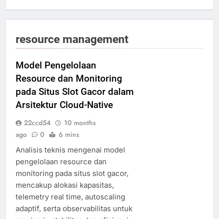
resource management
Model Pengelolaan
Resource dan Monitoring
pada Situs Slot Gacor dalam
Arsitektur Cloud-Native
22ccd54
10 months
ago
0
6 mins
Analisis teknis mengenai model
pengelolaan resource dan
monitoring pada situs slot gacor,
mencakup alokasi kapasitas,
telemetry real time, autoscaling
adaptif, serta observabilitas untuk