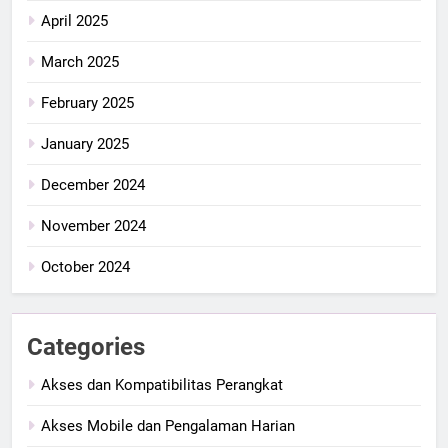
April 2025
March 2025
February 2025
January 2025
December 2024
November 2024
October 2024
Categories
Akses dan Kompatibilitas Perangkat
Akses Mobile dan Pengalaman Harian