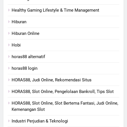
Healthy Gaming Lifestyle & Time Management
Hiburan
Hiburan Online
Hobi
horas88 alternatif
horas88 login
HORAS88, Judi Online, Rekomendasi Situs
HORAS88, Slot Online, Pengelolaan Bankroll, Tips Slot
HORAS88, Slot Online, Slot Bertema Fantasi, Judi Online,
Kemenangan Slot
Industri Perjudian & Teknologi