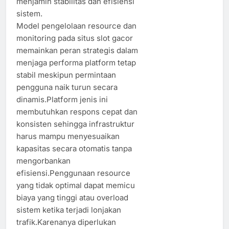
menjamin stabilitas dan efisiensi
sistem.
Model pengelolaan resource dan
monitoring pada situs slot gacor
memainkan peran strategis dalam
menjaga performa platform tetap
stabil meskipun permintaan
pengguna naik turun secara
dinamis.Platform jenis ini
membutuhkan respons cepat dan
konsisten sehingga infrastruktur
harus mampu menyesuaikan
kapasitas secara otomatis tanpa
mengorbankan
efisiensi.Penggunaan resource
yang tidak optimal dapat memicu
biaya yang tinggi atau overload
sistem ketika terjadi lonjakan
trafik.Karenanya diperlukan