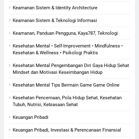
Keamanan Sistem & Identity Architecture
Keamanan Sistem & Teknologi Informasi
Keamanan, Panduan Pengguna, Kaya787, Teknologi
Kesehatan Mental • Self-Improvement • Mindfulness •
Kesehatan & Wellness • Psikologi Praktis
Kesehatan Mental Pengembangan Diri Gaya Hidup Sehat
Mindset dan Motivasi Keseimbangan Hidup
Kesehatan Mental Tips Bermain Game Game Online
Kesehatan Pencernaan, Pola Hidup Sehat, Kesehatan
Tubuh, Nutrisi, Kebiasaan Sehat
Keuangan Pribadi
Keuangan Pribadi, Investasi & Perencanaan Finansial