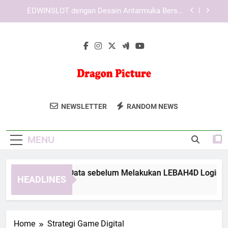
Skip
Terarah
LEBAH4D dengan Desain Antarmuka Bersih dan
to
Modern untuk Pengalaman Digital yang Nyaman
content
KAYA787 dengan Desain Antarmuka yang Bersih
dan Modern
Cara Memeriksa Data sebelum Melakukan
LEBAH4D Login dengan Aman dan Teliti
EDWINSLOT dengan Desain Antarmuka Bersih
dan Modern untuk Pengalaman yang Lebih
Dragon Picture
Terarah
Dapatkan Gambar Berkualitas Tinggi
LEBAH4D dengan Desain Antarmuka Bersih dan
NEWSLETTER
RANDOM NEWS
Modern untuk Pengalaman Digital yang Nyaman
Untuk Berbagai Kebutuhan Di Dragon
KAYA787 dengan Desain Antarmuka yang Bersih
Picture. Koleksi Visual Yang Menarik.
dan Modern
MENU
ra Memeriksa Data sebelum Melakukan LEBAH4D Login denga
HEADLINES
Week Ago
Home
Strategi Game Digital