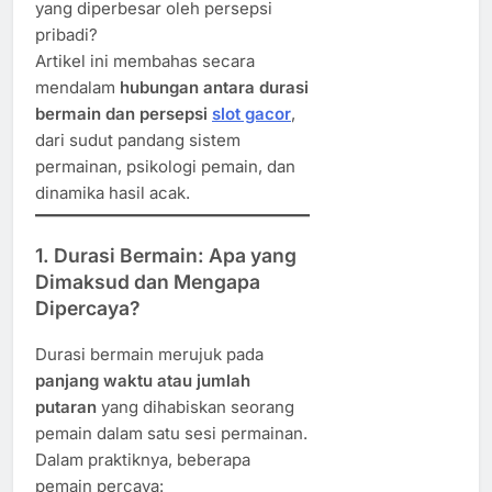
yang diperbesar oleh persepsi
pribadi?
Artikel ini membahas secara
mendalam
hubungan antara durasi
bermain dan persepsi
slot gacor
,
dari sudut pandang sistem
permainan, psikologi pemain, dan
dinamika hasil acak.
1. Durasi Bermain: Apa yang
Dimaksud dan Mengapa
Dipercaya?
Durasi bermain merujuk pada
panjang waktu atau jumlah
putaran
yang dihabiskan seorang
pemain dalam satu sesi permainan.
Dalam praktiknya, beberapa
pemain percaya: