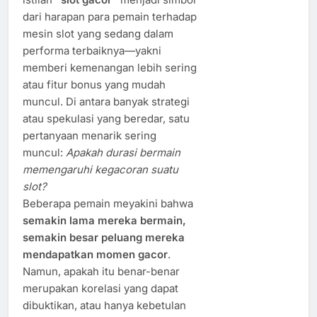
dari harapan para pemain terhadap
mesin slot yang sedang dalam
performa terbaiknya—yakni
memberi kemenangan lebih sering
atau fitur bonus yang mudah
muncul. Di antara banyak strategi
atau spekulasi yang beredar, satu
pertanyaan menarik sering
muncul:
Apakah durasi bermain
memengaruhi kegacoran suatu
slot?
Beberapa pemain meyakini bahwa
semakin lama mereka bermain,
semakin besar peluang mereka
mendapatkan momen gacor
.
Namun, apakah itu benar-benar
merupakan korelasi yang dapat
dibuktikan, atau hanya kebetulan