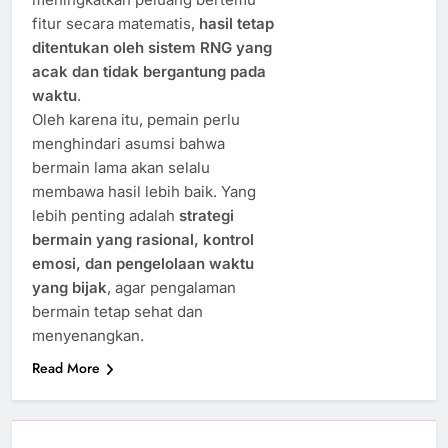
fitur secara matematis,
hasil tetap
ditentukan oleh sistem RNG yang
acak dan tidak bergantung pada
waktu
.
Oleh karena itu, pemain perlu
menghindari asumsi bahwa
bermain lama akan selalu
membawa hasil lebih baik. Yang
lebih penting adalah
strategi
bermain yang rasional, kontrol
emosi, dan pengelolaan waktu
yang bijak
, agar pengalaman
bermain tetap sehat dan
menyenangkan.
Read More