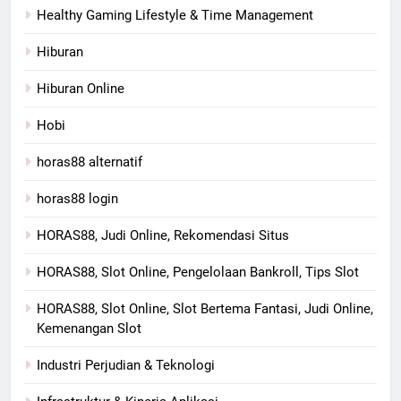
Healthy Gaming Lifestyle & Time Management
Hiburan
Hiburan Online
Hobi
horas88 alternatif
horas88 login
HORAS88, Judi Online, Rekomendasi Situs
HORAS88, Slot Online, Pengelolaan Bankroll, Tips Slot
HORAS88, Slot Online, Slot Bertema Fantasi, Judi Online,
Kemenangan Slot
Industri Perjudian & Teknologi