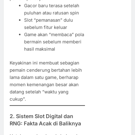
Gacor baru terasa setelah
puluhan atau ratusan spin
Slot “pemanasan” dulu
sebelum fitur keluar
Game akan “membaca” pola
bermain sebelum memberi
hasil maksimal
Keyakinan ini membuat sebagian
pemain cenderung bertahan lebih
lama dalam satu game, berharap
momen kemenangan besar akan
datang setelah “waktu yang
cukup”.
2. Sistem Slot Digital dan
RNG: Fakta Acak di Baliknya