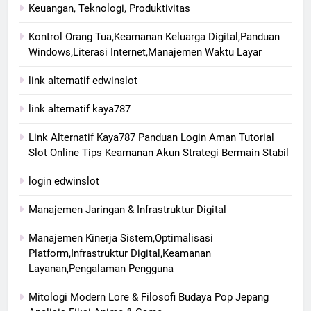
Keuangan, Teknologi, Produktivitas
Kontrol Orang Tua,Keamanan Keluarga Digital,Panduan
Windows,Literasi Internet,Manajemen Waktu Layar
link alternatif edwinslot
link alternatif kaya787
Link Alternatif Kaya787 Panduan Login Aman Tutorial
Slot Online Tips Keamanan Akun Strategi Bermain Stabil
login edwinslot
Manajemen Jaringan & Infrastruktur Digital
Manajemen Kinerja Sistem,Optimalisasi
Platform,Infrastruktur Digital,Keamanan
Layanan,Pengalaman Pengguna
Mitologi Modern Lore & Filosofi Budaya Pop Jepang