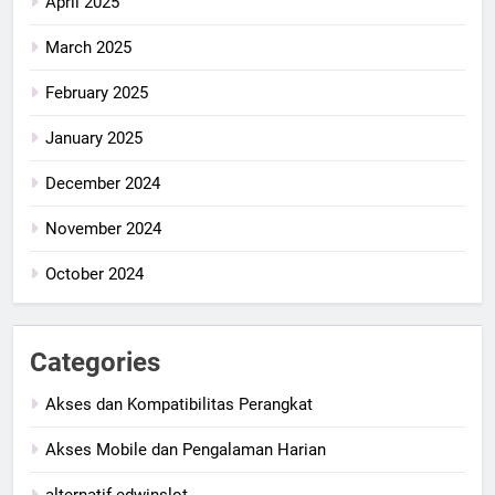
April 2025
March 2025
February 2025
January 2025
December 2024
November 2024
October 2024
Categories
Akses dan Kompatibilitas Perangkat
Akses Mobile dan Pengalaman Harian