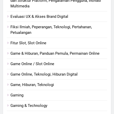
dan Struktur Platform, Pengalaman Pengguna, Inovasi
Multimedia
Evaluasi UX & Akses Brand Digital
Fiksi Ilmiah, Peperangan, Teknologi, Pertahanan,
Petualangan
Fitur Slot, Slot Online
Game & Hiburan, Panduan Pemula, Permainan Online
Game Online / Slot Online
Game Online, Teknologi, Hiburan Digital
Game, Hiburan, Teknologi
Gaming
Gaming & Technology