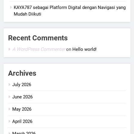
KAYA787 sebagai Platform Digital dengan Navigasi yang
Mudah Diikuti
Recent Comments
A WordPress Commenter
on
Hello world!
Archives
July 2026
June 2026
May 2026
April 2026
March 2026