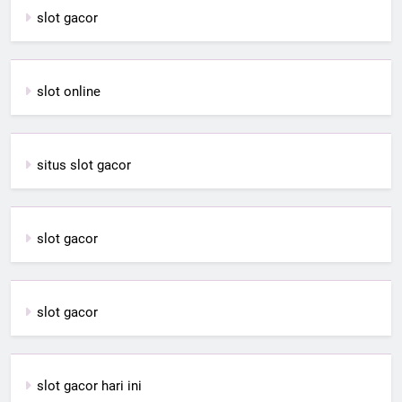
slot gacor
slot online
situs slot gacor
slot gacor
slot gacor
slot gacor hari ini