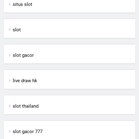
situs slot
slot
slot gacor
live draw hk
slot thailand
slot gacor 777