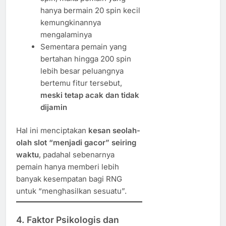
hanya bermain 20 spin kecil
kemungkinannya
mengalaminya
Sementara pemain yang
bertahan hingga 200 spin
lebih besar peluangnya
bertemu fitur tersebut,
meski tetap acak dan tidak
dijamin
Hal ini menciptakan
kesan seolah-
olah slot “menjadi gacor” seiring
waktu
, padahal sebenarnya
pemain hanya memberi lebih
banyak kesempatan bagi RNG
untuk “menghasilkan sesuatu”.
4. Faktor Psikologis dan