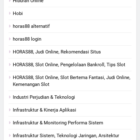
Hiburan Online
Hobi
horas88 alternatif
horas88 login
HORAS88, Judi Online, Rekomendasi Situs
HORAS88, Slot Online, Pengelolaan Bankroll, Tips Slot
HORAS88, Slot Online, Slot Bertema Fantasi, Judi Online,
Kemenangan Slot
Industri Perjudian & Teknologi
Infrastruktur & Kinerja Aplikasi
Infrastruktur & Monitoring Performa Sistem
Infrastruktur Sistem, Teknologi Jaringan, Arsitektur