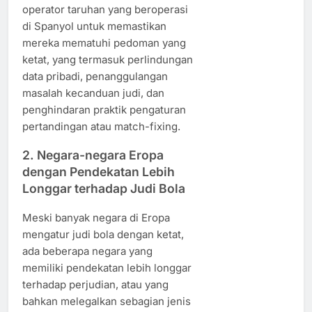
operator taruhan yang beroperasi
di Spanyol untuk memastikan
mereka mematuhi pedoman yang
ketat, yang termasuk perlindungan
data pribadi, penanggulangan
masalah kecanduan judi, dan
penghindaran praktik pengaturan
pertandingan atau match-fixing.
2.
Negara-negara Eropa
dengan Pendekatan Lebih
Longgar terhadap Judi Bola
Meski banyak negara di Eropa
mengatur judi bola dengan ketat,
ada beberapa negara yang
memiliki pendekatan lebih longgar
terhadap perjudian, atau yang
bahkan melegalkan sebagian jenis