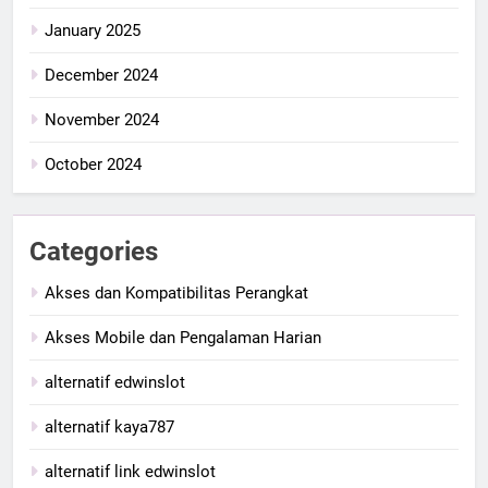
January 2025
December 2024
November 2024
October 2024
Categories
Akses dan Kompatibilitas Perangkat
Akses Mobile dan Pengalaman Harian
alternatif edwinslot
alternatif kaya787
alternatif link edwinslot