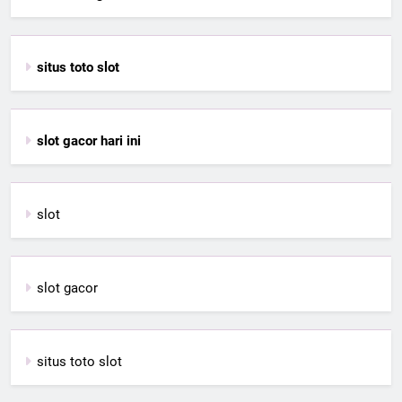
situs toto slot
slot gacor hari ini
slot
slot gacor
situs toto slot