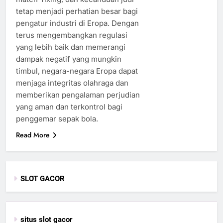
tetap menjadi perhatian besar bagi
pengatur industri di Eropa. Dengan
terus mengembangkan regulasi
yang lebih baik dan memerangi
dampak negatif yang mungkin
timbul, negara-negara Eropa dapat
menjaga integritas olahraga dan
memberikan pengalaman perjudian
yang aman dan terkontrol bagi
penggemar sepak bola.
Read More
SLOT GACOR
situs slot gacor