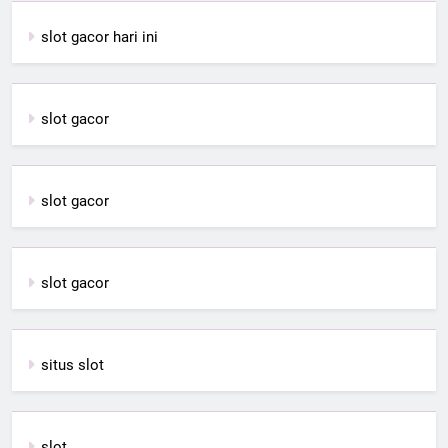
slot gacor hari ini
slot gacor
slot gacor
slot gacor
situs slot
slot