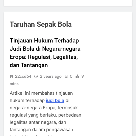
Taruhan Sepak Bola
Tinjauan Hukum Terhadap
Judi Bola di Negara-negara
Eropa: Regulasi, Legalitas,
dan Tantangan
22ccd54
2 years ago
0
9
mins
Artikel ini membahas tinjauan
hukum terhadap
judi bola
di
negara-negara Eropa, termasuk
regulasi yang berlaku, perbedaan
legalitas antar negara, dan
tantangan dalam pengawasan