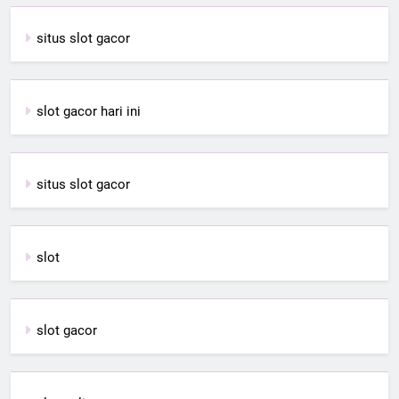
situs slot gacor
slot gacor hari ini
situs slot gacor
slot
slot gacor