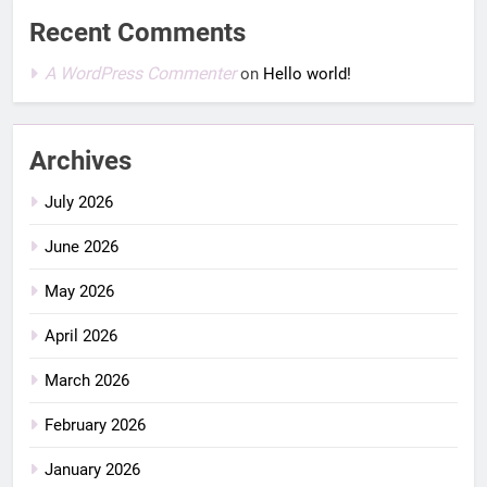
Recent Comments
A WordPress Commenter
on
Hello world!
Archives
July 2026
June 2026
May 2026
April 2026
March 2026
February 2026
January 2026