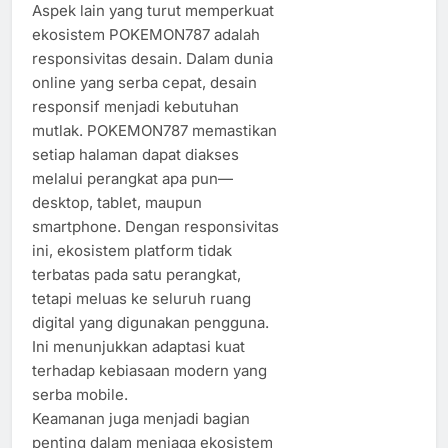
Aspek lain yang turut memperkuat
ekosistem POKEMON787 adalah
responsivitas desain. Dalam dunia
online yang serba cepat, desain
responsif menjadi kebutuhan
mutlak. POKEMON787 memastikan
setiap halaman dapat diakses
melalui perangkat apa pun—
desktop, tablet, maupun
smartphone. Dengan responsivitas
ini, ekosistem platform tidak
terbatas pada satu perangkat,
tetapi meluas ke seluruh ruang
digital yang digunakan pengguna.
Ini menunjukkan adaptasi kuat
terhadap kebiasaan modern yang
serba mobile.
Keamanan juga menjadi bagian
penting dalam menjaga ekosistem