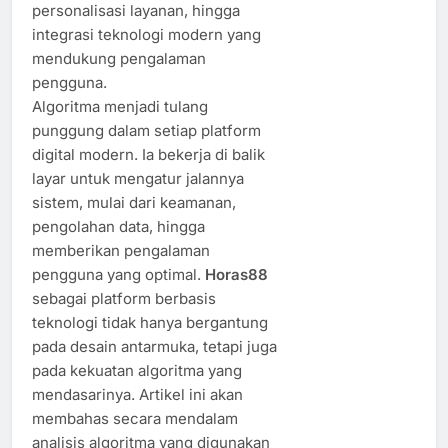
personalisasi layanan, hingga
integrasi teknologi modern yang
mendukung pengalaman
pengguna.
Algoritma menjadi tulang
punggung dalam setiap platform
digital modern. Ia bekerja di balik
layar untuk mengatur jalannya
sistem, mulai dari keamanan,
pengolahan data, hingga
memberikan pengalaman
pengguna yang optimal.
Horas88
sebagai platform berbasis
teknologi tidak hanya bergantung
pada desain antarmuka, tetapi juga
pada kekuatan algoritma yang
mendasarinya. Artikel ini akan
membahas secara mendalam
analisis algoritma yang digunakan