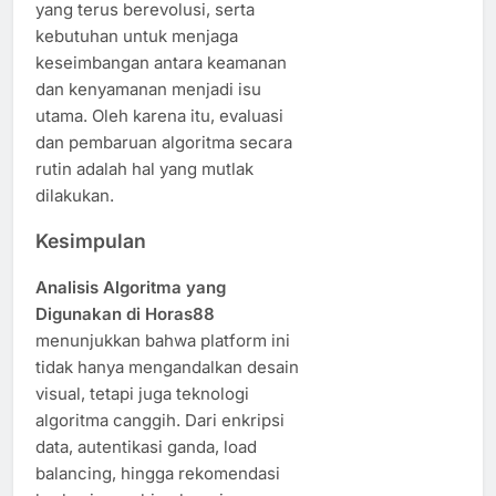
yang terus berevolusi, serta
kebutuhan untuk menjaga
keseimbangan antara keamanan
dan kenyamanan menjadi isu
utama. Oleh karena itu, evaluasi
dan pembaruan algoritma secara
rutin adalah hal yang mutlak
dilakukan.
Kesimpulan
Analisis Algoritma yang
Digunakan di Horas88
menunjukkan bahwa platform ini
tidak hanya mengandalkan desain
visual, tetapi juga teknologi
algoritma canggih. Dari enkripsi
data, autentikasi ganda, load
balancing, hingga rekomendasi