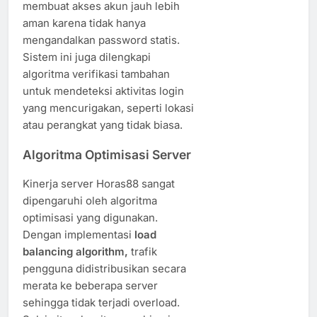
membuat akses akun jauh lebih
aman karena tidak hanya
mengandalkan password statis.
Sistem ini juga dilengkapi
algoritma verifikasi tambahan
untuk mendeteksi aktivitas login
yang mencurigakan, seperti lokasi
atau perangkat yang tidak biasa.
Algoritma Optimisasi Server
Kinerja server Horas88 sangat
dipengaruhi oleh algoritma
optimisasi yang digunakan.
Dengan implementasi
load
balancing algorithm,
trafik
pengguna didistribusikan secara
merata ke beberapa server
sehingga tidak terjadi overload.