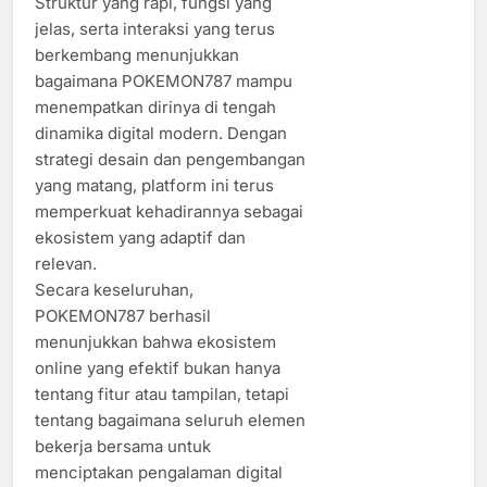
Struktur yang rapi, fungsi yang
jelas, serta interaksi yang terus
berkembang menunjukkan
bagaimana POKEMON787 mampu
menempatkan dirinya di tengah
dinamika digital modern. Dengan
strategi desain dan pengembangan
yang matang, platform ini terus
memperkuat kehadirannya sebagai
ekosistem yang adaptif dan
relevan.
Secara keseluruhan,
POKEMON787 berhasil
menunjukkan bahwa ekosistem
online yang efektif bukan hanya
tentang fitur atau tampilan, tetapi
tentang bagaimana seluruh elemen
bekerja bersama untuk
menciptakan pengalaman digital