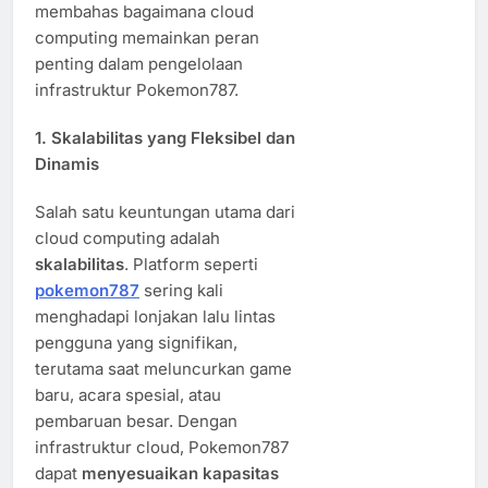
membahas bagaimana cloud
computing memainkan peran
penting dalam pengelolaan
infrastruktur Pokemon787.
1.
Skalabilitas yang Fleksibel dan
Dinamis
Salah satu keuntungan utama dari
cloud computing adalah
skalabilitas
. Platform seperti
pokemon787
sering kali
menghadapi lonjakan lalu lintas
pengguna yang signifikan,
terutama saat meluncurkan game
baru, acara spesial, atau
pembaruan besar. Dengan
infrastruktur cloud, Pokemon787
dapat
menyesuaikan kapasitas