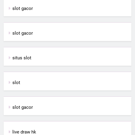
slot gacor
slot gacor
situs slot
slot
slot gacor
live draw hk