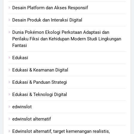
Desain Platform dan Akses Responsif
Desain Produk dan Interaksi Digital
Dunia Pokémon Ekologi Perkotaan Adaptasi dan
Perilaku Fiksi dan Kehidupan Modern Studi Lingkungan
Fantasi
Edukasi
Edukasi & Keamanan Digital
Edukasi & Panduan Strategi
Edukasi & Teknologi Digital
edwinslot
edwinslot alternatif
Edwinslot alternatif, target kemenangan realistis,