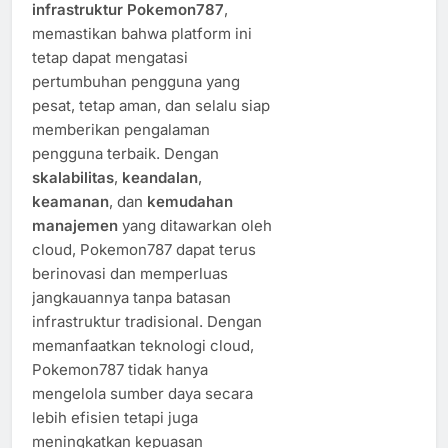
infrastruktur Pokemon787
,
memastikan bahwa platform ini
tetap dapat mengatasi
pertumbuhan pengguna yang
pesat, tetap aman, dan selalu siap
memberikan pengalaman
pengguna terbaik. Dengan
skalabilitas
,
keandalan
,
keamanan
, dan
kemudahan
manajemen
yang ditawarkan oleh
cloud, Pokemon787 dapat terus
berinovasi dan memperluas
jangkauannya tanpa batasan
infrastruktur tradisional. Dengan
memanfaatkan teknologi cloud,
Pokemon787 tidak hanya
mengelola sumber daya secara
lebih efisien tetapi juga
meningkatkan kepuasan