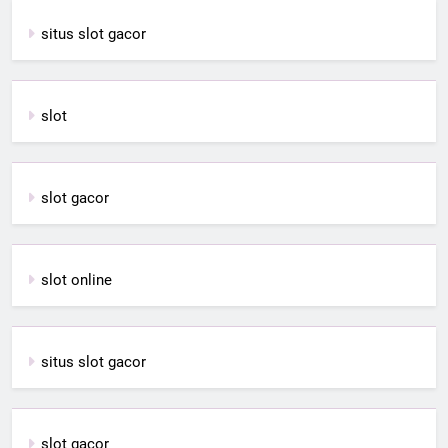
situs slot gacor
slot
slot gacor
slot online
situs slot gacor
slot gacor