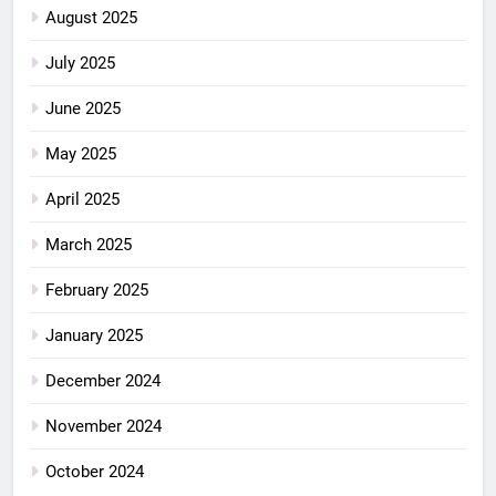
August 2025
July 2025
June 2025
May 2025
April 2025
March 2025
February 2025
January 2025
December 2024
November 2024
October 2024