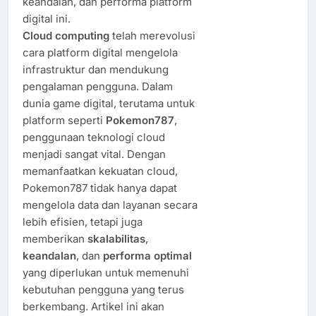
keandalan, dan performa platform
digital ini.
Cloud computing
telah merevolusi
cara platform digital mengelola
infrastruktur dan mendukung
pengalaman pengguna. Dalam
dunia game digital, terutama untuk
platform seperti
Pokemon787
,
penggunaan teknologi cloud
menjadi sangat vital. Dengan
memanfaatkan kekuatan cloud,
Pokemon787 tidak hanya dapat
mengelola data dan layanan secara
lebih efisien, tetapi juga
memberikan
skalabilitas
,
keandalan
, dan
performa optimal
yang diperlukan untuk memenuhi
kebutuhan pengguna yang terus
berkembang. Artikel ini akan