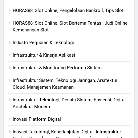
HORAS88, Slot Online, Pengelolaan Bankroll, Tips Slot
HORAS88, Slot Online, Slot Bertema Fantasi, Judi Online,
Kemenangan Slot
Industri Perjudian & Teknologi
Infrastruktur & Kinerja Aplikasi
Infrastruktur & Monitoring Performa Sistem
Infrastruktur Sistem, Teknologi Jaringan, Arsitektur
Cloud, Manajemen Keamanan
Infrastruktur Teknologi, Desain Sistem, Efisiensi Digital,
Arsitektur Modern
Inovasi Platform Digital
Inovasi Teknologi, Keberlanjutan Digital, Infrastruktur