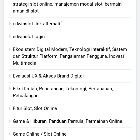
strategi slot online, manajemen modal slot, bermain
aman di slot
edwinslot link alternatif
edwinslot login
Ekosistem Digital Modern, Teknologi Interaktif, Sistem
dan Struktur Platform, Pengalaman Pengguna, Inovasi
Multimedia
Evaluasi UX & Akses Brand Digital
Fiksi Ilmiah, Peperangan, Teknologi, Pertahanan,
Petualangan
Fitur Slot, Slot Online
Game & Hiburan, Panduan Pemula, Permainan Online
Game Online / Slot Online