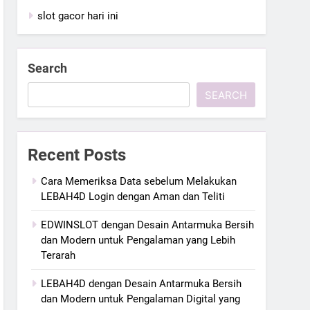
slot gacor hari ini
Search
SEARCH
Recent Posts
Cara Memeriksa Data sebelum Melakukan
LEBAH4D Login dengan Aman dan Teliti
EDWINSLOT dengan Desain Antarmuka Bersih
dan Modern untuk Pengalaman yang Lebih
Terarah
LEBAH4D dengan Desain Antarmuka Bersih
dan Modern untuk Pengalaman Digital yang