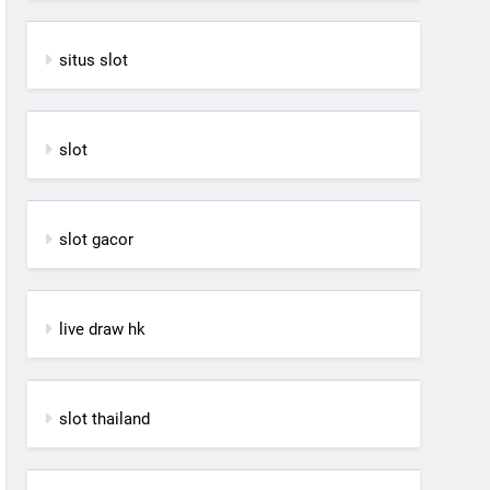
situs slot
slot
slot gacor
live draw hk
slot thailand