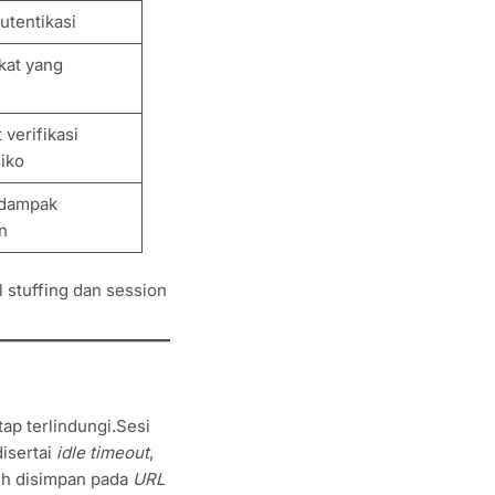
utentikasi
kat yang
 verifikasi
iko
 dampak
n
 stuffing dan session
tap terlindungi.Sesi
disertai
idle timeout
,
leh disimpan pada
URL