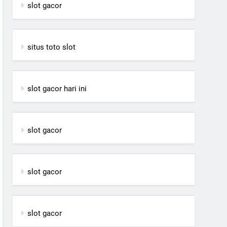
slot gacor
situs toto slot
slot gacor hari ini
slot gacor
slot gacor
slot gacor