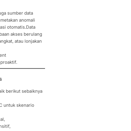
juga sumber data
metakan anomali
asi otomatis.Data
baan akses berulang
angkat, atau lonjakan
ent
roaktif.
s
aik berikut sebaiknya
C untuk skenario
al,
itif,