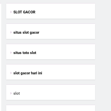
SLOT GACOR
situs slot gacor
situs toto slot
slot gacor hari ini
slot