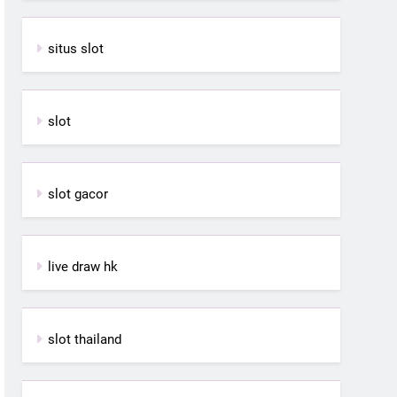
situs slot
slot
slot gacor
live draw hk
slot thailand