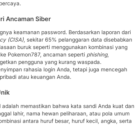
percaya.
ari Ancaman Siber
nya keamanan password. Berdasarkan laporan dari
ncy (CISA)
, sekitar 65% pelanggaran data disebabkan
biasaan buruk seperti menggunakan kombinasi yang
n ke Pokemon787, ancaman seperti
phishing
,
getkan pengguna yang kurang waspada.
nyimpan rahasia login Anda, tetapi juga mencegah
 pribadi atau keuangan Anda.
nik
 adalah memastikan bahwa kata sandi Anda kuat dan
anggal lahir, nama hewan peliharaan, atau pola umum
binasi antara huruf besar, huruf kecil, angka, serta