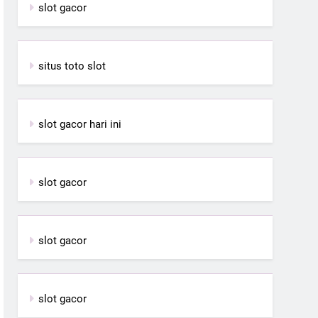
slot gacor
situs toto slot
slot gacor hari ini
slot gacor
slot gacor
slot gacor