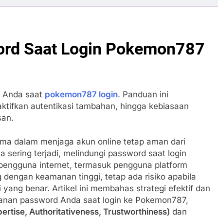
ord Saat Login Pokemon787
d Anda saat
pokemon787 login
. Panduan ini
ifkan autentikasi tambahan, hingga kebiasaan
san.
ma dalam menjaga akun online tetap aman dari
 sering terjadi, melindungi password saat login
 pengguna internet, termasuk pengguna platform
 dengan keamanan tinggi, tetap ada risiko apabila
yang benar. Artikel ini membahas strategi efektif dan
anan password Anda saat login ke Pokemon787,
ertise, Authoritativeness, Trustworthiness)
dan