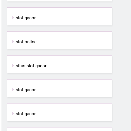
slot gacor
slot online
situs slot gacor
slot gacor
slot gacor