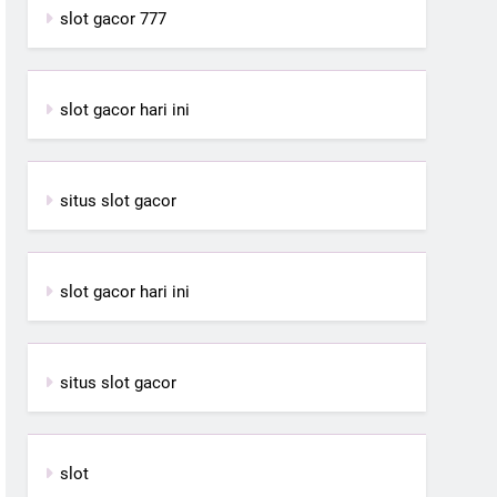
slot gacor 777
slot gacor hari ini
situs slot gacor
slot gacor hari ini
situs slot gacor
slot