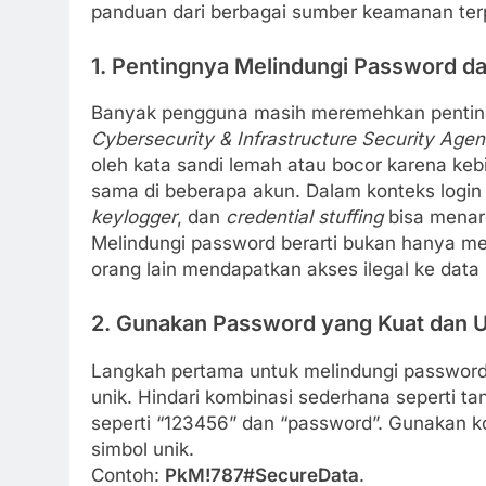
panduan dari berbagai sumber keamanan ter
1. Pentingnya Melindungi Password d
Banyak pengguna masih meremehkan penting
Cybersecurity & Infrastructure Security Age
oleh kata sandi lemah atau bocor karena ke
sama di beberapa akun. Dalam konteks logi
keylogger
, dan
credential stuffing
bisa menar
Melindungi password berarti bukan hanya me
orang lain mendapatkan akses ilegal ke data
2. Gunakan Password yang Kuat dan U
Langkah pertama untuk melindungi password
unik. Hindari kombinasi sederhana seperti t
seperti “123456” dan “password”. Gunakan kom
simbol unik.
Contoh:
PkM!787#SecureData
.