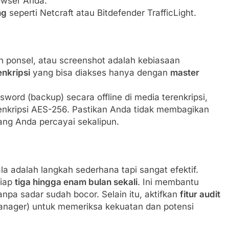
rowser Anda.
ng
seperti Netcraft atau Bitdefender TrafficLight.
n ponsel, atau screenshot adalah kebiasaan
nkripsi
yang bisa diakses hanya dengan
master
ord (backup) secara offline di media terenkripsi,
u enkripsi AES-256. Pastikan Anda tidak membagikan
yang Anda percayai sekalipun.
 adalah langkah sederhana tapi sangat efektif.
tiap
tiga hingga enam bulan sekali
. Ini membantu
npa sadar sudah bocor. Selain itu, aktifkan
fitur audit
anager) untuk memeriksa kekuatan dan potensi