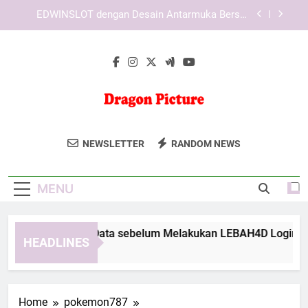
Skip
Terarah
LEBAH4D dengan Desain Antarmuka Bersih dan
to
Modern untuk Pengalaman Digital yang Nyaman
content
KAYA787 dengan Desain Antarmuka yang Bersih
dan Modern
Cara Memeriksa Data sebelum Melakukan
LEBAH4D Login dengan Aman dan Teliti
EDWINSLOT dengan Desain Antarmuka Bersih
dan Modern untuk Pengalaman yang Lebih
Dragon Picture
Terarah
Dapatkan Gambar Berkualitas Tinggi
LEBAH4D dengan Desain Antarmuka Bersih dan
NEWSLETTER
RANDOM NEWS
Modern untuk Pengalaman Digital yang Nyaman
Untuk Berbagai Kebutuhan Di Dragon
KAYA787 dengan Desain Antarmuka yang Bersih
Picture. Koleksi Visual Yang Menarik.
dan Modern
MENU
ra Memeriksa Data sebelum Melakukan LEBAH4D Login denga
HEADLINES
Weeks Ago
Home
pokemon787