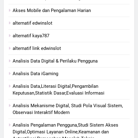
Akses Mobile dan Pengalaman Harian
alternatif edwinslot
alternatif kaya787
alternatif link edwinslot
Analisis Data Digital & Perilaku Pengguna
Analisis Data iGaming
Analisis Data,Literasi Digital,Pengambilan
Keputusan,Statistik Dasar,Evaluasi Informasi
Analisis Mekanisme Digital, Studi Pola Visual Sistem,
Observasi Interaktif Modern
Analisis Pengalaman Pengguna,Studi Sistem Akses
Digital,Optimasi Layanan Online,Keamanan dan