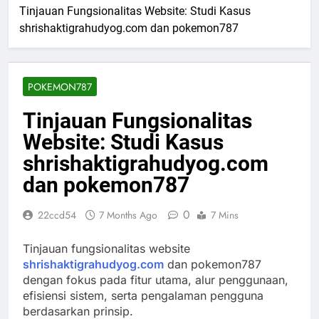
Tinjauan Fungsionalitas Website: Studi Kasus
shrishaktigrahudyog.com dan pokemon787
POKEMON787
Tinjauan Fungsionalitas
Website: Studi Kasus
shrishaktigrahudyog.com
dan pokemon787
0
22ccd54
7 Months Ago
7 Mins
Tinjauan fungsionalitas website
shrishaktigrahudyog.com
dan pokemon787
dengan fokus pada fitur utama, alur penggunaan,
efisiensi sistem, serta pengalaman pengguna
berdasarkan prinsip.