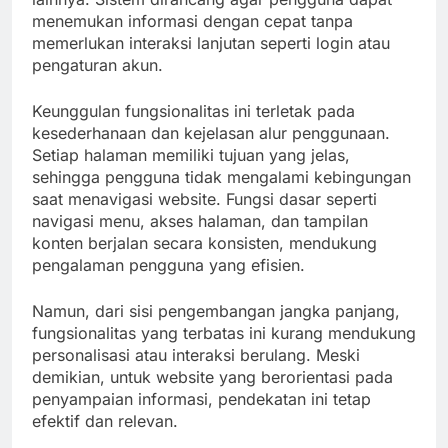
menemukan informasi dengan cepat tanpa
memerlukan interaksi lanjutan seperti login atau
pengaturan akun.
Keunggulan fungsionalitas ini terletak pada
kesederhanaan dan kejelasan alur penggunaan.
Setiap halaman memiliki tujuan yang jelas,
sehingga pengguna tidak mengalami kebingungan
saat menavigasi website. Fungsi dasar seperti
navigasi menu, akses halaman, dan tampilan
konten berjalan secara konsisten, mendukung
pengalaman pengguna yang efisien.
Namun, dari sisi pengembangan jangka panjang,
fungsionalitas yang terbatas ini kurang mendukung
personalisasi atau interaksi berulang. Meski
demikian, untuk website yang berorientasi pada
penyampaian informasi, pendekatan ini tetap
efektif dan relevan.