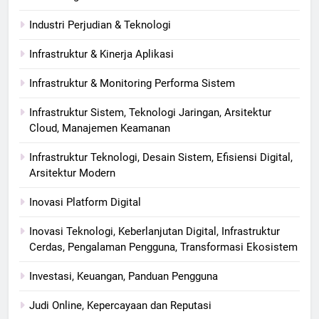
Industri Perjudian & Teknologi
Infrastruktur & Kinerja Aplikasi
Infrastruktur & Monitoring Performa Sistem
Infrastruktur Sistem, Teknologi Jaringan, Arsitektur
Cloud, Manajemen Keamanan
Infrastruktur Teknologi, Desain Sistem, Efisiensi Digital,
Arsitektur Modern
Inovasi Platform Digital
Inovasi Teknologi, Keberlanjutan Digital, Infrastruktur
Cerdas, Pengalaman Pengguna, Transformasi Ekosistem
Investasi, Keuangan, Panduan Pengguna
Judi Online, Kepercayaan dan Reputasi