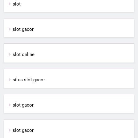
slot
slot gacor
slot online
situs slot gacor
slot gacor
slot gacor