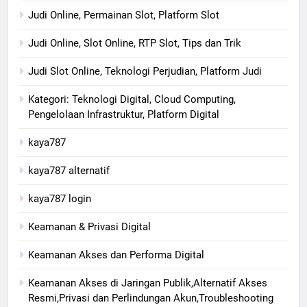
Judi Online, Permainan Slot, Platform Slot
Judi Online, Slot Online, RTP Slot, Tips dan Trik
Judi Slot Online, Teknologi Perjudian, Platform Judi
Kategori: Teknologi Digital, Cloud Computing,
Pengelolaan Infrastruktur, Platform Digital
kaya787
kaya787 alternatif
kaya787 login
Keamanan & Privasi Digital
Keamanan Akses dan Performa Digital
Keamanan Akses di Jaringan Publik,Alternatif Akses
Resmi,Privasi dan Perlindungan Akun,Troubleshooting