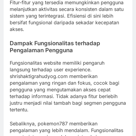
Fitur-fitur yang tersedia memungkinkan pengguna
melanjutkan aktivitas secara konsisten dalam satu
sistem yang terintegrasi. Efisiensi di sini lebih
bersifat fungsional daripada sekadar kecepatan
akses.
Dampak Fungsionalitas terhadap
Pengalaman Pengguna
Fungsionalitas website memiliki pengaruh
langsung terhadap user experience.
shrishaktigrahudyog.com memberikan
pengalaman yang ringan dan fokus, cocok bagi
pengguna yang mengutamakan akses cepat
terhadap informasi. Tidak adanya fitur berlebih
justru menjadi nilai tambah bagi segmen pengguna
tertentu.
Sebaliknya, pokemon787 memberikan
pengalaman yang lebih mendalam. Fungsionalitas