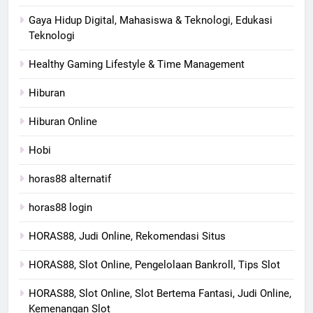
Gaya Hidup Digital, Mahasiswa & Teknologi, Edukasi
Teknologi
Healthy Gaming Lifestyle & Time Management
Hiburan
Hiburan Online
Hobi
horas88 alternatif
horas88 login
HORAS88, Judi Online, Rekomendasi Situs
HORAS88, Slot Online, Pengelolaan Bankroll, Tips Slot
HORAS88, Slot Online, Slot Bertema Fantasi, Judi Online,
Kemenangan Slot