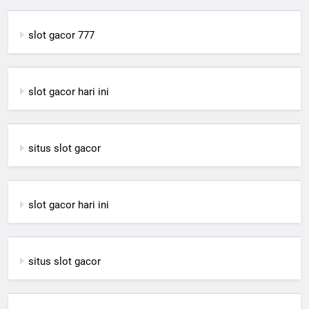
slot gacor 777
slot gacor hari ini
situs slot gacor
slot gacor hari ini
situs slot gacor