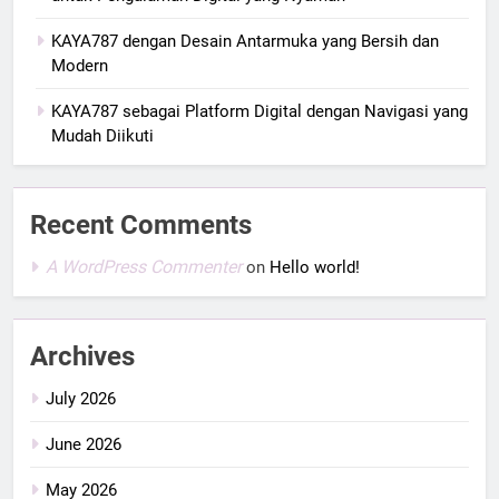
KAYA787 dengan Desain Antarmuka yang Bersih dan
Modern
KAYA787 sebagai Platform Digital dengan Navigasi yang
Mudah Diikuti
Recent Comments
A WordPress Commenter
on
Hello world!
Archives
July 2026
June 2026
May 2026