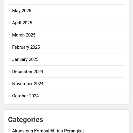
May 2025
April 2025
March 2025
February 2025
January 2025
December 2024
November 2024
October 2024
Categories
Akses dan Kompatibilitas Perangkat