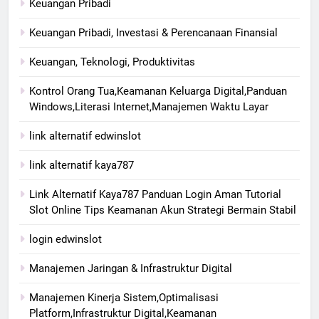
Keuangan Pribadi
Keuangan Pribadi, Investasi & Perencanaan Finansial
Keuangan, Teknologi, Produktivitas
Kontrol Orang Tua,Keamanan Keluarga Digital,Panduan
Windows,Literasi Internet,Manajemen Waktu Layar
link alternatif edwinslot
link alternatif kaya787
Link Alternatif Kaya787 Panduan Login Aman Tutorial
Slot Online Tips Keamanan Akun Strategi Bermain Stabil
login edwinslot
Manajemen Jaringan & Infrastruktur Digital
Manajemen Kinerja Sistem,Optimalisasi
Platform,Infrastruktur Digital,Keamanan