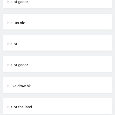
slot gacor
situs slot
slot
slot gacor
live draw hk
slot thailand