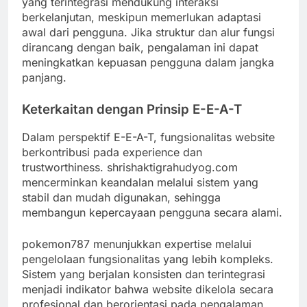
yang terintegrasi mendukung interaksi
berkelanjutan, meskipun memerlukan adaptasi
awal dari pengguna. Jika struktur dan alur fungsi
dirancang dengan baik, pengalaman ini dapat
meningkatkan kepuasan pengguna dalam jangka
panjang.
Keterkaitan dengan Prinsip E-E-A-T
Dalam perspektif E-E-A-T, fungsionalitas website
berkontribusi pada experience dan
trustworthiness. shrishaktigrahudyog.com
mencerminkan keandalan melalui sistem yang
stabil dan mudah digunakan, sehingga
membangun kepercayaan pengguna secara alami.
pokemon787 menunjukkan expertise melalui
pengelolaan fungsionalitas yang lebih kompleks.
Sistem yang berjalan konsisten dan terintegrasi
menjadi indikator bahwa website dikelola secara
profesional dan berorientasi pada pengalaman