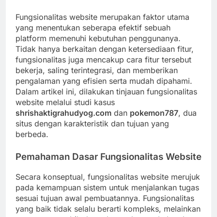
Fungsionalitas website merupakan faktor utama
yang menentukan seberapa efektif sebuah
platform memenuhi kebutuhan penggunanya.
Tidak hanya berkaitan dengan ketersediaan fitur,
fungsionalitas juga mencakup cara fitur tersebut
bekerja, saling terintegrasi, dan memberikan
pengalaman yang efisien serta mudah dipahami.
Dalam artikel ini, dilakukan tinjauan fungsionalitas
website melalui studi kasus
shrishaktigrahudyog.com
dan
pokemon787
, dua
situs dengan karakteristik dan tujuan yang
berbeda.
Pemahaman Dasar Fungsionalitas Website
Secara konseptual, fungsionalitas website merujuk
pada kemampuan sistem untuk menjalankan tugas
sesuai tujuan awal pembuatannya. Fungsionalitas
yang baik tidak selalu berarti kompleks, melainkan