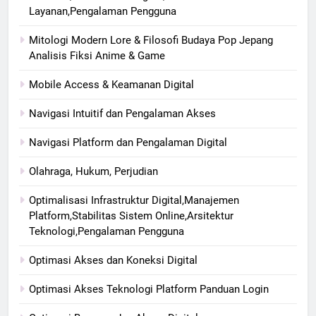
Layanan,Pengalaman Pengguna
Mitologi Modern Lore & Filosofi Budaya Pop Jepang
Analisis Fiksi Anime & Game
Mobile Access & Keamanan Digital
Navigasi Intuitif dan Pengalaman Akses
Navigasi Platform dan Pengalaman Digital
Olahraga, Hukum, Perjudian
Optimalisasi Infrastruktur Digital,Manajemen
Platform,Stabilitas Sistem Online,Arsitektur
Teknologi,Pengalaman Pengguna
Optimasi Akses dan Koneksi Digital
Optimasi Akses Teknologi Platform Panduan Login