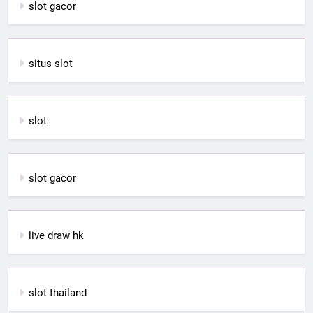
slot gacor
situs slot
slot
slot gacor
live draw hk
slot thailand