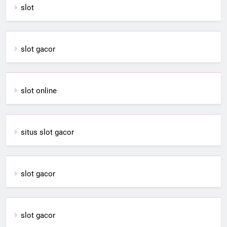
slot
slot gacor
slot online
situs slot gacor
slot gacor
slot gacor