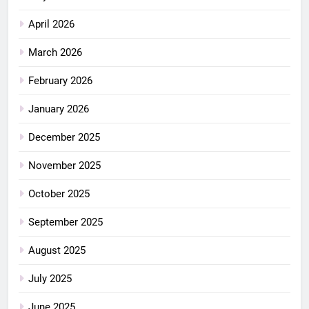
April 2026
March 2026
February 2026
January 2026
December 2025
November 2025
October 2025
September 2025
August 2025
July 2025
June 2025