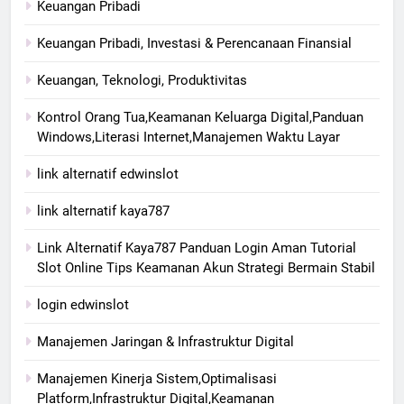
Keuangan Pribadi
Keuangan Pribadi, Investasi & Perencanaan Finansial
Keuangan, Teknologi, Produktivitas
Kontrol Orang Tua,Keamanan Keluarga Digital,Panduan
Windows,Literasi Internet,Manajemen Waktu Layar
link alternatif edwinslot
link alternatif kaya787
Link Alternatif Kaya787 Panduan Login Aman Tutorial
Slot Online Tips Keamanan Akun Strategi Bermain Stabil
login edwinslot
Manajemen Jaringan & Infrastruktur Digital
Manajemen Kinerja Sistem,Optimalisasi
Platform,Infrastruktur Digital,Keamanan