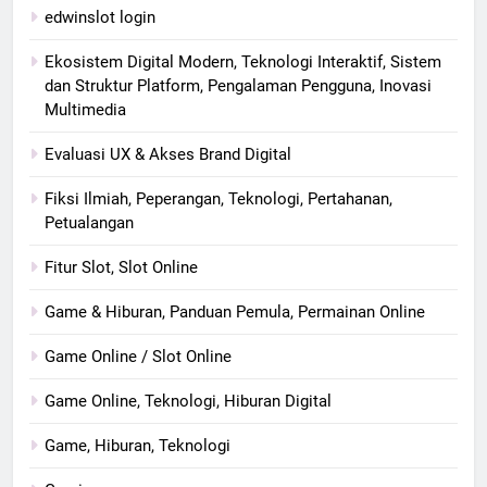
edwinslot login
Ekosistem Digital Modern, Teknologi Interaktif, Sistem
dan Struktur Platform, Pengalaman Pengguna, Inovasi
Multimedia
Evaluasi UX & Akses Brand Digital
Fiksi Ilmiah, Peperangan, Teknologi, Pertahanan,
Petualangan
Fitur Slot, Slot Online
Game & Hiburan, Panduan Pemula, Permainan Online
Game Online / Slot Online
Game Online, Teknologi, Hiburan Digital
Game, Hiburan, Teknologi