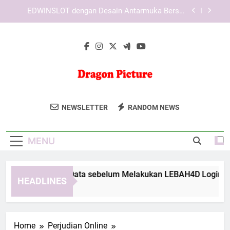
Skip
Terarah
LEBAH4D dengan Desain Antarmuka Bersih dan
to
Modern untuk Pengalaman Digital yang Nyaman
content
KAYA787 dengan Desain Antarmuka yang Bersih
dan Modern
Cara Memeriksa Data sebelum Melakukan
LEBAH4D Login dengan Aman dan Teliti
EDWINSLOT dengan Desain Antarmuka Bersih
dan Modern untuk Pengalaman yang Lebih
Dragon Picture
Terarah
Dapatkan Gambar Berkualitas Tinggi
LEBAH4D dengan Desain Antarmuka Bersih dan
NEWSLETTER
RANDOM NEWS
Modern untuk Pengalaman Digital yang Nyaman
Untuk Berbagai Kebutuhan Di Dragon
KAYA787 dengan Desain Antarmuka yang Bersih
Picture. Koleksi Visual Yang Menarik.
dan Modern
MENU
ra Memeriksa Data sebelum Melakukan LEBAH4D Login denga
HEADLINES
Weeks Ago
Home
Perjudian Online