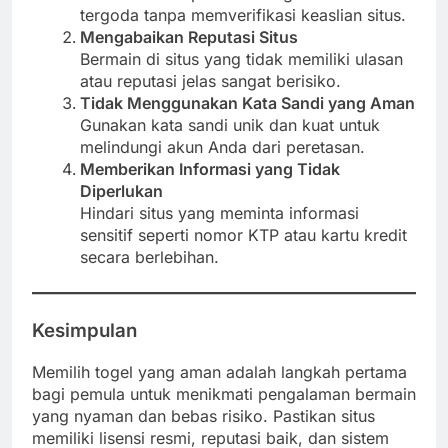
tergoda tanpa memverifikasi keaslian situs.
Mengabaikan Reputasi Situs
Bermain di situs yang tidak memiliki ulasan
atau reputasi jelas sangat berisiko.
Tidak Menggunakan Kata Sandi yang Aman
Gunakan kata sandi unik dan kuat untuk
melindungi akun Anda dari peretasan.
Memberikan Informasi yang Tidak
Diperlukan
Hindari situs yang meminta informasi
sensitif seperti nomor KTP atau kartu kredit
secara berlebihan.
Kesimpulan
Memilih togel yang aman adalah langkah pertama
bagi pemula untuk menikmati pengalaman bermain
yang nyaman dan bebas risiko. Pastikan situs
memiliki lisensi resmi, reputasi baik, dan sistem