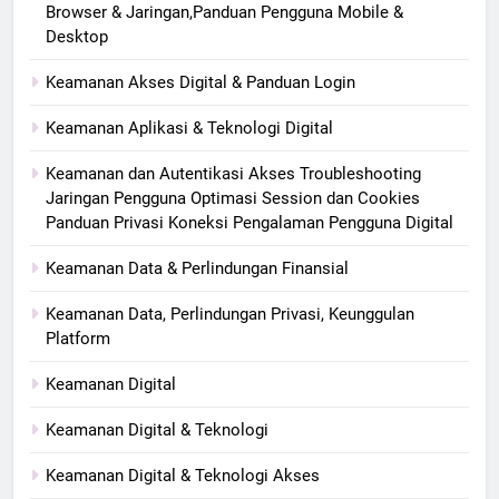
Browser & Jaringan,Panduan Pengguna Mobile &
Desktop
Keamanan Akses Digital & Panduan Login
Keamanan Aplikasi & Teknologi Digital
Keamanan dan Autentikasi Akses Troubleshooting
Jaringan Pengguna Optimasi Session dan Cookies
Panduan Privasi Koneksi Pengalaman Pengguna Digital
Keamanan Data & Perlindungan Finansial
Keamanan Data, Perlindungan Privasi, Keunggulan
Platform
Keamanan Digital
Keamanan Digital & Teknologi
Keamanan Digital & Teknologi Akses