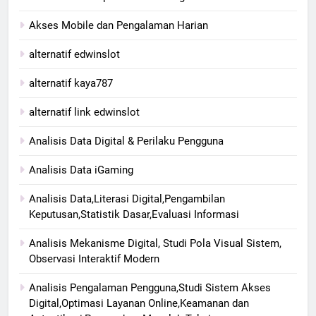
Akses Mobile dan Pengalaman Harian
alternatif edwinslot
alternatif kaya787
alternatif link edwinslot
Analisis Data Digital & Perilaku Pengguna
Analisis Data iGaming
Analisis Data,Literasi Digital,Pengambilan
Keputusan,Statistik Dasar,Evaluasi Informasi
Analisis Mekanisme Digital, Studi Pola Visual Sistem,
Observasi Interaktif Modern
Analisis Pengalaman Pengguna,Studi Sistem Akses
Digital,Optimasi Layanan Online,Keamanan dan