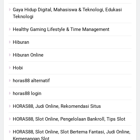
Gaya Hidup Digital, Mahasiswa & Teknologi, Edukasi
Teknologi
Healthy Gaming Lifestyle & Time Management
Hiburan
Hiburan Online
Hobi
horas88 alternatif
horas88 login
HORAS88, Judi Online, Rekomendasi Situs
HORAS88, Slot Online, Pengelolaan Bankroll, Tips Slot
HORAS88, Slot Online, Slot Bertema Fantasi, Judi Online,
Kemenangan Slot