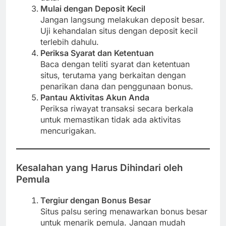
Mulai dengan Deposit Kecil
Jangan langsung melakukan deposit besar.
Uji kehandalan situs dengan deposit kecil
terlebih dahulu.
Periksa Syarat dan Ketentuan
Baca dengan teliti syarat dan ketentuan
situs, terutama yang berkaitan dengan
penarikan dana dan penggunaan bonus.
Pantau Aktivitas Akun Anda
Periksa riwayat transaksi secara berkala
untuk memastikan tidak ada aktivitas
mencurigakan.
Kesalahan yang Harus Dihindari oleh
Pemula
Tergiur dengan Bonus Besar
Situs palsu sering menawarkan bonus besar
untuk menarik pemula. Jangan mudah