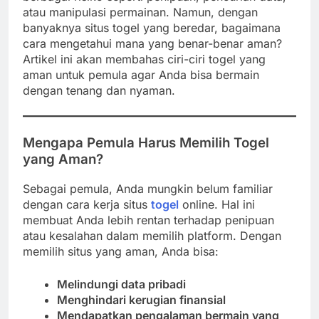
atau manipulasi permainan. Namun, dengan
banyaknya situs togel yang beredar, bagaimana
cara mengetahui mana yang benar-benar aman?
Artikel ini akan membahas ciri-ciri togel yang
aman untuk pemula agar Anda bisa bermain
dengan tenang dan nyaman.
Mengapa Pemula Harus Memilih Togel
yang Aman?
Sebagai pemula, Anda mungkin belum familiar
dengan cara kerja situs
togel
online. Hal ini
membuat Anda lebih rentan terhadap penipuan
atau kesalahan dalam memilih platform. Dengan
memilih situs yang aman, Anda bisa:
Melindungi data pribadi
Menghindari kerugian finansial
Mendapatkan pengalaman bermain yang