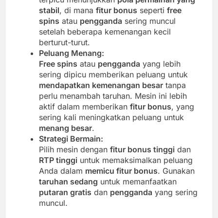
stabil
, di mana
fitur bonus
seperti
free
spins
atau
pengganda
sering muncul
setelah beberapa kemenangan kecil
berturut-turut.
Peluang Menang:
Free spins
atau
pengganda
yang lebih
sering dipicu memberikan peluang untuk
mendapatkan kemenangan besar
tanpa
perlu menambah taruhan. Mesin ini lebih
aktif dalam memberikan
fitur bonus
, yang
sering kali meningkatkan peluang untuk
menang besar
.
Strategi Bermain:
Pilih mesin dengan
fitur bonus tinggi
dan
RTP tinggi
untuk memaksimalkan peluang
Anda dalam
memicu fitur bonus
. Gunakan
taruhan sedang
untuk memanfaatkan
putaran gratis
dan
pengganda
yang sering
muncul.