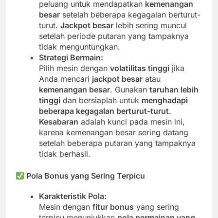
peluang untuk mendapatkan
kemenangan
besar
setelah beberapa kegagalan berturut-
turut.
Jackpot besar
lebih sering muncul
setelah periode putaran yang tampaknya
tidak menguntungkan.
Strategi Bermain:
Pilih mesin dengan
volatilitas tinggi
jika
Anda mencari
jackpot besar
atau
kemenangan besar
. Gunakan
taruhan lebih
tinggi
dan bersiaplah untuk
menghadapi
beberapa kegagalan berturut-turut
.
Kesabaran
adalah kunci pada mesin ini,
karena kemenangan besar sering datang
setelah beberapa putaran yang tampaknya
tidak berhasil.
Pola Bonus yang Sering Terpicu
Karakteristik Pola:
Mesin dengan
fitur bonus
yang sering
terpicu menunjukkan
pola permainan yang