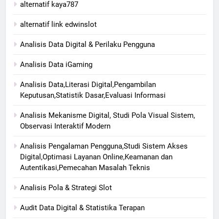
alternatif kaya787
alternatif link edwinslot
Analisis Data Digital & Perilaku Pengguna
Analisis Data iGaming
Analisis Data,Literasi Digital,Pengambilan
Keputusan,Statistik Dasar,Evaluasi Informasi
Analisis Mekanisme Digital, Studi Pola Visual Sistem,
Observasi Interaktif Modern
Analisis Pengalaman Pengguna,Studi Sistem Akses
Digital,Optimasi Layanan Online,Keamanan dan
Autentikasi,Pemecahan Masalah Teknis
Analisis Pola & Strategi Slot
Audit Data Digital & Statistika Terapan