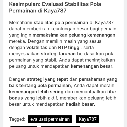
Kesimpulan: Evaluasi Stabilitas Pola
Permainan di Kaya787
Memahami
stabilitas pola permainan
di Kaya787
dapat memberikan keuntungan besar bagi pemain
yang ingin
memaksimalkan peluang kemenangan
mereka. Dengan memilih mesin yang sesuai
dengan
volatilitas
dan
RTP tinggi
, serta
menyesuaikan
strategi taruhan
berdasarkan pola
permainan yang stabil, Anda dapat meningkatkan
peluang untuk mendapatkan
kemenangan besar
.
Dengan
strategi yang tepat
dan
pemahaman yang
baik tentang pola permainan
, Anda dapat meraih
kemenangan lebih sering
dan memanfaatkan
fitur
bonus
yang lebih aktif, memberikan peluang lebih
besar untuk mendapatkan
hadiah besar
.
Tagged:
evaluasi permainan
Kaya787