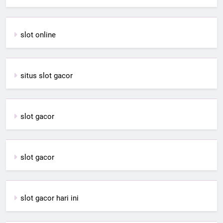
slot online
situs slot gacor
slot gacor
slot gacor
slot gacor hari ini