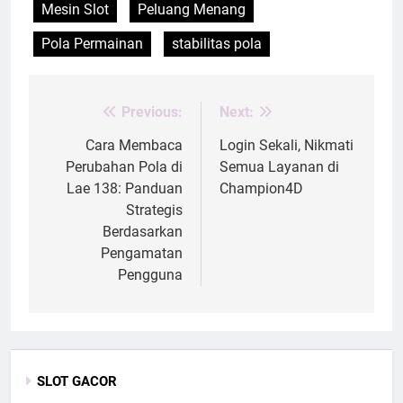
Mesin Slot
Peluang Menang
Pola Permainan
stabilitas pola
Previous:
Next:
Post
navigation
Cara Membaca
Login Sekali, Nikmati
Perubahan Pola di
Semua Layanan di
Lae 138: Panduan
Champion4D
Strategis
Berdasarkan
Pengamatan
Pengguna
SLOT GACOR