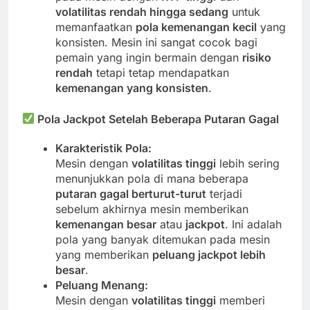
volatilitas rendah hingga sedang
untuk
memanfaatkan
pola kemenangan kecil
yang
konsisten. Mesin ini sangat cocok bagi
pemain yang ingin bermain dengan
risiko
rendah
tetapi tetap mendapatkan
kemenangan yang konsisten
.
Pola Jackpot Setelah Beberapa Putaran Gagal
Karakteristik Pola:
Mesin dengan
volatilitas tinggi
lebih sering
menunjukkan pola di mana beberapa
putaran gagal berturut-turut
terjadi
sebelum akhirnya mesin memberikan
kemenangan besar
atau
jackpot
. Ini adalah
pola yang banyak ditemukan pada mesin
yang memberikan
peluang jackpot lebih
besar
.
Peluang Menang:
Mesin dengan
volatilitas tinggi
memberi