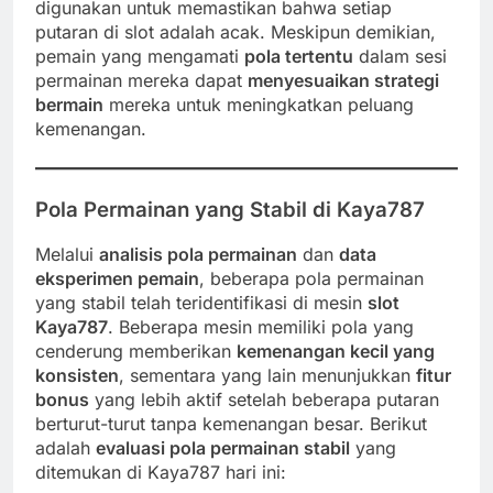
digunakan untuk memastikan bahwa setiap
putaran di slot adalah acak. Meskipun demikian,
pemain yang mengamati
pola tertentu
dalam sesi
permainan mereka dapat
menyesuaikan strategi
bermain
mereka untuk meningkatkan peluang
kemenangan.
Pola Permainan yang Stabil di Kaya787
Melalui
analisis pola permainan
dan
data
eksperimen pemain
, beberapa pola permainan
yang stabil telah teridentifikasi di mesin
slot
Kaya787
. Beberapa mesin memiliki pola yang
cenderung memberikan
kemenangan kecil yang
konsisten
, sementara yang lain menunjukkan
fitur
bonus
yang lebih aktif setelah beberapa putaran
berturut-turut tanpa kemenangan besar. Berikut
adalah
evaluasi pola permainan stabil
yang
ditemukan di Kaya787 hari ini: