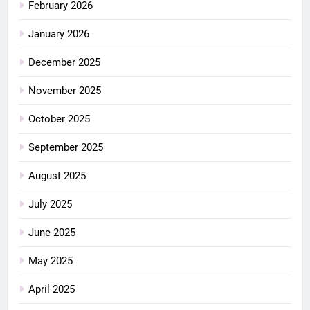
February 2026
January 2026
December 2025
November 2025
October 2025
September 2025
August 2025
July 2025
June 2025
May 2025
April 2025