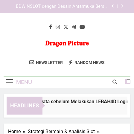
Skip
Terarah
LEBAH4D dengan Desain Antarmuka Bersih dan
to
Modern untuk Pengalaman Digital yang Nyaman
content
KAYA787 dengan Desain Antarmuka yang Bersih
dan Modern
Cara Memeriksa Data sebelum Melakukan
LEBAH4D Login dengan Aman dan Teliti
EDWINSLOT dengan Desain Antarmuka Bersih
dan Modern untuk Pengalaman yang Lebih
Dragon Picture
Terarah
Dapatkan Gambar Berkualitas Tinggi
LEBAH4D dengan Desain Antarmuka Bersih dan
NEWSLETTER
RANDOM NEWS
Modern untuk Pengalaman Digital yang Nyaman
Untuk Berbagai Kebutuhan Di Dragon
KAYA787 dengan Desain Antarmuka yang Bersih
Picture. Koleksi Visual Yang Menarik.
dan Modern
MENU
ra Memeriksa Data sebelum Melakukan LEBAH4D Login denga
HEADLINES
Week Ago
Home
Strategi Bermain & Analisis Slot