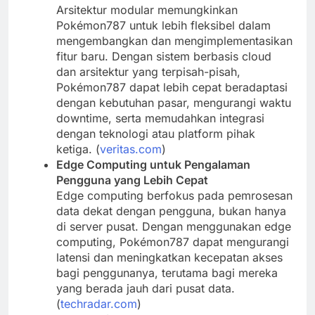
Arsitektur modular memungkinkan
Pokémon787 untuk lebih fleksibel dalam
mengembangkan dan mengimplementasikan
fitur baru. Dengan sistem berbasis cloud
dan arsitektur yang terpisah-pisah,
Pokémon787 dapat lebih cepat beradaptasi
dengan kebutuhan pasar, mengurangi waktu
downtime, serta memudahkan integrasi
dengan teknologi atau platform pihak
ketiga. (
veritas.com
)
Edge Computing untuk Pengalaman
Pengguna yang Lebih Cepat
Edge computing berfokus pada pemrosesan
data dekat dengan pengguna, bukan hanya
di server pusat. Dengan menggunakan edge
computing, Pokémon787 dapat mengurangi
latensi dan meningkatkan kecepatan akses
bagi penggunanya, terutama bagi mereka
yang berada jauh dari pusat data.
(
techradar.com
)