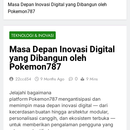
Masa Depan Inovasi Digital yang Dibangun oleh
Pokemon787
TEKNOLOGI & INOVASI
Masa Depan Inovasi Digital
yang Dibangun oleh
Pokemon787
0
22ccd54
9 Months Ago
9 Mins
Jelajahi bagaimana
platform Pokemon787 mengantisipasi dan
memimpin masa depan inovasi digital — dari
kecerdasan buatan hingga arsitektur modular,
personalisasi canggih, dan ekosistem terbuka —
untuk memberikan pengalaman pengguna yang