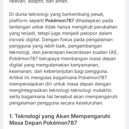
relevan, adaptif, dan aman.
Di dunia teknologi yang berkembang pesat,
platform seperti
Pokémon787
dihadapkan pada
tantangan untuk tidak hanya mengikuti perubahan
yang terjadi, tetapi juga menjadi pelopor dalam
inovasi digital. Dengan fokus pada pengalaman
pengguna yang lebih baik, pengembangan
teknologi, dan penerapan kecerdasan buatan (AI),
Pokémon787 berupaya membangun masa depan
digital yang mengutamakan kenyamanan,
keamanan, dan keberlanjutan bagi pengguna.
Artikel ini mengulas bagaimana Pokémon787
mempersiapkan diri untuk masa depan dengan
mengintegrasikan teknologi-teknologi mutakhir,
serta bagaimana hal tersebut akan mempengaruhi
pengalaman pengguna secara keseluruhan.
1. Teknologi yang Akan Mempengaruhi
Masa Depan Pokémon787