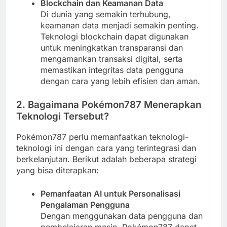
Blockchain dan Keamanan Data
Di dunia yang semakin terhubung,
keamanan data menjadi semakin penting.
Teknologi blockchain dapat digunakan
untuk meningkatkan transparansi dan
mengamankan transaksi digital, serta
memastikan integritas data pengguna
dengan cara yang lebih efisien dan aman.
2. Bagaimana Pokémon787 Menerapkan
Teknologi Tersebut?
Pokémon787 perlu memanfaatkan teknologi-
teknologi ini dengan cara yang terintegrasi dan
berkelanjutan. Berikut adalah beberapa strategi
yang bisa diterapkan:
Pemanfaatan AI untuk Personalisasi
Pengalaman Pengguna
Dengan menggunakan data pengguna dan