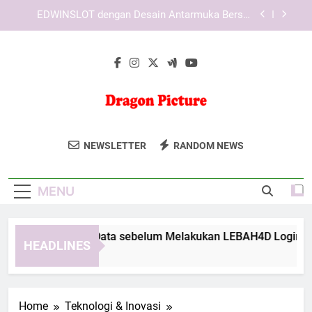
Skip
Terarah
LEBAH4D dengan Desain Antarmuka Bersih dan
to
Modern untuk Pengalaman Digital yang Nyaman
content
KAYA787 dengan Desain Antarmuka yang Bersih
dan Modern
Cara Memeriksa Data sebelum Melakukan
LEBAH4D Login dengan Aman dan Teliti
EDWINSLOT dengan Desain Antarmuka Bersih
dan Modern untuk Pengalaman yang Lebih
Dragon Picture
Terarah
Dapatkan Gambar Berkualitas Tinggi
LEBAH4D dengan Desain Antarmuka Bersih dan
NEWSLETTER
RANDOM NEWS
Modern untuk Pengalaman Digital yang Nyaman
Untuk Berbagai Kebutuhan Di Dragon
KAYA787 dengan Desain Antarmuka yang Bersih
Picture. Koleksi Visual Yang Menarik.
dan Modern
MENU
ra Memeriksa Data sebelum Melakukan LEBAH4D Login denga
HEADLINES
Weeks Ago
Home
Teknologi & Inovasi