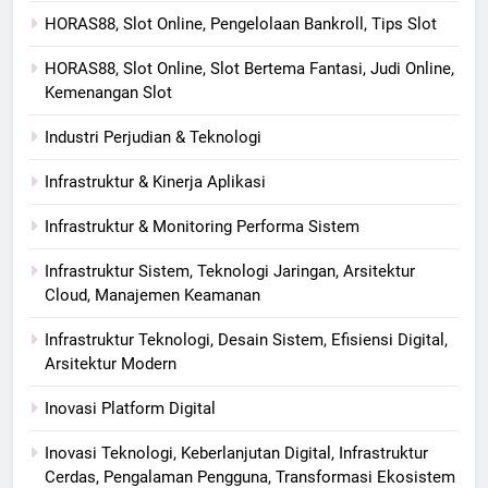
HORAS88, Slot Online, Pengelolaan Bankroll, Tips Slot
HORAS88, Slot Online, Slot Bertema Fantasi, Judi Online,
Kemenangan Slot
Industri Perjudian & Teknologi
Infrastruktur & Kinerja Aplikasi
Infrastruktur & Monitoring Performa Sistem
Infrastruktur Sistem, Teknologi Jaringan, Arsitektur
Cloud, Manajemen Keamanan
Infrastruktur Teknologi, Desain Sistem, Efisiensi Digital,
Arsitektur Modern
Inovasi Platform Digital
Inovasi Teknologi, Keberlanjutan Digital, Infrastruktur
Cerdas, Pengalaman Pengguna, Transformasi Ekosistem