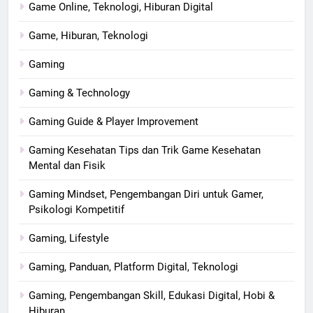
Game Online, Teknologi, Hiburan Digital
Game, Hiburan, Teknologi
Gaming
Gaming & Technology
Gaming Guide & Player Improvement
Gaming Kesehatan Tips dan Trik Game Kesehatan
Mental dan Fisik
Gaming Mindset, Pengembangan Diri untuk Gamer,
Psikologi Kompetitif
Gaming, Lifestyle
Gaming, Panduan, Platform Digital, Teknologi
Gaming, Pengembangan Skill, Edukasi Digital, Hobi &
Hiburan