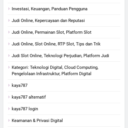
Investasi, Keuangan, Panduan Pengguna
Judi Online, Kepercayaan dan Reputasi
Judi Online, Permainan Slot, Platform Slot
Judi Online, Slot Online, RTP Slot, Tips dan Trik
Judi Slot Online, Teknologi Perjudian, Platform Judi
Kategori: Teknologi Digital, Cloud Computing,
Pengelolaan Infrastruktur, Platform Digital
kaya787
kaya787 alternatif
kaya787 login
Keamanan & Privasi Digital