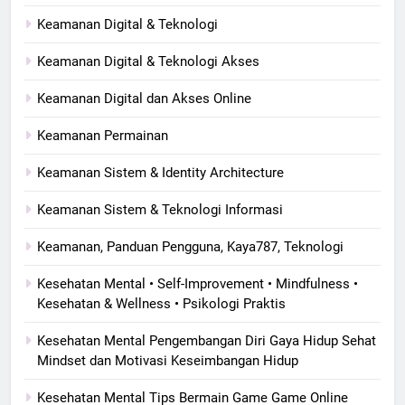
Keamanan Digital & Teknologi
Keamanan Digital & Teknologi Akses
Keamanan Digital dan Akses Online
Keamanan Permainan
Keamanan Sistem & Identity Architecture
Keamanan Sistem & Teknologi Informasi
Keamanan, Panduan Pengguna, Kaya787, Teknologi
Kesehatan Mental • Self-Improvement • Mindfulness •
Kesehatan & Wellness • Psikologi Praktis
Kesehatan Mental Pengembangan Diri Gaya Hidup Sehat
Mindset dan Motivasi Keseimbangan Hidup
Kesehatan Mental Tips Bermain Game Game Online