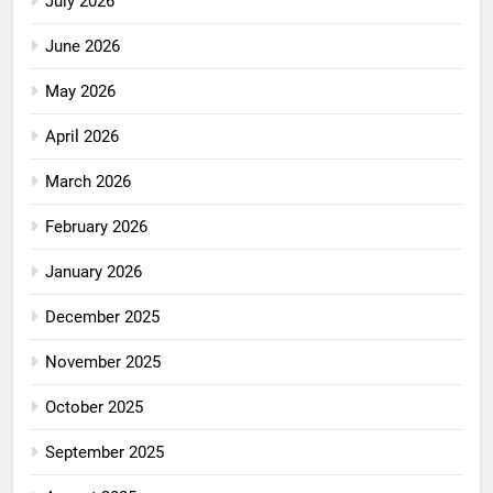
July 2026
June 2026
May 2026
April 2026
March 2026
February 2026
January 2026
December 2025
November 2025
October 2025
September 2025