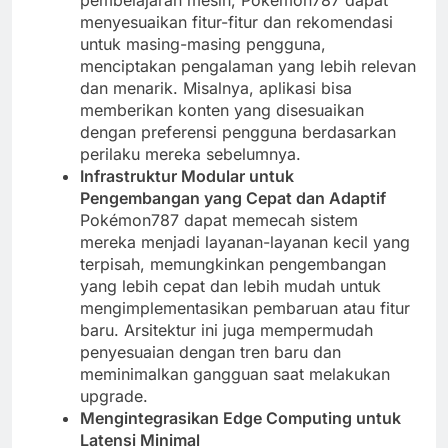
pembelajaran mesin, Pokémon787 dapat
menyesuaikan fitur-fitur dan rekomendasi
untuk masing-masing pengguna,
menciptakan pengalaman yang lebih relevan
dan menarik. Misalnya, aplikasi bisa
memberikan konten yang disesuaikan
dengan preferensi pengguna berdasarkan
perilaku mereka sebelumnya.
Infrastruktur Modular untuk
Pengembangan yang Cepat dan Adaptif
Pokémon787 dapat memecah sistem
mereka menjadi layanan-layanan kecil yang
terpisah, memungkinkan pengembangan
yang lebih cepat dan lebih mudah untuk
mengimplementasikan pembaruan atau fitur
baru. Arsitektur ini juga mempermudah
penyesuaian dengan tren baru dan
meminimalkan gangguan saat melakukan
upgrade.
Mengintegrasikan Edge Computing untuk
Latensi Minimal