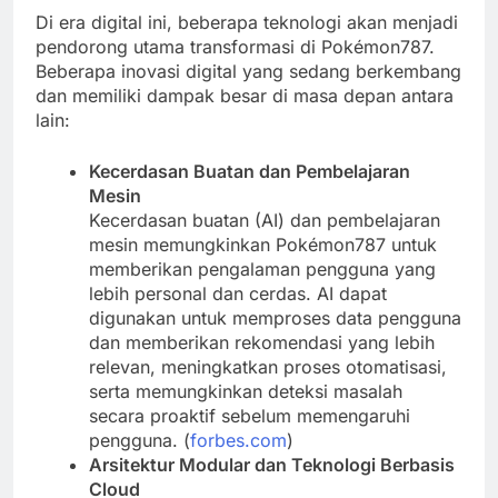
Di era digital ini, beberapa teknologi akan menjadi
pendorong utama transformasi di Pokémon787.
Beberapa inovasi digital yang sedang berkembang
dan memiliki dampak besar di masa depan antara
lain:
Kecerdasan Buatan dan Pembelajaran
Mesin
Kecerdasan buatan (AI) dan pembelajaran
mesin memungkinkan Pokémon787 untuk
memberikan pengalaman pengguna yang
lebih personal dan cerdas. AI dapat
digunakan untuk memproses data pengguna
dan memberikan rekomendasi yang lebih
relevan, meningkatkan proses otomatisasi,
serta memungkinkan deteksi masalah
secara proaktif sebelum memengaruhi
pengguna. (
forbes.com
)
Arsitektur Modular dan Teknologi Berbasis
Cloud