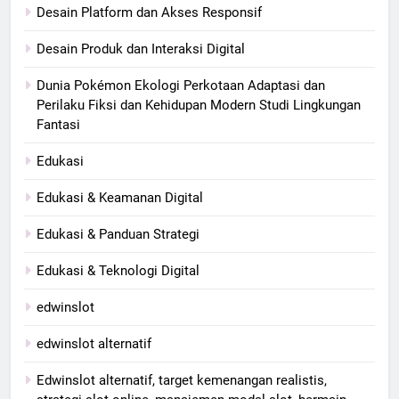
Desain Platform dan Akses Responsif
Desain Produk dan Interaksi Digital
Dunia Pokémon Ekologi Perkotaan Adaptasi dan
Perilaku Fiksi dan Kehidupan Modern Studi Lingkungan
Fantasi
Edukasi
Edukasi & Keamanan Digital
Edukasi & Panduan Strategi
Edukasi & Teknologi Digital
edwinslot
edwinslot alternatif
Edwinslot alternatif, target kemenangan realistis,