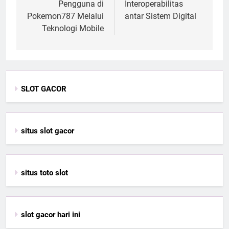
Pengguna di
Interoperabilitas
Pokemon787 Melalui
antar Sistem Digital
Teknologi Mobile
SLOT GACOR
situs slot gacor
situs toto slot
slot gacor hari ini