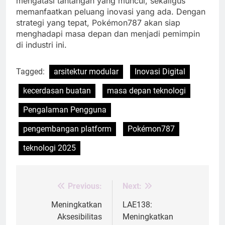
mengatasi tantangan yang muncul, sekaligus
memanfaatkan peluang inovasi yang ada. Dengan
strategi yang tepat, Pokémon787 akan siap
menghadapi masa depan dan menjadi pemimpin
di industri ini.
Tagged:
arsitektur modular
Inovasi Digital
kecerdasan buatan
masa depan teknologi
Pengalaman Pengguna
pengembangan platform
Pokémon787
teknologi 2025
Previous:
Next:
Post
navigation
Meningkatkan
LAE138:
Aksesibilitas
Meningkatkan