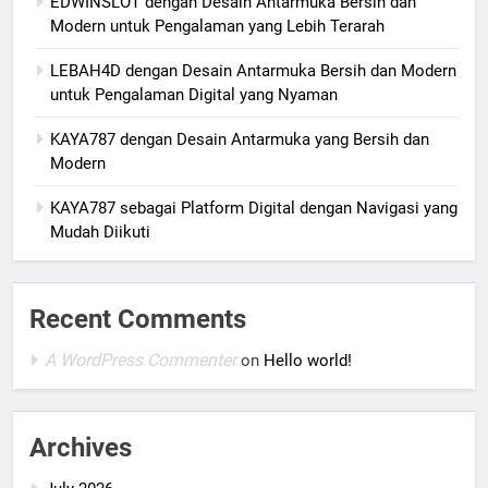
EDWINSLOT dengan Desain Antarmuka Bersih dan
Modern untuk Pengalaman yang Lebih Terarah
LEBAH4D dengan Desain Antarmuka Bersih dan Modern
untuk Pengalaman Digital yang Nyaman
KAYA787 dengan Desain Antarmuka yang Bersih dan
Modern
KAYA787 sebagai Platform Digital dengan Navigasi yang
Mudah Diikuti
Recent Comments
A WordPress Commenter
on
Hello world!
Archives