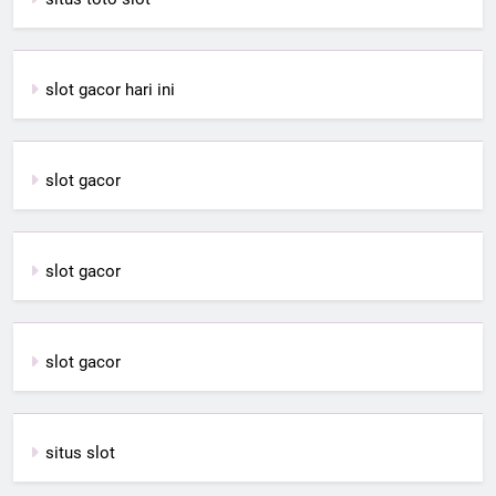
slot gacor hari ini
slot gacor
slot gacor
slot gacor
situs slot