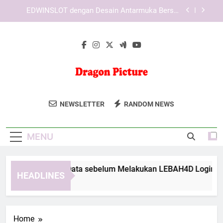
Skip
Terarah
LEBAH4D dengan Desain Antarmuka Bersih dan
to
Modern untuk Pengalaman Digital yang Nyaman
content
KAYA787 dengan Desain Antarmuka yang Bersih
dan Modern
Cara Memeriksa Data sebelum Melakukan
LEBAH4D Login dengan Aman dan Teliti
EDWINSLOT dengan Desain Antarmuka Bersih
dan Modern untuk Pengalaman yang Lebih
Dragon Picture
Terarah
Dapatkan Gambar Berkualitas Tinggi
LEBAH4D dengan Desain Antarmuka Bersih dan
NEWSLETTER
RANDOM NEWS
Modern untuk Pengalaman Digital yang Nyaman
Untuk Berbagai Kebutuhan Di Dragon
KAYA787 dengan Desain Antarmuka yang Bersih
Picture. Koleksi Visual Yang Menarik.
dan Modern
MENU
ra Memeriksa Data sebelum Melakukan LEBAH4D Login denga
HEADLINES
Weeks Ago
Home