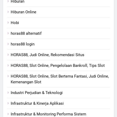
Hiburan
Hiburan Online
Hobi
horas88 alternatif
horas88 login
HORAS88, Judi Online, Rekomendasi Situs
HORAS88, Slot Online, Pengelolaan Bankroll, Tips Slot
HORAS88, Slot Online, Slot Bertema Fantasi, Judi Online,
Kemenangan Slot
Industri Perjudian & Teknologi
Infrastruktur & Kinerja Aplikasi
Infrastruktur & Monitoring Performa Sistem