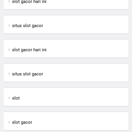
slot gacor hari ini
situs slot gacor
slot gacor hari ini
situs slot gacor
slot
slot gacor