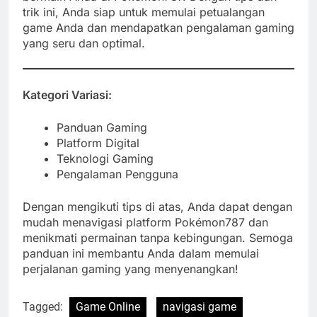
trik ini, Anda siap untuk memulai petualangan
game Anda dan mendapatkan pengalaman gaming
yang seru dan optimal.
Kategori Variasi:
Panduan Gaming
Platform Digital
Teknologi Gaming
Pengalaman Pengguna
Dengan mengikuti tips di atas, Anda dapat dengan
mudah menavigasi platform Pokémon787 dan
menikmati permainan tanpa kebingungan. Semoga
panduan ini membantu Anda dalam memulai
perjalanan gaming yang menyenangkan!
Tagged:
Game Online
navigasi game