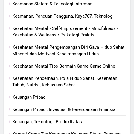
Keamanan Sistem & Teknologi Informasi
Keamanan, Panduan Pengguna, Kaya787, Teknologi
Kesehatan Mental • Self-Improvement • Mindfulness •
Kesehatan & Wellness • Psikologi Praktis
Kesehatan Mental Pengembangan Diri Gaya Hidup Sehat
Mindset dan Motivasi Keseimbangan Hidup
Kesehatan Mental Tips Bermain Game Game Online
Kesehatan Pencernaan, Pola Hidup Sehat, Kesehatan
Tubuh, Nutrisi, Kebiasaan Sehat
Keuangan Pribadi
Keuangan Pribadi, Investasi & Perencanaan Finansial
Keuangan, Teknologi, Produktivitas
Kontrol Orang Tua,Keamanan Keluarga Digital,Panduan