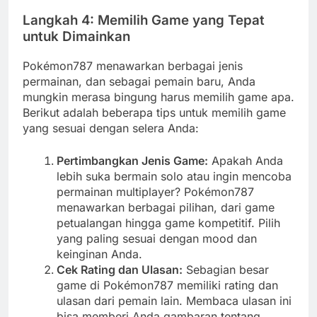
Langkah 4: Memilih Game yang Tepat
untuk Dimainkan
Pokémon787 menawarkan berbagai jenis
permainan, dan sebagai pemain baru, Anda
mungkin merasa bingung harus memilih game apa.
Berikut adalah beberapa tips untuk memilih game
yang sesuai dengan selera Anda:
Pertimbangkan Jenis Game:
Apakah Anda
lebih suka bermain solo atau ingin mencoba
permainan multiplayer? Pokémon787
menawarkan berbagai pilihan, dari game
petualangan hingga game kompetitif. Pilih
yang paling sesuai dengan mood dan
keinginan Anda.
Cek Rating dan Ulasan:
Sebagian besar
game di Pokémon787 memiliki rating dan
ulasan dari pemain lain. Membaca ulasan ini
bisa memberi Anda gambaran tentang