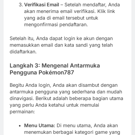
Verifikasi Email
– Setelah mendaftar, Anda
akan menerima email verifikasi. Klik link
yang ada di email tersebut untuk
mengonfirmasi pendaftaran.
Setelah itu, Anda dapat login ke akun dengan
memasukkan email dan kata sandi yang telah
didaftarkan.
Langkah 3: Mengenal Antarmuka
Pengguna Pokémon787
Begitu Anda login, Anda akan disambut dengan
antarmuka pengguna yang sederhana dan mudah
dinavigasi. Berikut adalah beberapa bagian utama
yang perlu Anda ketahui untuk memulai
permainan:
Menu Utama:
Di menu utama, Anda akan
menemukan berbagai kategori game yang