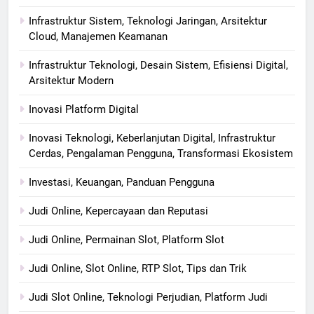
Infrastruktur Sistem, Teknologi Jaringan, Arsitektur
Cloud, Manajemen Keamanan
Infrastruktur Teknologi, Desain Sistem, Efisiensi Digital,
Arsitektur Modern
Inovasi Platform Digital
Inovasi Teknologi, Keberlanjutan Digital, Infrastruktur
Cerdas, Pengalaman Pengguna, Transformasi Ekosistem
Investasi, Keuangan, Panduan Pengguna
Judi Online, Kepercayaan dan Reputasi
Judi Online, Permainan Slot, Platform Slot
Judi Online, Slot Online, RTP Slot, Tips dan Trik
Judi Slot Online, Teknologi Perjudian, Platform Judi