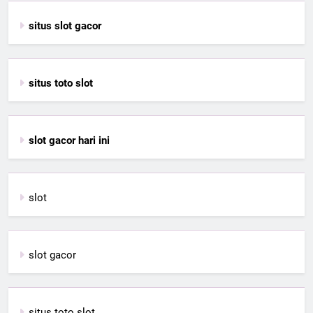
situs slot gacor
situs toto slot
slot gacor hari ini
slot
slot gacor
situs toto slot