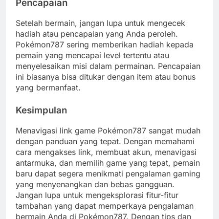
Pencapaian
Setelah bermain, jangan lupa untuk mengecek
hadiah atau pencapaian yang Anda peroleh.
Pokémon787 sering memberikan hadiah kepada
pemain yang mencapai level tertentu atau
menyelesaikan misi dalam permainan. Pencapaian
ini biasanya bisa ditukar dengan item atau bonus
yang bermanfaat.
Kesimpulan
Menavigasi link game Pokémon787 sangat mudah
dengan panduan yang tepat. Dengan memahami
cara mengakses link, membuat akun, menavigasi
antarmuka, dan memilih game yang tepat, pemain
baru dapat segera menikmati pengalaman gaming
yang menyenangkan dan bebas gangguan.
Jangan lupa untuk mengeksplorasi fitur-fitur
tambahan yang dapat memperkaya pengalaman
bermain Anda di Pokémon787. Dengan tips dan