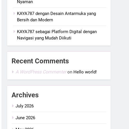
Nyaman
KAYA787 dengan Desain Antarmuka yang
Bersih dan Modern
KAYA787 sebagai Platform Digital dengan
Navigasi yang Mudah Diikuti
Recent Comments
A WordPress Commenter
on
Hello world!
Archives
July 2026
June 2026