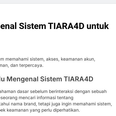
enal Sistem TIARA4D untuk
am memahami sistem, akses, keamanan akun,
aman, dan terpercaya.
lu Mengenal Sistem TIARA4D
haman dasar sebelum berinteraksi dengan sebuah
seseorang mencari informasi tentang
hui nama brand, tetapi juga ingin memahami sistem,
pek keamanan yang perlu diperhatikan.