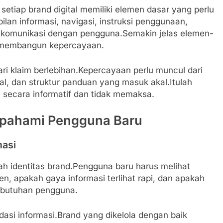
iap brand digital memiliki elemen dasar yang perlu
lan informasi, navigasi, instruksi penggunaan,
 komunikasi dengan pengguna.Semakin jelas elemen-
 membangun kepercayaan.
ri klaim berlebihan.Kepercayaan perlu muncul dari
al, dan struktur panduan yang masuk akal.Itulah
n secara informatif dan tidak memaksa.
Dipahami Pengguna Baru
masi
ah identitas brand.Pengguna baru harus melihat
n, apakah gaya informasi terlihat rapi, dan apakah
ebutuhan pengguna.
dasi informasi.Brand yang dikelola dengan baik