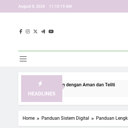
Skip
August 8, 2026
11:10:20 AM
to
content
Dra
Dapatkan G
an LEBAH4D Login dengan Aman dan Teliti
EDWINSLOT d
3 Weeks Ago
HEADLINES
Home
Panduan Sistem Digital
Panduan Lengk