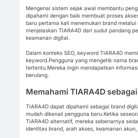
Mengenal sistem sejak awal membantu peng
dipahami dengan baik membuat proses akses 
baru pertama kali menemukan brand melalui m
menjelaskan TIARA4D dari sudut pandang pe
keamanan digital.
Dalam konteks SEO, keyword TIARA4D memilik
keyword.Pengguna yang mengetik nama brand
tertentu.Mereka ingin mendapatkan informasi
berulang.
Memahami TIARA4D sebagai B
TIARA4D dapat dipahami sebagai brand digita
mudah dikenali pengguna baru.Ketika seseor
TIARA4D alternatif, mereka sebenarnya seda
identitas brand, arah akses, keamanan akun