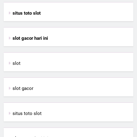
situs toto slot
slot gacor hari ini
slot
slot gacor
situs toto slot