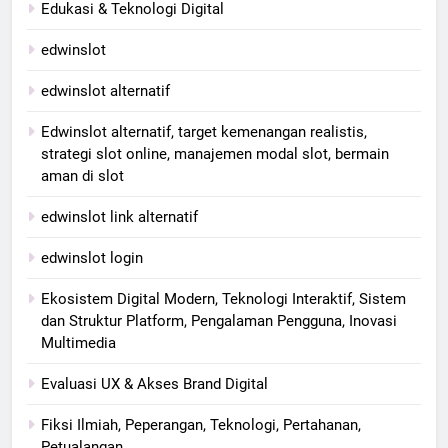
Edukasi & Teknologi Digital
edwinslot
edwinslot alternatif
Edwinslot alternatif, target kemenangan realistis,
strategi slot online, manajemen modal slot, bermain
aman di slot
edwinslot link alternatif
edwinslot login
Ekosistem Digital Modern, Teknologi Interaktif, Sistem
dan Struktur Platform, Pengalaman Pengguna, Inovasi
Multimedia
Evaluasi UX & Akses Brand Digital
Fiksi Ilmiah, Peperangan, Teknologi, Pertahanan,
Petualangan