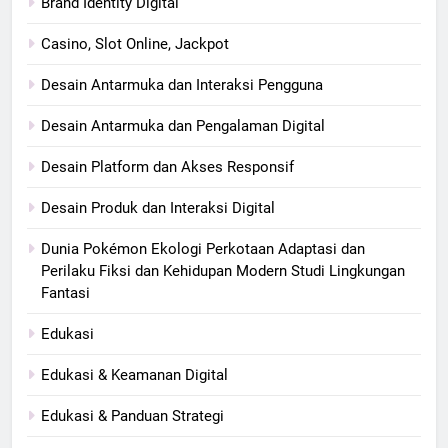
Brand Identity Digital
Casino, Slot Online, Jackpot
Desain Antarmuka dan Interaksi Pengguna
Desain Antarmuka dan Pengalaman Digital
Desain Platform dan Akses Responsif
Desain Produk dan Interaksi Digital
Dunia Pokémon Ekologi Perkotaan Adaptasi dan
Perilaku Fiksi dan Kehidupan Modern Studi Lingkungan
Fantasi
Edukasi
Edukasi & Keamanan Digital
Edukasi & Panduan Strategi