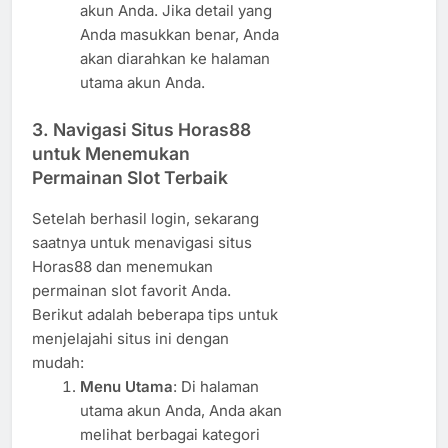
akun Anda. Jika detail yang
Anda masukkan benar, Anda
akan diarahkan ke halaman
utama akun Anda.
3.
Navigasi Situs Horas88
untuk Menemukan
Permainan Slot Terbaik
Setelah berhasil login, sekarang
saatnya untuk menavigasi situs
Horas88 dan menemukan
permainan slot favorit Anda.
Berikut adalah beberapa tips untuk
menjelajahi situs ini dengan
mudah:
Menu Utama
: Di halaman
utama akun Anda, Anda akan
melihat berbagai kategori