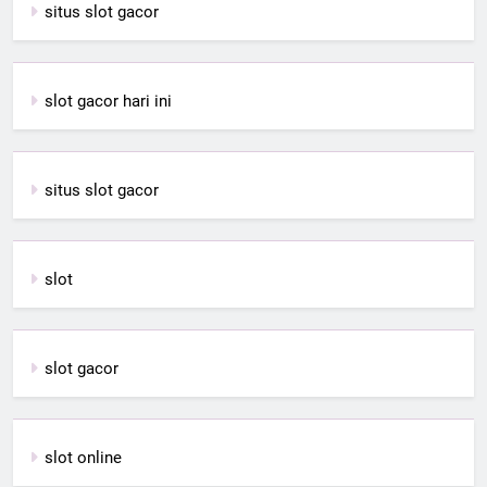
situs slot gacor
slot gacor hari ini
situs slot gacor
slot
slot gacor
slot online