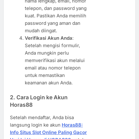
nama lengkap, email, nomor
telepon, dan password yang
kuat. Pastikan Anda memilih
password yang aman dan
mudah diingat.
Verifikasi Akun Anda
:
Setelah mengisi formulir,
Anda mungkin perlu
memverifikasi akun melalui
email atau nomor telepon
untuk memastikan
keamanan akun Anda.
2.
Cara Login ke Akun
Horas88
Setelah mendaftar, Anda bisa
langsung login ke akun
Horas88:
Info Situs Slot Online Paling Gacor