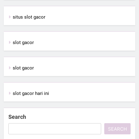
situs slot gacor
slot gacor
slot gacor
slot gacor hari ini
Search
SEARCH