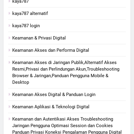
kaya787
kaya787 alternatif
kaya787 login
Keamanan & Privasi Digital
Keamanan Akses dan Performa Digital
Keamanan Akses di Jaringan Publik,Alternatif Akses
Resmi,Privasi dan Perlindungan Akun,Troubleshooting
Browser & Jaringan,Panduan Pengguna Mobile &
Desktop
Keamanan Akses Digital & Panduan Login
Keamanan Aplikasi & Teknologi Digital
Keamanan dan Autentikasi Akses Troubleshooting
Jaringan Pengguna Optimasi Session dan Cookies
Panduan Privasi Koneksi Pengalaman Pengguna Digital