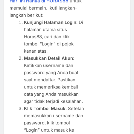
Hari Ini Hanya di HORAS88
untuk
memulai bermain. Ikuti langkah-
langkah berikut:
Kunjungi Halaman Login
: Di
halaman utama situs
Horas88, cari dan klik
tombol “Login” di pojok
kanan atas.
Masukkan Detail Akun
:
Ketikkan username dan
password yang Anda buat
saat mendaftar. Pastikan
untuk memeriksa kembali
data yang Anda masukkan
agar tidak terjadi kesalahan.
Klik Tombol Masuk
: Setelah
memasukkan username dan
password, klik tombol
“Login” untuk masuk ke