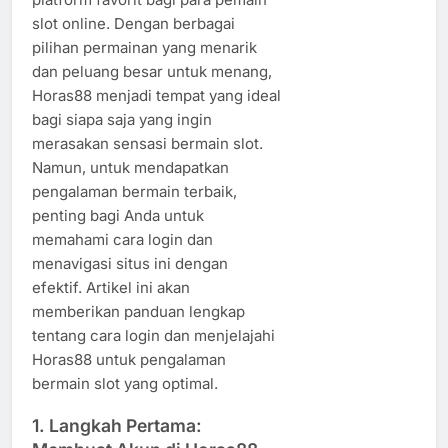
slot online. Dengan berbagai
pilihan permainan yang menarik
dan peluang besar untuk menang,
Horas88 menjadi tempat yang ideal
bagi siapa saja yang ingin
merasakan sensasi bermain slot.
Namun, untuk mendapatkan
pengalaman bermain terbaik,
penting bagi Anda untuk
memahami cara login dan
menavigasi situs ini dengan
efektif. Artikel ini akan
memberikan panduan lengkap
tentang cara login dan menjelajahi
Horas88 untuk pengalaman
bermain slot yang optimal.
1.
Langkah Pertama: