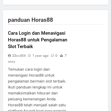
panduan Horas88
Cara Login dan Menavigasi
Horas88 untuk Pengalaman
Slot Terbaik
22ccd54
1 year ago
0
7
mins
Temukan cara login dan
menavigasi Horas88 untuk
pengalaman bermain slot terbaik.
Ikuti panduan lengkap ini untuk
memaksimalkan hiburan dan
peluang kemenangan Anda.
Horas88 telah menjadi salah satu
platform favorit bagi para pemain