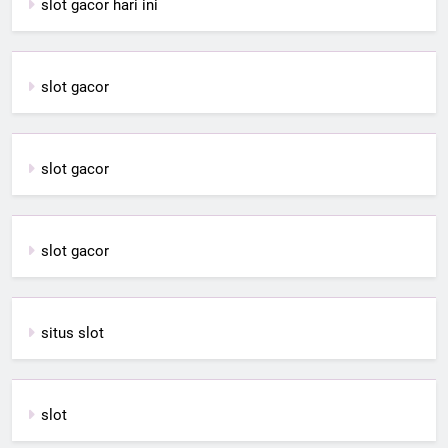
slot gacor hari ini
slot gacor
slot gacor
slot gacor
situs slot
slot