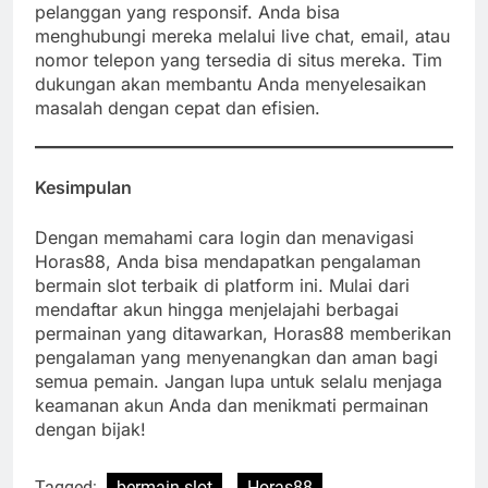
pelanggan yang responsif. Anda bisa
menghubungi mereka melalui live chat, email, atau
nomor telepon yang tersedia di situs mereka. Tim
dukungan akan membantu Anda menyelesaikan
masalah dengan cepat dan efisien.
Kesimpulan
Dengan memahami cara login dan menavigasi
Horas88, Anda bisa mendapatkan pengalaman
bermain slot terbaik di platform ini. Mulai dari
mendaftar akun hingga menjelajahi berbagai
permainan yang ditawarkan, Horas88 memberikan
pengalaman yang menyenangkan dan aman bagi
semua pemain. Jangan lupa untuk selalu menjaga
keamanan akun Anda dan menikmati permainan
dengan bijak!
Tagged:
bermain slot
Horas88