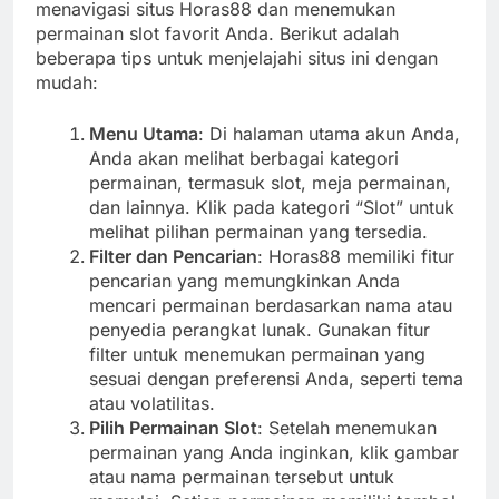
menavigasi situs Horas88 dan menemukan
permainan slot favorit Anda. Berikut adalah
beberapa tips untuk menjelajahi situs ini dengan
mudah:
Menu Utama
: Di halaman utama akun Anda,
Anda akan melihat berbagai kategori
permainan, termasuk slot, meja permainan,
dan lainnya. Klik pada kategori “Slot” untuk
melihat pilihan permainan yang tersedia.
Filter dan Pencarian
: Horas88 memiliki fitur
pencarian yang memungkinkan Anda
mencari permainan berdasarkan nama atau
penyedia perangkat lunak. Gunakan fitur
filter untuk menemukan permainan yang
sesuai dengan preferensi Anda, seperti tema
atau volatilitas.
Pilih Permainan Slot
: Setelah menemukan
permainan yang Anda inginkan, klik gambar
atau nama permainan tersebut untuk