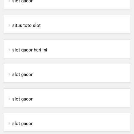
slot gacor
situs toto slot
slot gacor hari ini
slot gacor
slot gacor
slot gacor