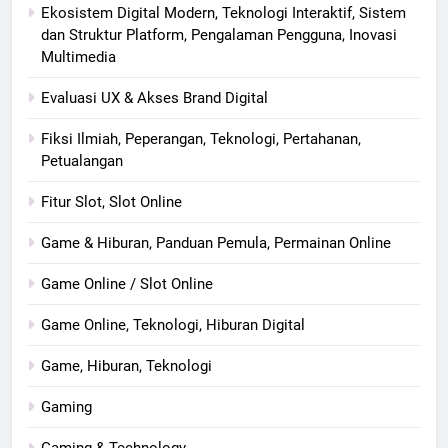
Ekosistem Digital Modern, Teknologi Interaktif, Sistem
dan Struktur Platform, Pengalaman Pengguna, Inovasi
Multimedia
Evaluasi UX & Akses Brand Digital
Fiksi Ilmiah, Peperangan, Teknologi, Pertahanan,
Petualangan
Fitur Slot, Slot Online
Game & Hiburan, Panduan Pemula, Permainan Online
Game Online / Slot Online
Game Online, Teknologi, Hiburan Digital
Game, Hiburan, Teknologi
Gaming
Gaming & Technology