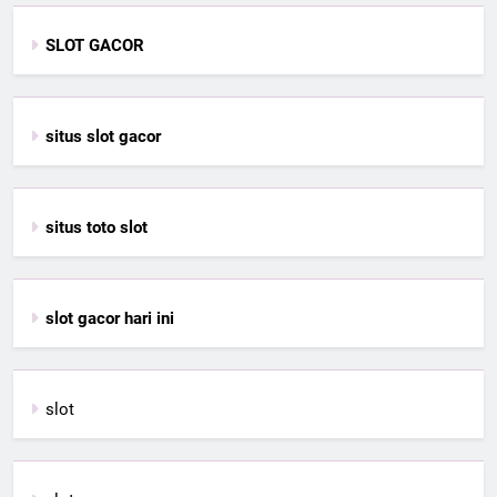
SLOT GACOR
situs slot gacor
situs toto slot
slot gacor hari ini
slot