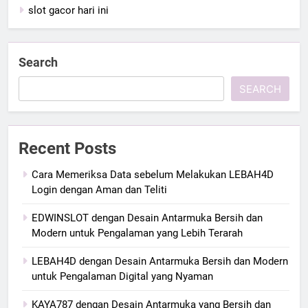
slot gacor hari ini
Search
SEARCH
Recent Posts
Cara Memeriksa Data sebelum Melakukan LEBAH4D
Login dengan Aman dan Teliti
EDWINSLOT dengan Desain Antarmuka Bersih dan
Modern untuk Pengalaman yang Lebih Terarah
LEBAH4D dengan Desain Antarmuka Bersih dan Modern
untuk Pengalaman Digital yang Nyaman
KAYA787 dengan Desain Antarmuka yang Bersih dan