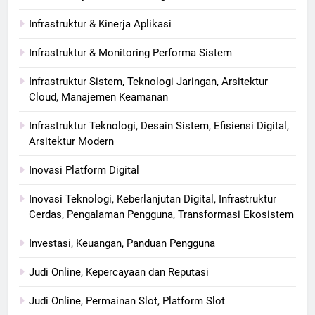
Infrastruktur & Kinerja Aplikasi
Infrastruktur & Monitoring Performa Sistem
Infrastruktur Sistem, Teknologi Jaringan, Arsitektur
Cloud, Manajemen Keamanan
Infrastruktur Teknologi, Desain Sistem, Efisiensi Digital,
Arsitektur Modern
Inovasi Platform Digital
Inovasi Teknologi, Keberlanjutan Digital, Infrastruktur
Cerdas, Pengalaman Pengguna, Transformasi Ekosistem
Investasi, Keuangan, Panduan Pengguna
Judi Online, Kepercayaan dan Reputasi
Judi Online, Permainan Slot, Platform Slot