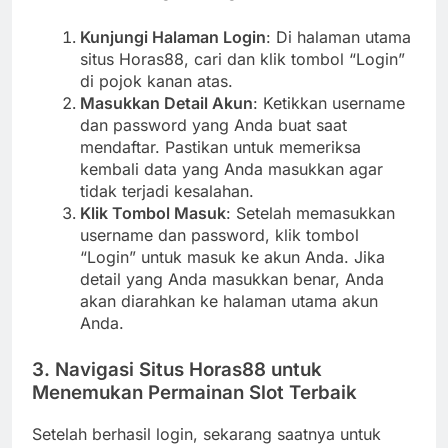
Kunjungi Halaman Login
: Di halaman utama
situs Horas88, cari dan klik tombol “Login”
di pojok kanan atas.
Masukkan Detail Akun
: Ketikkan username
dan password yang Anda buat saat
mendaftar. Pastikan untuk memeriksa
kembali data yang Anda masukkan agar
tidak terjadi kesalahan.
Klik Tombol Masuk
: Setelah memasukkan
username dan password, klik tombol
“Login” untuk masuk ke akun Anda. Jika
detail yang Anda masukkan benar, Anda
akan diarahkan ke halaman utama akun
Anda.
3.
Navigasi Situs Horas88 untuk
Menemukan Permainan Slot Terbaik
Setelah berhasil login, sekarang saatnya untuk