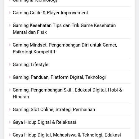
Gaming Guide & Player Improvement
Gaming Kesehatan Tips dan Trik Game Kesehatan
Mental dan Fisik
Gaming Mindset, Pengembangan Diri untuk Gamer,
Psikologi Kompetitif
Gaming, Lifestyle
Gaming, Panduan, Platform Digital, Teknologi
Gaming, Pengembangan Skill, Edukasi Digital, Hobi &
Hiburan
Gaming, Slot Online, Strategi Permainan
Gaya Hidup Digital & Relaksasi
Gaya Hidup Digital, Mahasiswa & Teknologi, Edukasi