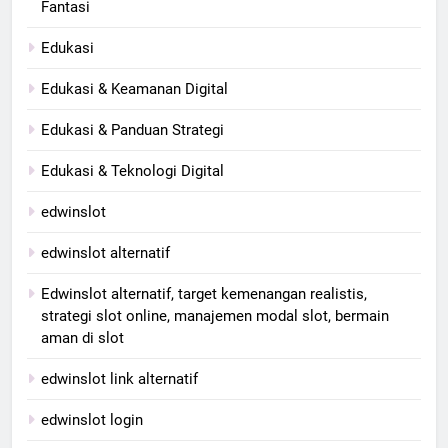
Fantasi
Edukasi
Edukasi & Keamanan Digital
Edukasi & Panduan Strategi
Edukasi & Teknologi Digital
edwinslot
edwinslot alternatif
Edwinslot alternatif, target kemenangan realistis,
strategi slot online, manajemen modal slot, bermain
aman di slot
edwinslot link alternatif
edwinslot login