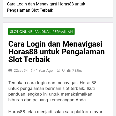
Cara Login dan Menavigasi Horas88 untuk
Pengalaman Slot Terbaik
SLOT ONLINE, PANDUAN PERMAINAN
Cara Login dan Menavigasi
Horas88 untuk Pengalaman
Slot Terbaik
0
22ccd54
1 Year Ago
7 Mins
Temukan cara login dan menavigasi Horas88
untuk pengalaman bermain slot terbaik. Ikuti
panduan lengkap ini untuk memaksimalkan
hiburan dan peluang kemenangan Anda.
Horas88 telah menjadi salah satu platform favorit