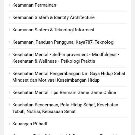
Keamanan Permainan
Keamanan Sistem & Identity Architecture
Keamanan Sistem & Teknologi Informasi
Keamanan, Panduan Pengguna, Kaya787, Teknologi
Kesehatan Mental • Self-Improvement • Mindfulness •
Kesehatan & Wellness • Psikologi Praktis
Kesehatan Mental Pengembangan Diri Gaya Hidup Sehat
Mindset dan Motivasi Keseimbangan Hidup
Kesehatan Mental Tips Bermain Game Game Online
Kesehatan Pencernaan, Pola Hidup Sehat, Kesehatan
Tubuh, Nutrisi, Kebiasaan Sehat
Keuangan Pribadi