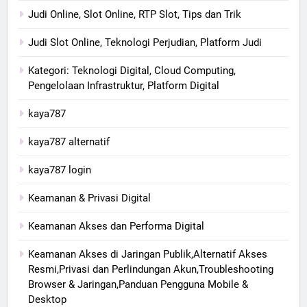
Judi Online, Slot Online, RTP Slot, Tips dan Trik
Judi Slot Online, Teknologi Perjudian, Platform Judi
Kategori: Teknologi Digital, Cloud Computing,
Pengelolaan Infrastruktur, Platform Digital
kaya787
kaya787 alternatif
kaya787 login
Keamanan & Privasi Digital
Keamanan Akses dan Performa Digital
Keamanan Akses di Jaringan Publik,Alternatif Akses
Resmi,Privasi dan Perlindungan Akun,Troubleshooting
Browser & Jaringan,Panduan Pengguna Mobile &
Desktop