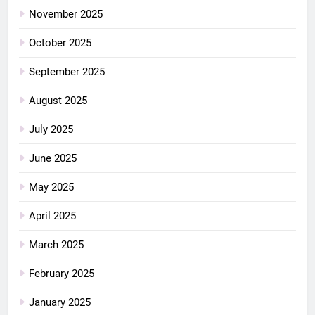
November 2025
October 2025
September 2025
August 2025
July 2025
June 2025
May 2025
April 2025
March 2025
February 2025
January 2025