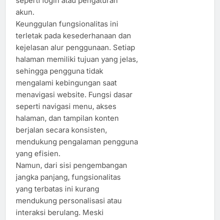
seperti login atau pengaturan
akun.
Keunggulan fungsionalitas ini
terletak pada kesederhanaan dan
kejelasan alur penggunaan. Setiap
halaman memiliki tujuan yang jelas,
sehingga pengguna tidak
mengalami kebingungan saat
menavigasi website. Fungsi dasar
seperti navigasi menu, akses
halaman, dan tampilan konten
berjalan secara konsisten,
mendukung pengalaman pengguna
yang efisien.
Namun, dari sisi pengembangan
jangka panjang, fungsionalitas
yang terbatas ini kurang
mendukung personalisasi atau
interaksi berulang. Meski