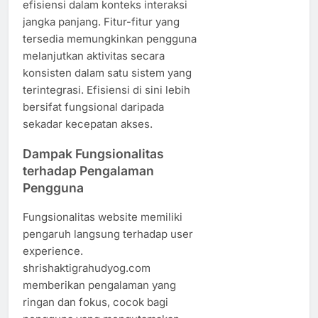
efisiensi dalam konteks interaksi
jangka panjang. Fitur-fitur yang
tersedia memungkinkan pengguna
melanjutkan aktivitas secara
konsisten dalam satu sistem yang
terintegrasi. Efisiensi di sini lebih
bersifat fungsional daripada
sekadar kecepatan akses.
Dampak Fungsionalitas
terhadap Pengalaman
Pengguna
Fungsionalitas website memiliki
pengaruh langsung terhadap user
experience.
shrishaktigrahudyog.com
memberikan pengalaman yang
ringan dan fokus, cocok bagi