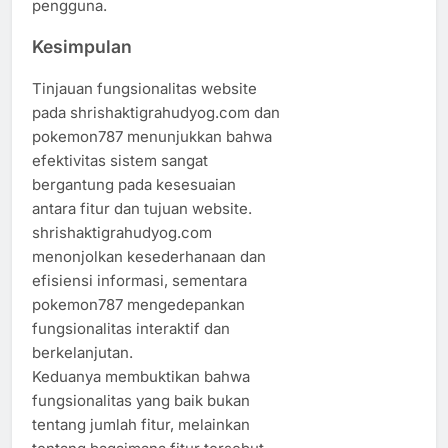
pengguna.
Kesimpulan
Tinjauan fungsionalitas website
pada shrishaktigrahudyog.com dan
pokemon787 menunjukkan bahwa
efektivitas sistem sangat
bergantung pada kesesuaian
antara fitur dan tujuan website.
shrishaktigrahudyog.com
menonjolkan kesederhanaan dan
efisiensi informasi, sementara
pokemon787 mengedepankan
fungsionalitas interaktif dan
berkelanjutan.
Keduanya membuktikan bahwa
fungsionalitas yang baik bukan
tentang jumlah fitur, melainkan