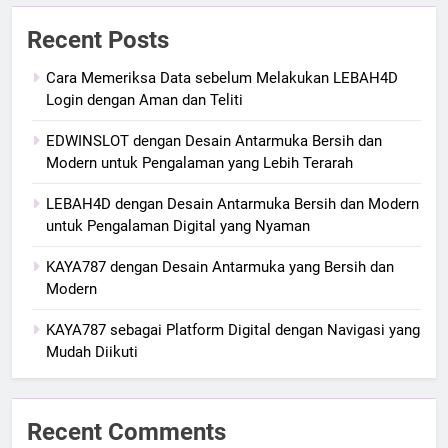
Recent Posts
Cara Memeriksa Data sebelum Melakukan LEBAH4D
Login dengan Aman dan Teliti
EDWINSLOT dengan Desain Antarmuka Bersih dan
Modern untuk Pengalaman yang Lebih Terarah
LEBAH4D dengan Desain Antarmuka Bersih dan Modern
untuk Pengalaman Digital yang Nyaman
KAYA787 dengan Desain Antarmuka yang Bersih dan
Modern
KAYA787 sebagai Platform Digital dengan Navigasi yang
Mudah Diikuti
Recent Comments