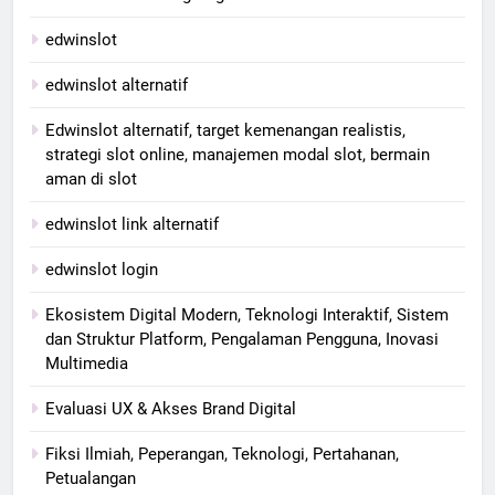
edwinslot
edwinslot alternatif
Edwinslot alternatif, target kemenangan realistis,
strategi slot online, manajemen modal slot, bermain
aman di slot
edwinslot link alternatif
edwinslot login
Ekosistem Digital Modern, Teknologi Interaktif, Sistem
dan Struktur Platform, Pengalaman Pengguna, Inovasi
Multimedia
Evaluasi UX & Akses Brand Digital
Fiksi Ilmiah, Peperangan, Teknologi, Pertahanan,
Petualangan