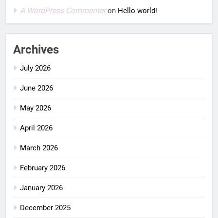
A WordPress Commenter
on
Hello world!
Archives
July 2026
June 2026
May 2026
April 2026
March 2026
February 2026
January 2026
December 2025