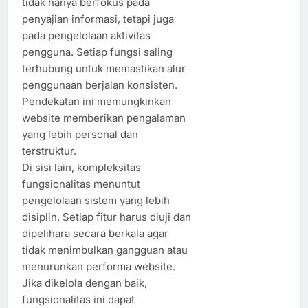
tidak hanya berfokus pada
penyajian informasi, tetapi juga
pada pengelolaan aktivitas
pengguna. Setiap fungsi saling
terhubung untuk memastikan alur
penggunaan berjalan konsisten.
Pendekatan ini memungkinkan
website memberikan pengalaman
yang lebih personal dan
terstruktur.
Di sisi lain, kompleksitas
fungsionalitas menuntut
pengelolaan sistem yang lebih
disiplin. Setiap fitur harus diuji dan
dipelihara secara berkala agar
tidak menimbulkan gangguan atau
menurunkan performa website.
Jika dikelola dengan baik,
fungsionalitas ini dapat