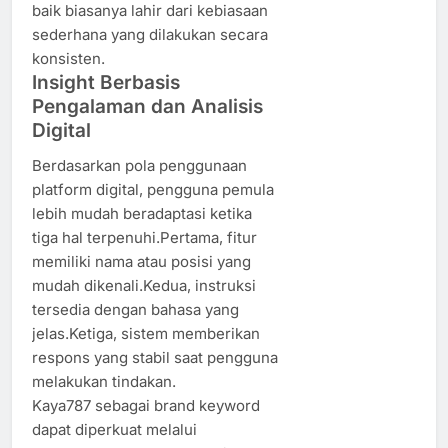
baik biasanya lahir dari kebiasaan
sederhana yang dilakukan secara
konsisten.
Insight Berbasis
Pengalaman dan Analisis
Digital
Berdasarkan pola penggunaan
platform digital, pengguna pemula
lebih mudah beradaptasi ketika
tiga hal terpenuhi.Pertama, fitur
memiliki nama atau posisi yang
mudah dikenali.Kedua, instruksi
tersedia dengan bahasa yang
jelas.Ketiga, sistem memberikan
respons yang stabil saat pengguna
melakukan tindakan.
Kaya787 sebagai brand keyword
dapat diperkuat melalui