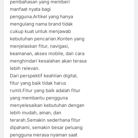
pembahasan yang memberi
manfaat nyata bagi
pengguna.Artikel yang hanya
mengulang nama brand tidak
cukup kuat untuk menjawab
kebutuhan pencarian.Konten yang
menjelaskan fitur, navigasi,
keamanan, akses mobile, dan cara
menghindari kesalahan akan terasa
lebih relevan.
Dari perspektif keahlian digital,
fitur yang baik tidak harus
rumit.Fitur yang baik adalah fitur
yang membantu pengguna
menyelesaikan kebutuhan dengan
lebih mudah, aman, dan
terarah.Semakin sederhana fitur
dipahami, semakin besar peluang
pengguna merasa nyaman saat