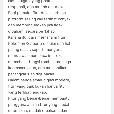
akses digital yang praktis,
responsif, dan mudah digunakan.
Bagi pemula, fitur dalam sebuah
platform sering kali terlihat banyak
dan membingungkan jika tidak
dipahami secara bertahap.
Karena itu, cara memahami fitur
Pokemon787 perlu dimulai dari hal
paling dasar, seperti mengenali
menu awal, membaca instruksi,
memahami fungsi tombol, menjaga
keamanan akun, dan memastikan
perangkat siap digunakan.
Dalam pengalaman digital modern,
fitur yang baik bukan hanya fitur
yang terlihat lengkap.
Fitur yang benar-benar membantu
pengguna adalah fitur yang mudah
ditemukan, mudah dipahami, dan