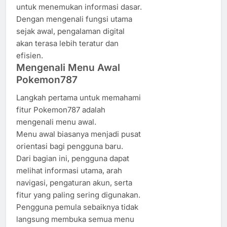
untuk menemukan informasi dasar.
Dengan mengenali fungsi utama
sejak awal, pengalaman digital
akan terasa lebih teratur dan
efisien.
Mengenali Menu Awal
Pokemon787
Langkah pertama untuk memahami
fitur Pokemon787 adalah
mengenali menu awal.
Menu awal biasanya menjadi pusat
orientasi bagi pengguna baru.
Dari bagian ini, pengguna dapat
melihat informasi utama, arah
navigasi, pengaturan akun, serta
fitur yang paling sering digunakan.
Pengguna pemula sebaiknya tidak
langsung membuka semua menu