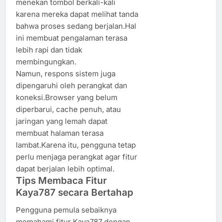
menekan tombol berkali-kali
karena mereka dapat melihat tanda
bahwa proses sedang berjalan.Hal
ini membuat pengalaman terasa
lebih rapi dan tidak
membingungkan.
Namun, respons sistem juga
dipengaruhi oleh perangkat dan
koneksi.Browser yang belum
diperbarui, cache penuh, atau
jaringan yang lemah dapat
membuat halaman terasa
lambat.Karena itu, pengguna tetap
perlu menjaga perangkat agar fitur
dapat berjalan lebih optimal.
Tips Membaca Fitur
Kaya787 secara Bertahap
Pengguna pemula sebaiknya
memahami fitur Kaya787 dengan