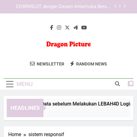
Skip
Terarah
LEBAH4D dengan Desain Antarmuka Bersih dan
to
Modern untuk Pengalaman Digital yang Nyaman
content
KAYA787 dengan Desain Antarmuka yang Bersih
dan Modern
Cara Memeriksa Data sebelum Melakukan
LEBAH4D Login dengan Aman dan Teliti
EDWINSLOT dengan Desain Antarmuka Bersih
dan Modern untuk Pengalaman yang Lebih
Dragon Picture
Terarah
Dapatkan Gambar Berkualitas Tinggi
LEBAH4D dengan Desain Antarmuka Bersih dan
NEWSLETTER
RANDOM NEWS
Modern untuk Pengalaman Digital yang Nyaman
Untuk Berbagai Kebutuhan Di Dragon
KAYA787 dengan Desain Antarmuka yang Bersih
Picture. Koleksi Visual Yang Menarik.
dan Modern
MENU
ra Memeriksa Data sebelum Melakukan LEBAH4D Login denga
HEADLINES
Weeks Ago
Home
sistem responsif