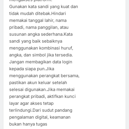
Gunakan kata sandi yang kuat dan
tidak mudah ditebak.Hindari
memakai tanggal lahir, nama
pribadi, nama panggilan, atau
susunan angka sederhana.Kata
sandi yang baik sebaiknya
menggunakan kombinasi huruf,
angka, dan simbol jika tersedia.
Jangan membagikan data login
kepada siapa pun.Jika
menggunakan perangkat bersama,
pastikan akun keluar setelah
selesai digunakan.Jika memakai
perangkat pribadi, aktifkan kunci
layar agar akses tetap
terlindungi.Dari sudut pandang
pengalaman digital, keamanan
bukan hanya tugas