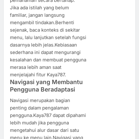
pemahaman secara bertahap.
Jika ada istilah yang belum
familiar, jangan langsung
mengambil tindakan.Berhenti
sejenak, baca konteks di sekitar
menu, lalu lanjutkan setelah fungsi
dasarnya lebih jelas.Kebiasaan
sederhana ini dapat mengurangi
kesalahan dan membuat pengguna
merasa lebih aman saat
menjelajahi fitur Kaya787.
Navigasi yang Membantu
Pengguna Beradaptasi
Navigasi merupakan bagian
penting dalam pengalaman
pengguna.Kaya787 dapat dipahami
lebih mudah jika pengguna
mengetahui alur dasar dari satu
menu ke menu lain.Navigasi yang