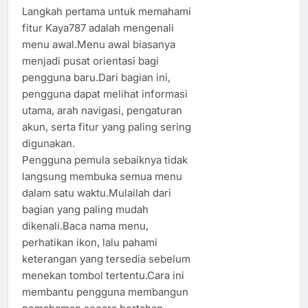
Langkah pertama untuk memahami
fitur Kaya787 adalah mengenali
menu awal.Menu awal biasanya
menjadi pusat orientasi bagi
pengguna baru.Dari bagian ini,
pengguna dapat melihat informasi
utama, arah navigasi, pengaturan
akun, serta fitur yang paling sering
digunakan.
Pengguna pemula sebaiknya tidak
langsung membuka semua menu
dalam satu waktu.Mulailah dari
bagian yang paling mudah
dikenali.Baca nama menu,
perhatikan ikon, lalu pahami
keterangan yang tersedia sebelum
menekan tombol tertentu.Cara ini
membantu pengguna membangun