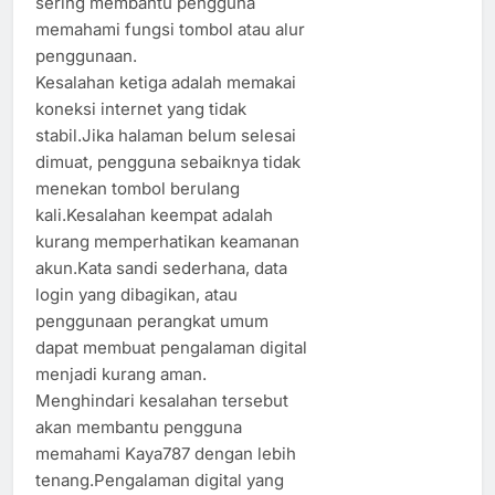
sering membantu pengguna
memahami fungsi tombol atau alur
penggunaan.
Kesalahan ketiga adalah memakai
koneksi internet yang tidak
stabil.Jika halaman belum selesai
dimuat, pengguna sebaiknya tidak
menekan tombol berulang
kali.Kesalahan keempat adalah
kurang memperhatikan keamanan
akun.Kata sandi sederhana, data
login yang dibagikan, atau
penggunaan perangkat umum
dapat membuat pengalaman digital
menjadi kurang aman.
Menghindari kesalahan tersebut
akan membantu pengguna
memahami Kaya787 dengan lebih
tenang.Pengalaman digital yang