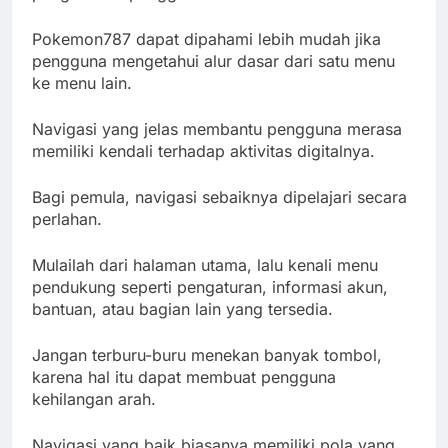
Pokemon787 dapat dipahami lebih mudah jika
pengguna mengetahui alur dasar dari satu menu
ke menu lain.
Navigasi yang jelas membantu pengguna merasa
memiliki kendali terhadap aktivitas digitalnya.
Bagi pemula, navigasi sebaiknya dipelajari secara
perlahan.
Mulailah dari halaman utama, lalu kenali menu
pendukung seperti pengaturan, informasi akun,
bantuan, atau bagian lain yang tersedia.
Jangan terburu-buru menekan banyak tombol,
karena hal itu dapat membuat pengguna
kehilangan arah.
Navigasi yang baik biasanya memiliki pola yang