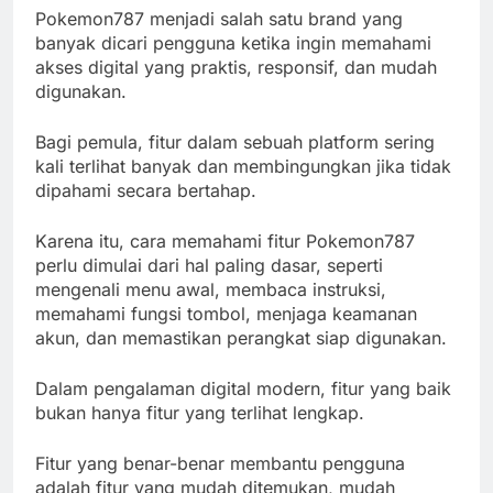
Pokemon787 menjadi salah satu brand yang
banyak dicari pengguna ketika ingin memahami
akses digital yang praktis, responsif, dan mudah
digunakan.
Bagi pemula, fitur dalam sebuah platform sering
kali terlihat banyak dan membingungkan jika tidak
dipahami secara bertahap.
Karena itu, cara memahami fitur Pokemon787
perlu dimulai dari hal paling dasar, seperti
mengenali menu awal, membaca instruksi,
memahami fungsi tombol, menjaga keamanan
akun, dan memastikan perangkat siap digunakan.
Dalam pengalaman digital modern, fitur yang baik
bukan hanya fitur yang terlihat lengkap.
Fitur yang benar-benar membantu pengguna
adalah fitur yang mudah ditemukan, mudah