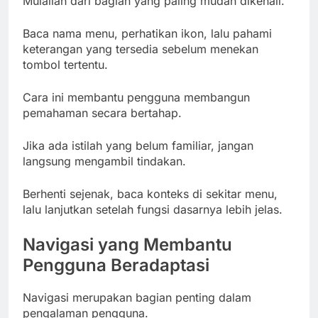
Mulailah dari bagian yang paling mudah dikenali.
Baca nama menu, perhatikan ikon, lalu pahami
keterangan yang tersedia sebelum menekan
tombol tertentu.
Cara ini membantu pengguna membangun
pemahaman secara bertahap.
Jika ada istilah yang belum familiar, jangan
langsung mengambil tindakan.
Berhenti sejenak, baca konteks di sekitar menu,
lalu lanjutkan setelah fungsi dasarnya lebih jelas.
Navigasi yang Membantu
Pengguna Beradaptasi
Navigasi merupakan bagian penting dalam
pengalaman pengguna.