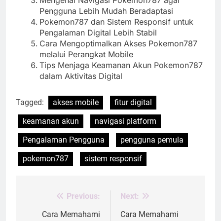
Pengguna Lebih Mudah Beradaptasi
Pokemon787 dan Sistem Responsif untuk
Pengalaman Digital Lebih Stabil
Cara Mengoptimalkan Akses Pokemon787
melalui Perangkat Mobile
Tips Menjaga Keamanan Akun Pokemon787
dalam Aktivitas Digital
Tagged:
akses mobile
fitur digital
keamanan akun
navigasi platform
Pengalaman Pengguna
pengguna pemula
pokemon787
sistem responsif
Previous:
Next:
Post
navigation
Cara Memahami
Cara Memahami