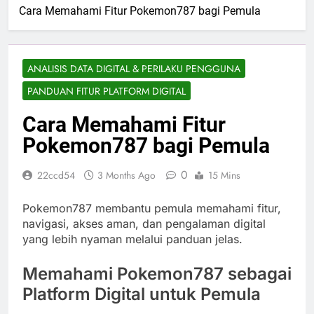
Cara Memahami Fitur Pokemon787 bagi Pemula
ANALISIS DATA DIGITAL & PERILAKU PENGGUNA
PANDUAN FITUR PLATFORM DIGITAL
Cara Memahami Fitur
Pokemon787 bagi Pemula
0
22ccd54
3 Months Ago
15 Mins
Pokemon787 membantu pemula memahami fitur,
navigasi, akses aman, dan pengalaman digital
yang lebih nyaman melalui panduan jelas.
Memahami Pokemon787 sebagai
Platform Digital untuk Pemula