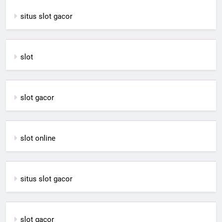
situs slot gacor
slot
slot gacor
slot online
situs slot gacor
slot gacor