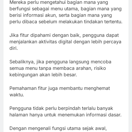
Mereka perlu mengetahui bagian mana yang
berfungsi sebagai menu utama, bagian mana yang
berisi informasi akun, serta bagian mana yang
perlu dibaca sebelum melakukan tindakan tertentu.
Jika fitur dipahami dengan baik, pengguna dapat
menjalankan aktivitas digital dengan lebih percaya
diri.
Sebaliknya, jika pengguna langsung mencoba
semua menu tanpa membaca arahan, risiko
kebingungan akan lebih besar.
Pemahaman fitur juga membantu menghemat
waktu.
Pengguna tidak perlu berpindah terlalu banyak
halaman hanya untuk menemukan informasi dasar.
Dengan mengenali fungsi utama sejak awal,