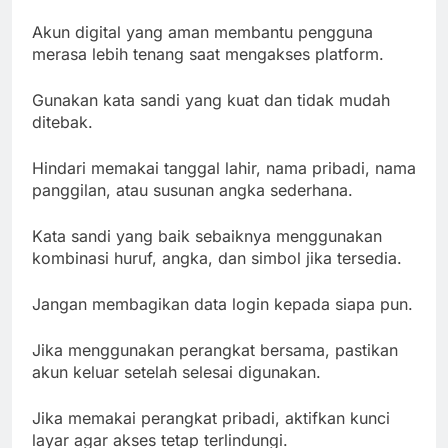
Akun digital yang aman membantu pengguna
merasa lebih tenang saat mengakses platform.
Gunakan kata sandi yang kuat dan tidak mudah
ditebak.
Hindari memakai tanggal lahir, nama pribadi, nama
panggilan, atau susunan angka sederhana.
Kata sandi yang baik sebaiknya menggunakan
kombinasi huruf, angka, dan simbol jika tersedia.
Jangan membagikan data login kepada siapa pun.
Jika menggunakan perangkat bersama, pastikan
akun keluar setelah selesai digunakan.
Jika memakai perangkat pribadi, aktifkan kunci
layar agar akses tetap terlindungi.