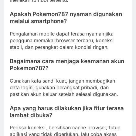
menekan tombol tertentu.
Apakah Pokemon787 nyaman digunakan
melalui smartphone?
Pengalaman mobile dapat terasa nyaman jika
pengguna memakai browser terbaru, koneksi
stabil, dan perangkat dalam kondisi ringan.
Bagaimana cara menjaga keamanan akun
Pokemon787?
Gunakan kata sandi kuat, jangan membagikan
data login, gunakan perangkat pribadi, dan
pastikan akun keluar setelah selesai digunakan.
Apa yang harus dilakukan jika fitur terasa
lambat dibuka?
Periksa koneksi, bersihkan cache browser, tutup
aplikasi yang tidak diperlukan, lalu coba akses