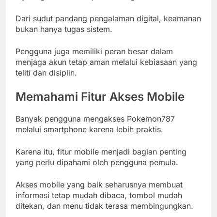
Dari sudut pandang pengalaman digital, keamanan
bukan hanya tugas sistem.
Pengguna juga memiliki peran besar dalam
menjaga akun tetap aman melalui kebiasaan yang
teliti dan disiplin.
Memahami Fitur Akses Mobile
Banyak pengguna mengakses Pokemon787
melalui smartphone karena lebih praktis.
Karena itu, fitur mobile menjadi bagian penting
yang perlu dipahami oleh pengguna pemula.
Akses mobile yang baik seharusnya membuat
informasi tetap mudah dibaca, tombol mudah
ditekan, dan menu tidak terasa membingungkan.