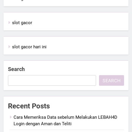
slot gacor
slot gacor hari ini
Search
SEARCH
Recent Posts
Cara Memeriksa Data sebelum Melakukan LEBAH4D
Login dengan Aman dan Teliti