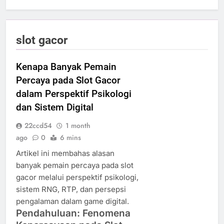
slot gacor
Kenapa Banyak Pemain
Percaya pada Slot Gacor
dalam Perspektif Psikologi
dan Sistem Digital
22ccd54
1 month
ago
0
6 mins
Artikel ini membahas alasan
banyak pemain percaya pada slot
gacor melalui perspektif psikologi,
sistem RNG, RTP, dan persepsi
pengalaman dalam game digital.
Pendahuluan: Fenomena