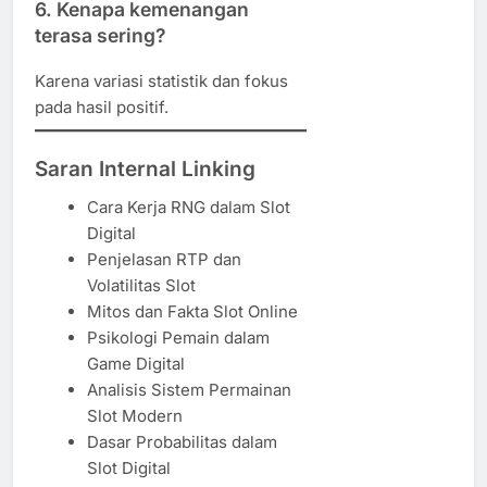
6. Kenapa kemenangan
terasa sering?
Karena variasi statistik dan fokus
pada hasil positif.
Saran Internal Linking
Cara Kerja RNG dalam Slot
Digital
Penjelasan RTP dan
Volatilitas Slot
Mitos dan Fakta Slot Online
Psikologi Pemain dalam
Game Digital
Analisis Sistem Permainan
Slot Modern
Dasar Probabilitas dalam
Slot Digital