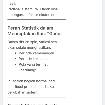
hasil.
Padahal sistem RNG tidak bisa
dipengaruhi faktor eksternal.
Peran Statistik dalam
Menciptakan Ilusi “Gacor”
Dalam ribuan spin, variasi acak
akan selalu menghasilkan:
Periode kemenangan
Periode kekalahan
Pola yang terlihat
“berulang”
Ini adalah bagian normal dari
distribusi probabilitas, bukan
perubahan sistem.