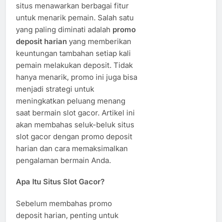
situs menawarkan berbagai fitur
untuk menarik pemain. Salah satu
yang paling diminati adalah
promo
deposit harian
yang memberikan
keuntungan tambahan setiap kali
pemain melakukan deposit. Tidak
hanya menarik, promo ini juga bisa
menjadi strategi untuk
meningkatkan peluang menang
saat bermain slot gacor. Artikel ini
akan membahas seluk-beluk situs
slot gacor dengan promo deposit
harian dan cara memaksimalkan
pengalaman bermain Anda.
Apa Itu Situs Slot Gacor?
Sebelum membahas promo
deposit harian, penting untuk