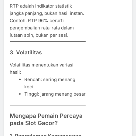
RTP adalah indikator statistik
jangka panjang, bukan hasil instan.
Contoh: RTP 96% berarti
pengembalian rata-rata dalam
jutaan spin, bukan per sesi.
3. Volatilitas
Volatilitas menentukan variasi
hasil:
Rendah: sering menang
kecil
Tinggi: jarang menang besar
Mengapa Pemain Percaya
pada Slot Gacor?
1. Pengalaman Kemenangan