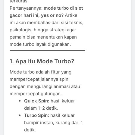
terkuras.
Pertanyaannya:
mode turbo di slot
gacor hari ini, yes or no?
Artikel
ini akan membahas dari sisi teknis,
psikologis, hingga strategi agar
pemain bisa menentukan kapan
mode turbo layak digunakan.
1. Apa Itu Mode Turbo?
Mode turbo adalah fitur yang
mempercepat jalannya spin
dengan mengurangi animasi atau
mempercepat gulungan.
Quick Spin:
hasil keluar
dalam 1–2 detik.
Turbo Spin:
hasil keluar
hampir instan, kurang dari 1
detik.