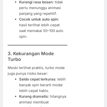
Kurangi rasa bosan:
tidak
perlu menunggu animasi
panjang yang repetitif.
Cocok untuk auto spin:
hasil terlihat lebih cepat
saat memakai 50–100 auto
spin.
3. Kekurangan Mode
Turbo
Meski terlihat praktis, turbo mode
juga punya risiko besar:
Saldo cepat terkuras:
lebih
banyak spin berarti modal
lebih cepat habis.
Kurang dramatis:
hilangnya
animasi membuat