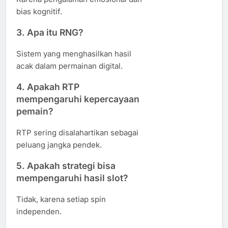
bias kognitif.
3. Apa itu RNG?
Sistem yang menghasilkan hasil
acak dalam permainan digital.
4. Apakah RTP
mempengaruhi kepercayaan
pemain?
RTP sering disalahartikan sebagai
peluang jangka pendek.
5. Apakah strategi bisa
mempengaruhi hasil slot?
Tidak, karena setiap spin
independen.