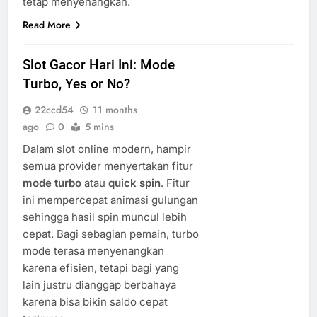
tetap menyenangkan.
Read More
Slot Gacor Hari Ini: Mode
Turbo, Yes or No?
22ccd54
11 months
ago
0
5 mins
Dalam slot online modern, hampir
semua provider menyertakan fitur
mode turbo
atau
quick spin
. Fitur
ini mempercepat animasi gulungan
sehingga hasil spin muncul lebih
cepat. Bagi sebagian pemain, turbo
mode terasa menyenangkan
karena efisien, tetapi bagi yang
lain justru dianggap berbahaya
karena bisa bikin saldo cepat