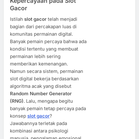
Kepercayaan pada Slot
Gacor
Istilah
slot gacor
telah menjadi
bagian dari percakapan luas di
komunitas permainan digital.
Banyak pemain percaya bahwa ada
kondisi tertentu yang membuat
permainan lebih sering
memberikan kemenangan.
Namun secara sistem, permainan
slot digital bekerja berdasarkan
algoritma acak yang disebut
Random Number Generator
(RNG)
. Lalu, mengapa begitu
banyak pemain tetap percaya pada
konsep
slot gacor
?
Jawabannya terletak pada
kombinasi antara psikologi
manusia, pengalaman emosional,