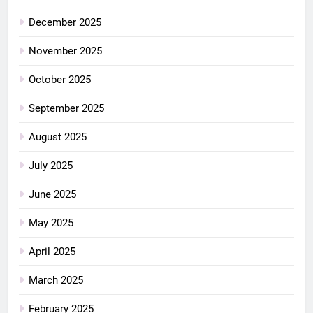
December 2025
November 2025
October 2025
September 2025
August 2025
July 2025
June 2025
May 2025
April 2025
March 2025
February 2025