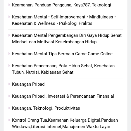
Keamanan, Panduan Pengguna, Kaya787, Teknologi
Kesehatan Mental • Self-Improvement • Mindfulness •
Kesehatan & Wellness • Psikologi Praktis
Kesehatan Mental Pengembangan Diri Gaya Hidup Sehat
Mindset dan Motivasi Keseimbangan Hidup
Kesehatan Mental Tips Bermain Game Game Online
Kesehatan Pencernaan, Pola Hidup Sehat, Kesehatan
Tubuh, Nutrisi, Kebiasaan Sehat
Keuangan Pribadi
Keuangan Pribadi, Investasi & Perencanaan Finansial
Keuangan, Teknologi, Produktivitas
Kontrol Orang Tua,Keamanan Keluarga Digital,Panduan
Windows,Literasi Internet,Manajemen Waktu Layar