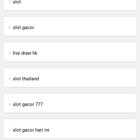
slot
slot gacor
live draw hk
slot thailand
slot gacor 777
slot gacor hari ini