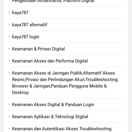
Pengelolaan Infrastruktur, Platform Digital
kaya787
kaya787 alternatif
kaya787 login
Keamanan & Privasi Digital
Keamanan Akses dan Performa Digital
Keamanan Akses di Jaringan Publik,Alternatif Akses
Resmi,Privasi dan Perlindungan Akun,Troubleshooting
Browser & Jaringan,Panduan Pengguna Mobile &
Desktop
Keamanan Akses Digital & Panduan Login
Keamanan Aplikasi & Teknologi Digital
Keamanan dan Autentikasi Akses Troubleshooting