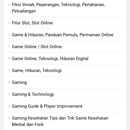
Fiksi Ilmiah, Peperangan, Teknologi, Pertahanan,
Petualangan
Fitur Slot, Slot Online
Game & Hiburan, Panduan Pemula, Permainan Online
Game Online / Slot Online
Game Online, Teknologi, Hiburan Digital
Game, Hiburan, Teknologi
Gaming
Gaming & Technology
Gaming Guide & Player Improvement
Gaming Kesehatan Tips dan Trik Game Kesehatan
Mental dan Fisik