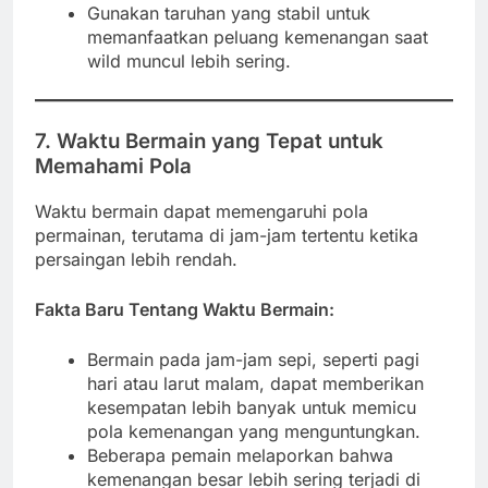
Gunakan taruhan yang stabil untuk
memanfaatkan peluang kemenangan saat
wild muncul lebih sering.
7.
Waktu Bermain yang Tepat untuk
Memahami Pola
Waktu bermain dapat memengaruhi pola
permainan, terutama di jam-jam tertentu ketika
persaingan lebih rendah.
Fakta Baru Tentang Waktu Bermain:
Bermain pada jam-jam sepi, seperti pagi
hari atau larut malam, dapat memberikan
kesempatan lebih banyak untuk memicu
pola kemenangan yang menguntungkan.
Beberapa pemain melaporkan bahwa
kemenangan besar lebih sering terjadi di