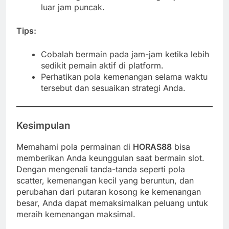
luar jam puncak.
Tips:
Cobalah bermain pada jam-jam ketika lebih
sedikit pemain aktif di platform.
Perhatikan pola kemenangan selama waktu
tersebut dan sesuaikan strategi Anda.
Kesimpulan
Memahami pola permainan di
HORAS88
bisa
memberikan Anda keunggulan saat bermain slot.
Dengan mengenali tanda-tanda seperti pola
scatter, kemenangan kecil yang beruntun, dan
perubahan dari putaran kosong ke kemenangan
besar, Anda dapat memaksimalkan peluang untuk
meraih kemenangan maksimal.