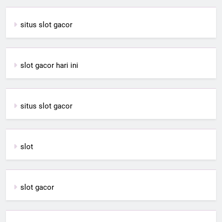
situs slot gacor
slot gacor hari ini
situs slot gacor
slot
slot gacor