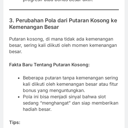
3.
Perubahan Pola dari Putaran Kosong ke
Kemenangan Besar
Putaran kosong, di mana tidak ada kemenangan
besar, sering kali diikuti oleh momen kemenangan
besar.
Fakta Baru Tentang Putaran Kosong:
Beberapa putaran tanpa kemenangan sering
kali diikuti oleh kemenangan besar atau fitur
bonus yang menguntungkan.
Pola ini bisa menjadi sinyal bahwa slot
sedang “menghangat” dan siap memberikan
hadiah besar.
Tips: