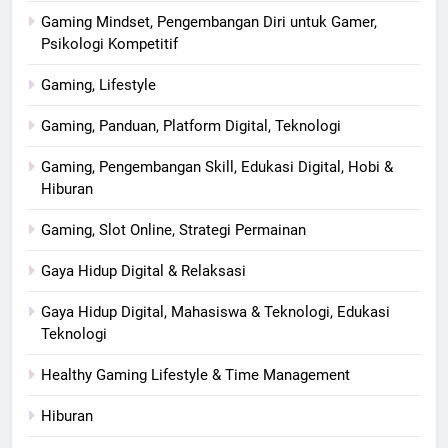
Gaming Mindset, Pengembangan Diri untuk Gamer,
Psikologi Kompetitif
Gaming, Lifestyle
Gaming, Panduan, Platform Digital, Teknologi
Gaming, Pengembangan Skill, Edukasi Digital, Hobi &
Hiburan
Gaming, Slot Online, Strategi Permainan
Gaya Hidup Digital & Relaksasi
Gaya Hidup Digital, Mahasiswa & Teknologi, Edukasi
Teknologi
Healthy Gaming Lifestyle & Time Management
Hiburan