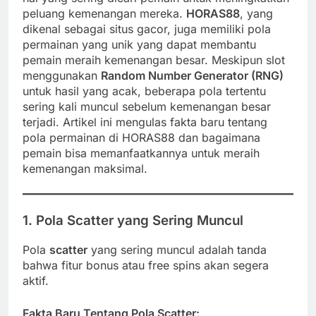
peluang kemenangan mereka.
HORAS88
, yang
dikenal sebagai situs gacor, juga memiliki pola
permainan yang unik yang dapat membantu
pemain meraih kemenangan besar. Meskipun slot
menggunakan
Random Number Generator (RNG)
untuk hasil yang acak, beberapa pola tertentu
sering kali muncul sebelum kemenangan besar
terjadi. Artikel ini mengulas fakta baru tentang
pola permainan di HORAS88 dan bagaimana
pemain bisa memanfaatkannya untuk meraih
kemenangan maksimal.
1.
Pola Scatter yang Sering Muncul
Pola
scatter
yang sering muncul adalah tanda
bahwa fitur bonus atau free spins akan segera
aktif.
Fakta Baru Tentang Pola Scatter: