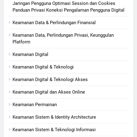
Jaringan Pengguna Optimasi Session dan Cookies
Panduan Privasi Koneksi Pengalaman Pengguna Digital
Keamanan Data & Perlindungan Finansial
Keamanan Data, Perlindungan Privasi, Keunggulan
Platform
Keamanan Digital
Keamanan Digital & Teknologi
Keamanan Digital & Teknologi Akses
Keamanan Digital dan Akses Online
Keamanan Permainan
Keamanan Sistem & Identity Architecture
Keamanan Sistem & Teknologi Informasi