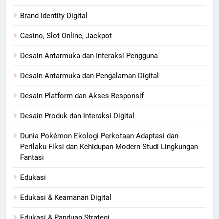
Brand Identity Digital
Casino, Slot Online, Jackpot
Desain Antarmuka dan Interaksi Pengguna
Desain Antarmuka dan Pengalaman Digital
Desain Platform dan Akses Responsif
Desain Produk dan Interaksi Digital
Dunia Pokémon Ekologi Perkotaan Adaptasi dan
Perilaku Fiksi dan Kehidupan Modern Studi Lingkungan
Fantasi
Edukasi
Edukasi & Keamanan Digital
Edukasi & Panduan Strategi