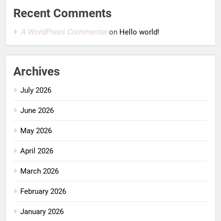
Recent Comments
A WordPress Commenter
on
Hello world!
Archives
July 2026
June 2026
May 2026
April 2026
March 2026
February 2026
January 2026