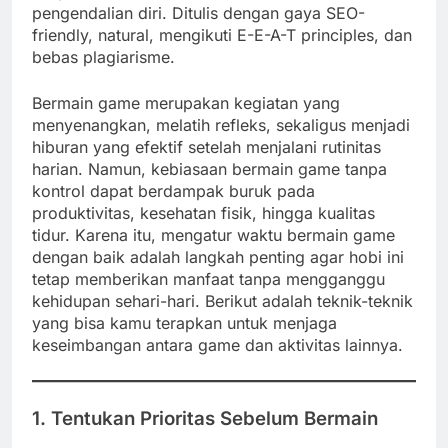
pengendalian diri. Ditulis dengan gaya SEO-
friendly, natural, mengikuti E-E-A-T principles, dan
bebas plagiarisme.
Bermain game merupakan kegiatan yang
menyenangkan, melatih refleks, sekaligus menjadi
hiburan yang efektif setelah menjalani rutinitas
harian. Namun, kebiasaan bermain game tanpa
kontrol dapat berdampak buruk pada
produktivitas, kesehatan fisik, hingga kualitas
tidur. Karena itu, mengatur waktu bermain game
dengan baik adalah langkah penting agar hobi ini
tetap memberikan manfaat tanpa mengganggu
kehidupan sehari-hari. Berikut adalah teknik-teknik
yang bisa kamu terapkan untuk menjaga
keseimbangan antara game dan aktivitas lainnya.
1. Tentukan Prioritas Sebelum Bermain