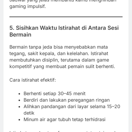
gaming impulsif.
5. Sisihkan Waktu Istirahat di Antara Sesi
Bermain
Bermain tanpa jeda bisa menyebabkan mata
tegang, sakit kepala, dan kelelahan. Istirahat
membutuhkan disiplin, terutama dalam game
kompetitif yang membuat pemain sulit berhenti.
Cara istirahat efektif:
Berhenti setiap 30–45 menit
Berdiri dan lakukan peregangan ringan
Alihkan pandangan dari layar selama 15–20
detik
Minum air agar tubuh tetap terhidrasi