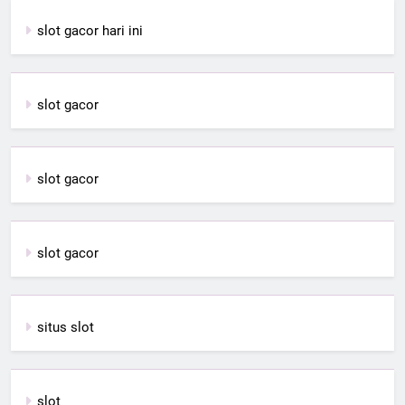
slot gacor hari ini
slot gacor
slot gacor
slot gacor
situs slot
slot