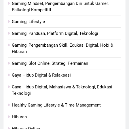
Gaming Mindset, Pengembangan Diri untuk Gamer,
Psikologi Kompetitif
Gaming, Lifestyle
Gaming, Panduan, Platform Digital, Teknologi
Gaming, Pengembangan Skill, Edukasi Digital, Hobi &
Hiburan
Gaming, Slot Online, Strategi Permainan
Gaya Hidup Digital & Relaksasi
Gaya Hidup Digital, Mahasiswa & Teknologi, Edukasi
Teknologi
Healthy Gaming Lifestyle & Time Management
Hiburan
Hiburan Online