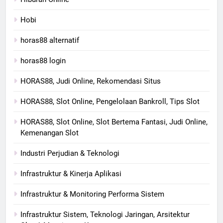
Hobi
horas88 alternatif
horas88 login
HORAS88, Judi Online, Rekomendasi Situs
HORAS88, Slot Online, Pengelolaan Bankroll, Tips Slot
HORAS88, Slot Online, Slot Bertema Fantasi, Judi Online,
Kemenangan Slot
Industri Perjudian & Teknologi
Infrastruktur & Kinerja Aplikasi
Infrastruktur & Monitoring Performa Sistem
Infrastruktur Sistem, Teknologi Jaringan, Arsitektur