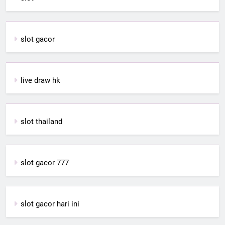
slot gacor
live draw hk
slot thailand
slot gacor 777
slot gacor hari ini