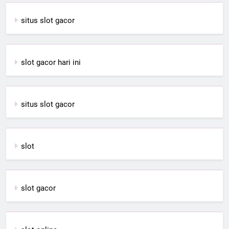
situs slot gacor
slot gacor hari ini
situs slot gacor
slot
slot gacor