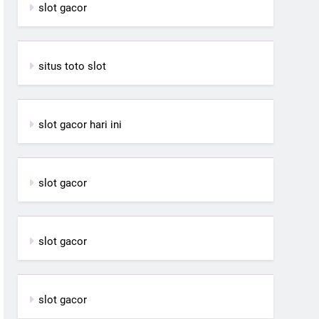
slot gacor
situs toto slot
slot gacor hari ini
slot gacor
slot gacor
slot gacor