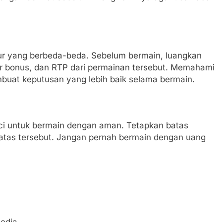
itur yang berbeda-beda. Sebelum bermain, luangkan
ur bonus, dan RTP dari permainan tersebut. Memahami
uat keputusan yang lebih baik selama bermain.
ci untuk bermain dengan aman. Tetapkan batas
atas tersebut. Jangan pernah bermain dengan uang