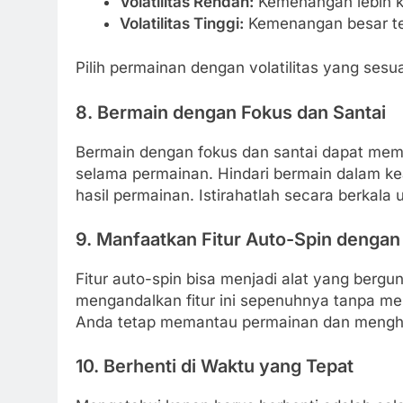
Volatilitas Rendah:
Kemenangan lebih kec
Volatilitas Tinggi:
Kemenangan besar tet
Pilih permainan dengan volatilitas yang se
8.
Bermain dengan Fokus dan Santai
Bermain dengan fokus dan santai dapat mem
selama permainan. Hindari bermain dalam k
hasil permainan. Istirahatlah secara berkala
9.
Manfaatkan Fitur Auto-Spin dengan 
Fitur auto-spin bisa menjadi alat yang bergu
mengandalkan fitur ini sepenuhnya tanpa me
Anda tetap memantau permainan dan menghent
10.
Berhenti di Waktu yang Tepat