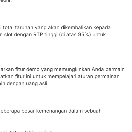
edia.
ri total taruhan yang akan dikembalikan kepada
n slot dengan RTP tinggi (di atas 95%) untuk
warkan fitur demo yang memungkinkan Anda bermain
an fitur ini untuk mempelajari aturan permainan
in dengan uang asli.
n seberapa besar kemenangan dalam sebuah