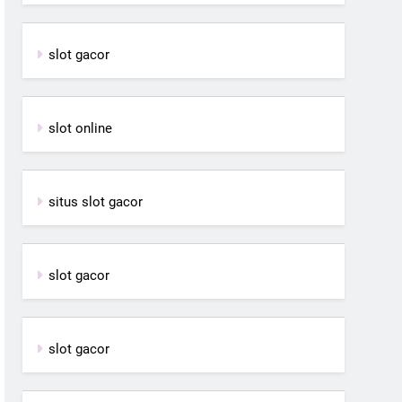
slot gacor
slot online
situs slot gacor
slot gacor
slot gacor