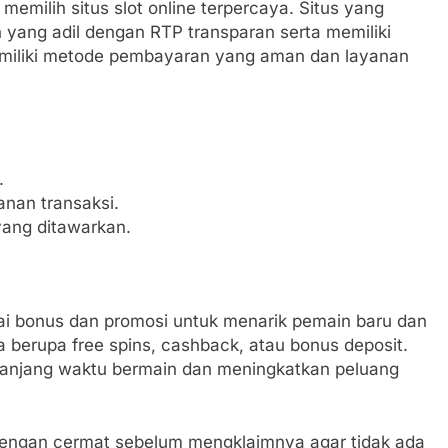
emilih situs slot online terpercaya. Situs yang
yang adil dengan RTP transparan serta memiliki
 memiliki metode pembayaran yang aman dan layanan
.
anan transaksi.
yang ditawarkan.
ai bonus dan promosi untuk menarik pemain baru dan
 berupa free spins, cashback, atau bonus deposit.
anjang waktu bermain dan meningkatkan peluang
engan cermat sebelum mengklaimnya agar tidak ada