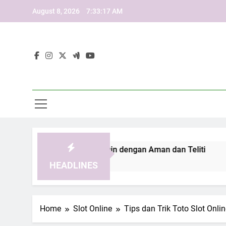
Skip
August 8, 2026
7:33:18 AM
to
content
Dra
Dapatkan G
kan LEBAH4D Login dengan Aman dan Teliti
EDWINSLOT 
3 Weeks Ago
HEADLINES
Home
Slot Online
Tips dan Trik Toto Slot Onli